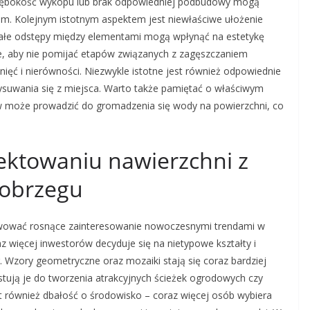
głębokość wykopu lub brak odpowiedniej podbudowy mogą
em. Kolejnym istotnym aspektem jest niewłaściwe ułożenie
yt małe odstępy między elementami mogą wpłynąć na estetykę
że, aby nie pomijać etapów związanych z zagęszczaniem
ęć i nierówności. Niezwykle istotne jest również odpowiednie
wysuwania się z miejsca. Warto także pamiętać o właściwym
 może prowadzić do gromadzenia się wody na powierzchni, co
jektowaniu nawierzchni z
łobrzegu
wować rosnące zainteresowanie nowoczesnymi trendami w
z więcej inwestorów decyduje się na nietypowe kształty i
er. Wzory geometryczne oraz mozaiki stają się coraz bardziej
ystują je do tworzenia atrakcyjnych ścieżek ogrodowych czy
 również dbałość o środowisko – coraz więcej osób wybiera