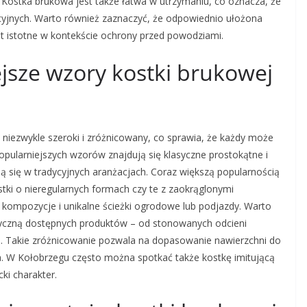
 Kostka brukowa jest także łatwa w utrzymaniu, co oznacza, że
yjnych. Warto również zaznaczyć, że odpowiednio ułożona
t istotne w kontekście ochrony przed powodziami.
ejsze wzory kostki brukowej
niezwykle szeroki i zróżnicowany, co sprawia, że każdy może
opularniejszych wzorów znajdują się klasyczne prostokątne i
 się w tradycyjnych aranżacjach. Coraz większą popularnością
ostki o nieregularnych formach czy te z zaokrąglonymi
kompozycje i unikalne ścieżki ogrodowe lub podjazdy. Warto
yczną dostępnych produktów – od stonowanych odcieni
ni. Takie zróżnicowanie pozwala na dopasowanie nawierzchni do
a. W Kołobrzegu często można spotkać także kostkę imitującą
ki charakter.