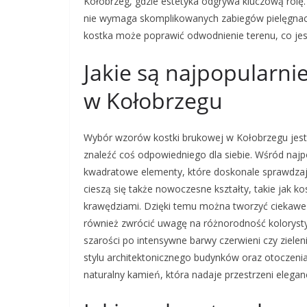
Kołobrzeg, gdzie estetyka odgrywa kluczową rolę.
nie wymaga skomplikowanych zabiegów pielęgnac
kostka może poprawić odwodnienie terenu, co jes
Jakie są najpopularni
w Kołobrzegu
Wybór wzorów kostki brukowej w Kołobrzegu jest 
znaleźć coś odpowiedniego dla siebie. Wśród najp
kwadratowe elementy, które doskonale sprawdzają
cieszą się także nowoczesne kształty, takie jak k
krawędziami. Dzięki temu można tworzyć ciekawe 
również zwrócić uwagę na różnorodność koloryst
szarości po intensywne barwy czerwieni czy ziele
stylu architektonicznego budynków oraz otoczeni
naturalny kamień, która nadaje przestrzeni eleganc