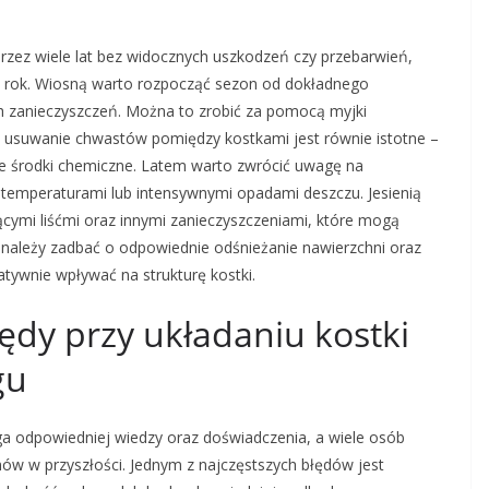
zez wiele lat bez widocznych uszkodzeń czy przebarwień,
ły rok. Wiosną warto rozpocząć sezon od dokładnego
ych zanieczyszczeń. Można to zrobić za pomocą myjki
ne usuwanie chwastów pomiędzy kostkami jest równie istotne –
zne środki chemiczne. Latem warto zwrócić uwagę na
emperaturami lub intensywnymi opadami deszczu. Jesienią
ącymi liśćmi oraz innymi zanieczyszczeniami, które mogą
należy zadbać o odpowiednie odśnieżanie nawierzchni oraz
tywnie wpływać na strukturę kostki.
łędy przy układaniu kostki
gu
ga odpowiedniej wiedzy oraz doświadczenia, a wiele osób
ów w przyszłości. Jednym z najczęstszych błędów jest