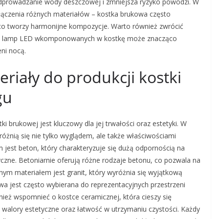
odprowadzanie wody deszczowej i zmniejsza ryzyko powodzi. W
ączenia różnych materiałów – kostka brukowa często
o tworzy harmonijne kompozycje. Warto również zwrócić
nie lamp LED wkomponowanych w kostkę może znacząco
ni nocą.
eriały do produkcji kostki
gu
 brukowej jest kluczowy dla jej trwałości oraz estetyki. W
óżnią się nie tylko wyglądem, ale także właściwościami
jest beton, który charakteryzuje się dużą odpornością na
zne. Betoniarnie oferują różne rodzaje betonu, co pozwala na
rnym materiałem jest granit, który wyróżnia się wyjątkową
wa jest często wybierana do reprezentacyjnych przestrzeni
ież wspomnieć o kostce ceramicznej, która cieszy się
alory estetyczne oraz łatwość w utrzymaniu czystości. Każdy