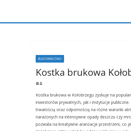
Przejdź
do
treści
BUDOWNICTWO
Kostka brukowa Koło
Kostka brukowa w Kołobrzegu zyskuje na popularn
inwestorów prywatnych, jak i instytucje publiczne
trwałością oraz odpornością na różne warunki at
narażonych na intensywne opady deszczu czy mr
pozwala na kreatywne aranżacje przestrzeni, co je