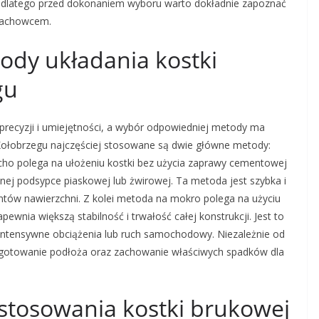
a, dlatego przed dokonaniem wyboru warto dokładnie zapoznać
 fachowcem.
tody układania kostki
gu
precyzji i umiejętności, a wybór odpowiedniej metody ma
 Kołobrzegu najczęściej stosowane są dwie główne metody:
cho polega na ułożeniu kostki bez użycia zaprawy cementowej
ej podsypce piaskowej lub żwirowej. Ta metoda jest szybka i
ów nawierzchni. Z kolei metoda na mokro polega na użyciu
nia większą stabilność i trwałość całej konstrukcji. Jest to
intensywne obciążenia lub ruch samochodowy. Niezależnie od
ygotowanie podłoża oraz zachowanie właściwych spadków dla
astosowania kostki brukowej