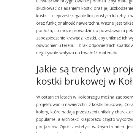
niewłaściwe przygotowanie podłoża. Zbyt mała 
skutkować osiadaniem kostki oraz jej uszkodzeni
kostki – nieprzestrzeganie linii prostych lub zb
oraz funkcjonalność nawierzchni. Ważne jest tak
podłoża, co może prowadzić do powstawania pękni
zabezpieczenie krawędzi kostki, aby uniknąć ich 
odwodnieniu terenu – brak odpowiednich spadków
negatywnie wpływa na trwałość materiału.
Jakie są trendy w pro
kostki brukowej w Ko
W ostatnich latach w Kołobrzegu można zaobser
projektowaniu nawierzchni z kostki brukowej. Cora
kolory, które nadają przestrzeni unikalny charakt
popularne, a architekci krajobrazu często wykorz
podjazdów. Oprócz estetyki, ważnym trendem jest