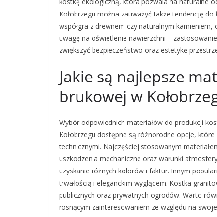
kostkę ekologiczną, która pozwala na naturalne 
Kołobrzegu można zauważyć także tendencję do ł
współgra z drewnem czy naturalnym kamieniem, c
uwagę na oświetlenie nawierzchni – zastosowa
zwiększyć bezpieczeństwo oraz estetykę przestrze
Jakie są najlepsze mat
brukowej w Kołobrze
Wybór odpowiednich materiałów do produkcji kostki
Kołobrzegu dostępne są różnorodne opcje, które r
technicznymi. Najczęściej stosowanym materiałem 
uszkodzenia mechaniczne oraz warunki atmosferyc
uzyskanie różnych kolorów i faktur. Innym popula
trwałością i eleganckim wyglądem. Kostka granito
publicznych oraz prywatnych ogrodów. Warto równ
rosnącym zainteresowaniem ze względu na swoje w