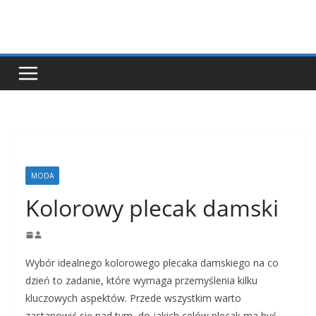
Przejdź
do
treści
MODA
Kolorowy plecak damski
Wybór idealnego kolorowego plecaka damskiego na co
dzień to zadanie, które wymaga przemyślenia kilku
kluczowych aspektów. Przede wszystkim warto
zastanowić się nad tym, do jakich celów plecak ma być