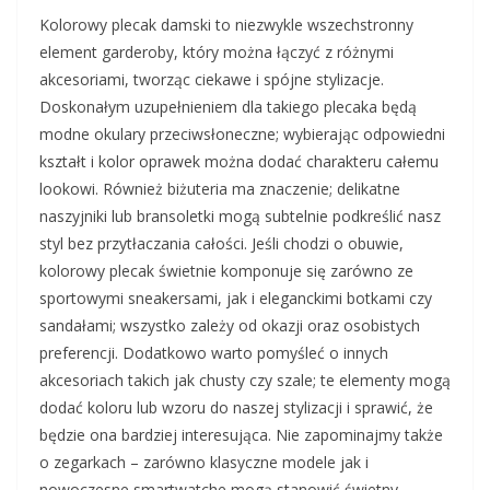
Kolorowy plecak damski to niezwykle wszechstronny
element garderoby, który można łączyć z różnymi
akcesoriami, tworząc ciekawe i spójne stylizacje.
Doskonałym uzupełnieniem dla takiego plecaka będą
modne okulary przeciwsłoneczne; wybierając odpowiedni
kształt i kolor oprawek można dodać charakteru całemu
lookowi. Również biżuteria ma znaczenie; delikatne
naszyjniki lub bransoletki mogą subtelnie podkreślić nasz
styl bez przytłaczania całości. Jeśli chodzi o obuwie,
kolorowy plecak świetnie komponuje się zarówno ze
sportowymi sneakersami, jak i eleganckimi botkami czy
sandałami; wszystko zależy od okazji oraz osobistych
preferencji. Dodatkowo warto pomyśleć o innych
akcesoriach takich jak chusty czy szale; te elementy mogą
dodać koloru lub wzoru do naszej stylizacji i sprawić, że
będzie ona bardziej interesująca. Nie zapominajmy także
o zegarkach – zarówno klasyczne modele jak i
nowoczesne smartwatche mogą stanowić świetny