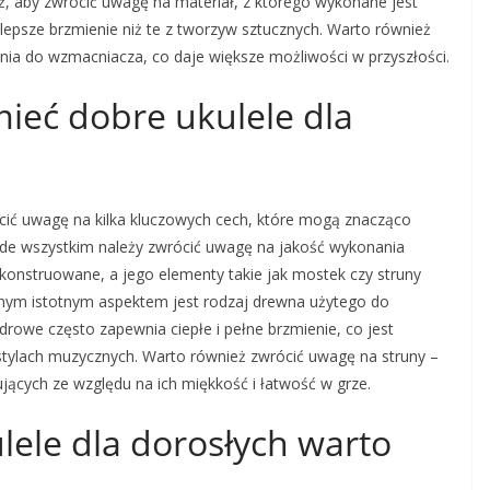
ż, aby zwrócić uwagę na materiał, z którego wykonane jest
 lepsze brzmienie niż te z tworzyw sztucznych. Warto również
ia do wzmacniacza, co daje większe możliwości w przyszłości.
ieć dobre ukulele dla
cić uwagę na kilka kluczowych cech, które mogą znacząco
ede wszystkim należy zwrócić uwagę na jakość wykonania
skonstruowane, a jego elementy takie jak mostek czy struny
jnym istotnym aspektem jest rodzaj drewna użytego do
rowe często zapewnia ciepłe i pełne brzmienie, co jest
stylach muzycznych. Warto również zwrócić uwagę na struny –
jących ze względu na ich miękkość i łatwość w grze.
ulele dla dorosłych warto