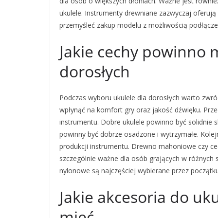
dla osób o większych dłoniach. Ważne jest równie
ukulele. Instrumenty drewniane zazwyczaj oferują
przemyśleć zakup modelu z możliwością podłączen
Jakie cechy powinno m
dorosłych
Podczas wyboru ukulele dla dorosłych warto zwró
wpłynąć na komfort gry oraz jakość dźwięku. Prz
instrumentu. Dobre ukulele powinno być solidnie 
powinny być dobrze osadzone i wytrzymałe. Kole
produkcji instrumentu. Drewno mahoniowe czy ced
szczególnie ważne dla osób grających w różnych 
nylonowe są najczęściej wybierane przez początku
Jakie akcesoria do uk
mieć