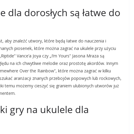
le dla dorosłych są łatwe do
, aby znaleźć utwory, które będą łatwe do nauczenia i
znanych piosenek, które można zagrać na ukulele przy użyciu
Riptide” Vance’a Joya czy „I’m Yours” Jasona Mraza są
lędu na ich chwytliwe melodie oraz prostotę akordów. Innym
omewhere Over the Rainbow”, które można zagrać w kilku
szukać aranżacji znanych przebojów popowych lub rockowych,
ięki temu możemy cieszyć się graniem ulubionych utworów już
umentem.
ki gry na ukulele dla