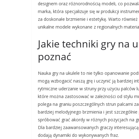
designem oraz różnorodnością modeli, co pozwala 
marka, która specjalizuje się w produkcji instrum
za doskonałe brzmienie i estetykę. Warto równie
unikalne modele wykonane z regionalnych materi
Jakie techniki gry na 
poznać
Nauka gry na ukulele to nie tylko opanowanie po
mogą wzbogacić naszą grę i uczynić ją bardziej in
rytmiczne uderzanie w struny przy użyciu palców 
które można zastosować w zależności od stylu muz
polega na graniu poszczególnych strun palcami z
bardziej melodyjnego brzmienia i jest szczególni
spróbować grać akordy w różnych pozycjach na gr
Dla bardziej zaawansowanych graczy interesującą 
dodają dynamiki do wykonywanych fraz.