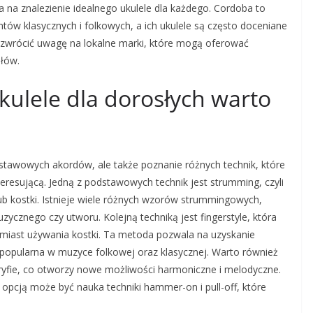
na znalezienie idealnego ukulele dla każdego. Cordoba to
entów klasycznych i folkowych, a ich ukulele są często doceniane
ż zwrócić uwagę na lokalne marki, które mogą oferować
ałów.
ukulele dla dorosłych warto
dstawowych akordów, ale także poznanie różnych technik, które
teresującą. Jedną z podstawowych technik jest strumming, czyli
lub kostki. Istnieje wiele różnych wzorów strummingowych,
ycznego czy utworu. Kolejną techniką jest fingerstyle, która
amiast używania kostki. Ta metoda pozwala na uzyskanie
e popularna w muzyce folkowej oraz klasycznej. Warto również
yfie, co otworzy nowe możliwości harmoniczne i melodyczne.
opcją może być nauka techniki hammer-on i pull-off, które