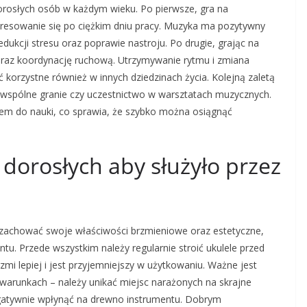
 dorosłych osób w każdym wieku. Po pierwsze, gra na
tresowanie się po ciężkim dniu pracy. Muzyka ma pozytywny
kcji stresu oraz poprawie nastroju. Po drugie, grając na
oraz koordynację ruchową. Utrzymywanie rytmu i zmiana
 korzystne również w innych dziedzinach życia. Kolejną zaletą
 wspólne granie czy uczestnictwo w warsztatach muzycznych.
em do nauki, co sprawia, że szybko można osiągnąć
 dorosłych aby służyło przez
i zachować swoje właściwości brzmieniowe oraz estetyczne,
tu. Przede wszystkim należy regularnie stroić ukulele przed
zmi lepiej i jest przyjemniejszy w użytkowaniu. Ważne jest
arunkach – należy unikać miejsc narażonych na skrajne
gatywnie wpłynąć na drewno instrumentu. Dobrym