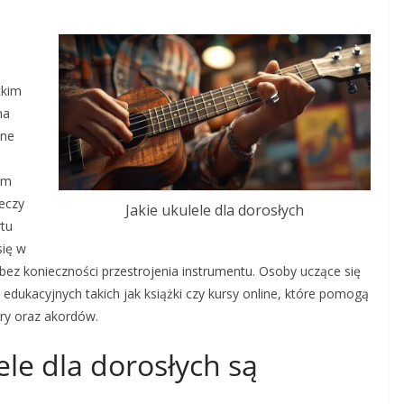
tkim
na
one
i
um
ieczy
Jakie ukulele dla dorosłych
rtu
się w
 bez konieczności przestrojenia instrumentu. Osoby uczące się
edukacyjnych takich jak książki czy kursy online, które pomogą
ry oraz akordów.
lele dla dorosłych są