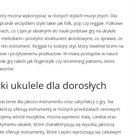
który można wykorzystać w różnych stylach muzycznych. Dla
zede wszystkim style takie jak folk, pop czy reggae. Folkowe
ach, co czyni je idealnymi do nauki podstaw gry na ukulele.
i melodiami i prostymi strukturami akordowymi, co sprawia, że
en instrument. Reggae to kolejny styl, który świetnie brzmi na
mowi i pozytywnemu przekazowi. W miarę postępów w nauce
gry takich jak fingerstyle czy strumming patterns, które
tworów.
ki ukulele dla dorosłych
czenie dla jakości instrumentu oraz satysfakcji z gry. Na
którzy oferują instrumenty w różnych przedziałach cenowych.
 opinią wśród muzyków, można wymienić Kala, Lanikai oraz
tymentu ukulele, które charakteryzują się wysoką jakością
ei oferuje instrumenty, które często wyróżniają się ciekawym