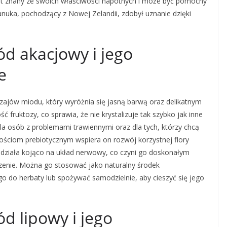
est znany ze swoich właściwości napotnych i może być pomocny
anuka, pochodzący z Nowej Zelandii, zdobył uznanie dzięki
ód akacjowy i jego
e
zajów miodu, który wyróżnia się jasną barwą oraz delikatnym
 fruktozy, co sprawia, że nie krystalizuje tak szybko jak inne
la osób z problemami trawiennymi oraz dla tych, którzy chcą
ściom prebiotycznym wspiera on rozwój korzystnej flory
 działa kojąco na układ nerwowy, co czyni go doskonałym
zenie. Można go stosować jako naturalny środek
o do herbaty lub spożywać samodzielnie, aby cieszyć się jego
d lipowy i jego