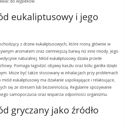
odawać do wypieków.
ód eukaliptusowy i jego
ochodzący z drzew eukaliptusowych, które rosną głównie w
tensywnym aromatem oraz ciemniejszą barwą niż inne miody. Jego
dycynie naturalnej. Miód eukaliptusowy działa przede
howy. Pomaga łagodzić objawy kaszlu oraz bólu gardła dzięki
nym. Może być także stosowany w inhalacjach przy problemach
miód eukaliptusowy ma działanie uspokajające i relaksujące,
ych się ze stresem lub bezsennością. Regularne spożywanie
nego samopoczucia oraz wsparcia odporności organizmu.
ód gryczany jako źródło