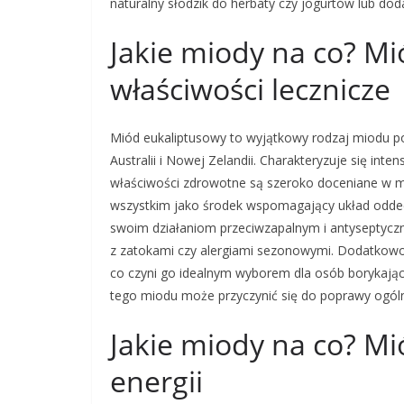
naturalny słodzik do herbaty czy jogurtów lub d
Jakie miody na co? Mi
właściwości lecznicze
Miód eukaliptusowy to wyjątkowy rodzaj miodu p
Australii i Nowej Zelandii. Charakteryzuje się in
właściwości zdrowotne są szeroko doceniane w me
wszystkim jako środek wspomagający układ oddec
swoim działaniom przeciwzapalnym i antyseptycz
z zatokami czy alergiami sezonowymi. Dodatkowo 
co czyni go idealnym wyborem dla osób borykając
tego miodu może przyczynić się do poprawy ogól
Jakie miody na co? Mi
energii