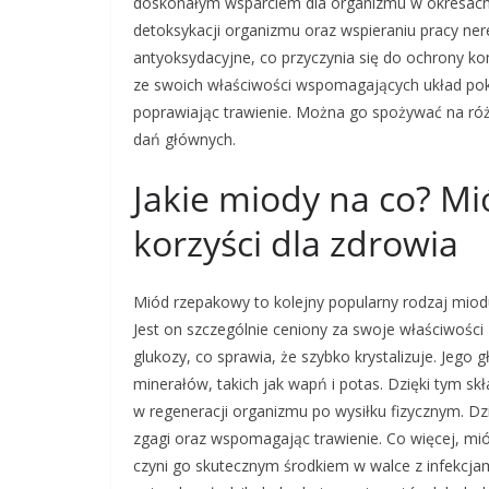
doskonałym wsparciem dla organizmu w okresach
detoksykacji organizmu oraz wspieraniu pracy ne
antyoksydacyjne, co przyczynia się do ochrony k
ze swoich właściwości wspomagających układ pok
poprawiając trawienie. Można go spożywać na ró
dań głównych.
Jakie miody na co? Mi
korzyści dla zdrowia
Miód rzepakowy to kolejny popularny rodzaj miod
Jest on szczególnie ceniony za swoje właściwości
glukozy, co sprawia, że szybko krystalizuje. Jego
minerałów, takich jak wapń i potas. Dzięki tym
w regeneracji organizmu po wysiłku fizycznym. D
zgagi oraz wspomagając trawienie. Co więcej, mió
czyni go skutecznym środkiem w walce z infekcj