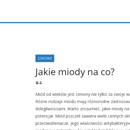
Przejdź
do
treści
ZDROWIE
Jakie miody na co?
Miód od wieków jest ceniony nie tylko za swoje w
Różne rodzaje miodu mają różnorodne zastosowa
dolegliwościami. Warto zrozumieć, jakie miody na 
potencjał. Miód pszczeli zawiera wiele cennych sk
przeciwutleniacze. Jego właściwości antybakteryjn