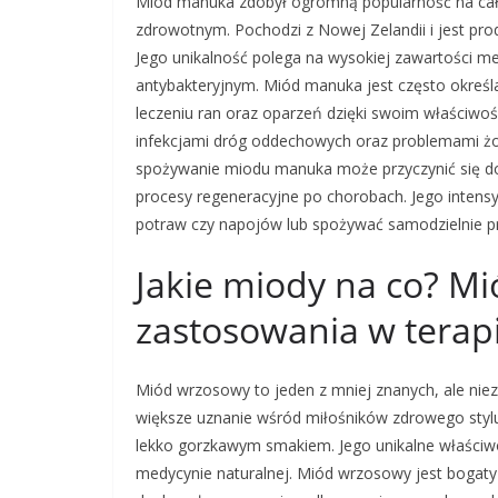
Miód manuka zdobył ogromną popularność na ca
zdrowotnym. Pochodzi z Nowej Zelandii i jest pr
Jego unikalność polega na wysokiej zawartości met
antybakteryjnym. Miód manuka jest często okreś
leczeniu ran oraz oparzeń dzięki swoim właściwo
infekcjami dróg oddechowych oraz problemami żoł
spożywanie miodu manuka może przyczynić się d
procesy regeneracyjne po chorobach. Jego inten
potraw czy napojów lub spożywać samodzielnie pr
Jakie miody na co? Mi
zastosowania w terapi
Miód wrzosowy to jeden z mniej znanych, ale ni
większe uznanie wśród miłośników zdrowego stylu
lekko gorzkawym smakiem. Jego unikalne właściwo
medycynie naturalnej. Miód wrzosowy jest bogaty w