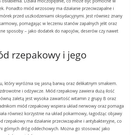
 osłabienia. Działa moczopędnie, co może być pomocne w
rek. Ponadto miód wrzosowy ma działanie przeciwzapalne i
omórek przed uszkodzeniami oksydacyjnymi. Jest również znany
armowy, pomagając w leczeniu stanów zapalnych jelit oraz
żne sposoby – jako dodatek do napojów, deserów czy nawet
ód rzepakowy i jego
u, który wyróżnia się jasną barwą oraz delikatnym smakiem.
 zdrowotne i odżywcze. Miód rzepakowy zawiera dużą ilość
 główną zaletą jest wysoka zawartość witamin z grupy B oraz
 składnikom miód rzepakowy wspiera układ nerwowy oraz pomaga
ziała również korzystnie na układ pokarmowy, łagodząc objawy
d rzepakowy ma działanie przeciwzapalne i antybakteryjne, co
ami górnych dróg oddechowych. Można go stosować jako