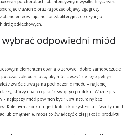
łabionym po chorobach lub intensywnym wysiłku fizycznym.
pierając trawienie oraz łagodząc objawy zgagi czy
ałanie przeciwzapalne i antybakteryjne, co czyni go
ch dróg oddechowych.
ak wybrać odpowiedni miód
uczowym elementem dbania o zdrowie i dobre samopoczucie.
w podczas zakupu miodu, aby móc cieszyć się jego pełnymi
ależy zwrócić uwagę na pochodzenie miodu – najlepiej
larzy, którzy dbają o jakość swojego produktu. Ważne jest
 – najlepszy miód powinien być 100% naturalny bez
ów. Kolejnym aspektem jest kolor i konsystencja – świeży miód
sad lub zmętnienie, może to świadczyć o złej jakości produktu