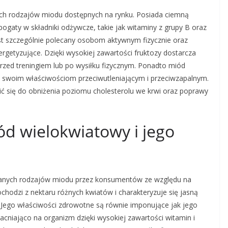
ych rodzajów miodu dostępnych na rynku. Posiada ciemną
bogaty w składniki odżywcze, takie jak witaminy z grupy B oraz
jest szczególnie polecany osobom aktywnym fizycznie oraz
getyzujące. Dzięki wysokiej zawartości fruktozy dostarcza
przed treningiem lub po wysiłku fizycznym. Ponadto miód
ęki swoim właściwościom przeciwutleniającym i przeciwzapalnym.
 się do obniżenia poziomu cholesterolu we krwi oraz poprawy
ód wielokwiatowy i jego
eranych rodzajów miodu przez konsumentów ze względu na
hodzi z nektaru różnych kwiatów i charakteryzuje się jasną
Jego właściwości zdrowotne są równie imponujące jak jego
niająco na organizm dzięki wysokiej zawartości witamin i