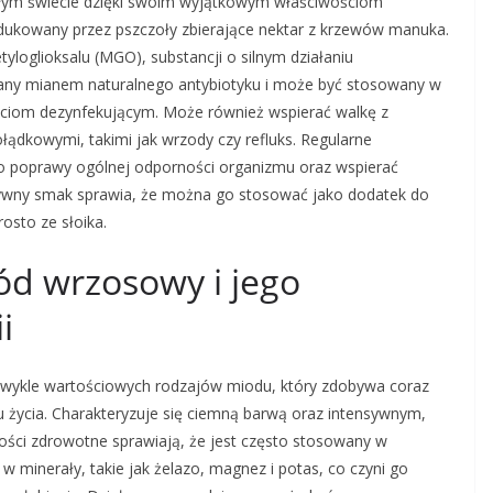
łym świecie dzięki swoim wyjątkowym właściwościom
odukowany przez pszczoły zbierające nektar z krzewów manuka.
yloglioksalu (MGO), substancji o silnym działaniu
lany mianem naturalnego antybiotyku i może być stosowany w
ściom dezynfekującym. Może również wspierać walkę z
ądkowymi, takimi jak wrzody czy refluks. Regularne
o poprawy ogólnej odporności organizmu oraz wspierać
sywny smak sprawia, że można go stosować jako dodatek do
osto ze słoika.
ód wrzosowy i jego
i
ezwykle wartościowych rodzajów miodu, który zdobywa coraz
 życia. Charakteryzuje się ciemną barwą oraz intensywnym,
ści zdrowotne sprawiają, że jest często stosowany w
 minerały, takie jak żelazo, magnez i potas, co czyni go