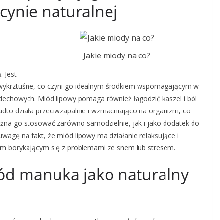
ynie naturalnej
h
Jakie miody na co?
 Jest
i wykrztuśne, co czyni go idealnym środkiem wspomagającym w
oddechowych. Miód lipowy pomaga również łagodzić kaszel i ból
dto działa przeciwzapalnie i wzmacniająco na organizm, co
ożna go stosować zarówno samodzielnie, jak i jako dodatek do
wagę na fakt, że miód lipowy ma działanie relaksujące i
om borykającym się z problemami ze snem lub stresem.
iód manuka jako naturalny