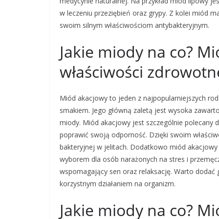
medycynie naturalnej. Na przykład miód lipowy j
w leczeniu przeziębień oraz grypy. Z kolei miód m
swoim silnym właściwościom antybakteryjnym.
Jakie miody na co? Mi
właściwości zdrowotn
Miód akacjowy to jeden z najpopularniejszych rod
smakiem. Jego główną zaletą jest wysoka zawartość
miody. Miód akacjowy jest szczególnie polecany d
poprawić swoją odporność. Dzięki swoim właściwo
bakteryjnej w jelitach. Dodatkowo miód akacjowy
wyborem dla osób narażonych na stres i przemęc
wspomagający sen oraz relaksację. Warto dodać g
korzystnym działaniem na organizm.
Jakie miody na co? Mió