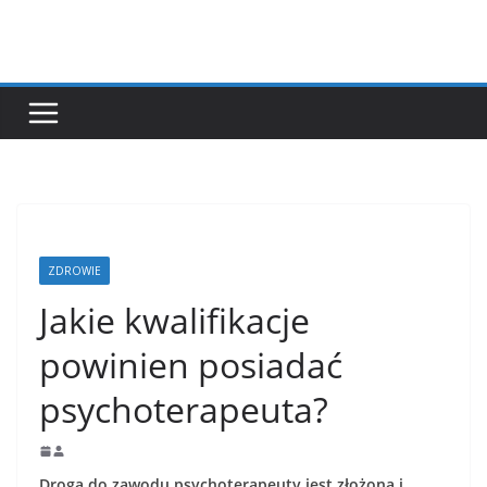
Przejdź
do
treści
ZDROWIE
Jakie kwalifikacje
powinien posiadać
psychoterapeuta?
Droga do zawodu psychoterapeuty jest złożona i