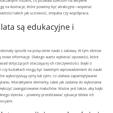
owtarzalnymi frazami, co pozwala dzieciom na aktywne
ę na ilustracje, które powinny być atrakcyjne i wspierać
rtości takich jak uczciwość, empatia czy współpraca.
3 lata są edukacyjne i
 doskonały sposób na połączenie nauki z zabawą. W tym okresie
ą nowe informacje. Dlatego warto wybierać opowieści, które
sad dotyczących otaczającej ich rzeczywistości. Bajki o
ch czy kształtach mogą być świetnym wprowadzeniem do nauki
óre wykorzystują rymy lub rytm, co ułatwia zapamiętywanie
zytaniu. Interaktywne elementy, takie jak zadania do wykonania
iększyć zaangażowanie maluchów. Ważne jest także, aby bajki
go dziecka – powinny przedstawiać sytuacje bliskie ich
mocjami.