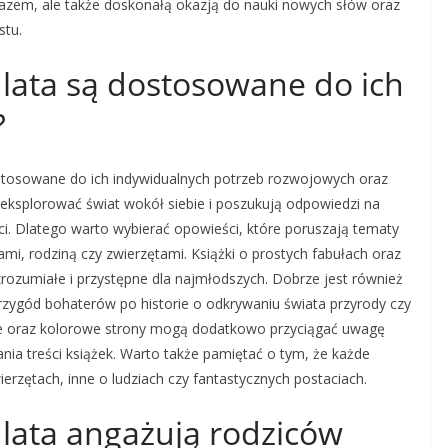
razem, ale także doskonałą okazją do nauki nowych słów oraz
stu.
 3 lata są dostosowane do ich
?
dostosowane do ich indywidualnych potrzeb rozwojowych oraz
eksplorować świat wokół siebie i poszukują odpowiedzi na
ci. Dlatego warto wybierać opowieści, które poruszają tematy
kami, rodziną czy zwierzętami. Książki o prostych fabułach oraz
rozumiałe i przystępne dla najmłodszych. Dobrze jest również
ygód bohaterów po historie o odkrywaniu świata przyrody czy
cje oraz kolorowe strony mogą dodatkowo przyciągać uwagę
ia treści książek. Warto także pamiętać o tym, że każde
wierzętach, inne o ludziach czy fantastycznych postaciach.
 3 lata angażują rodziców