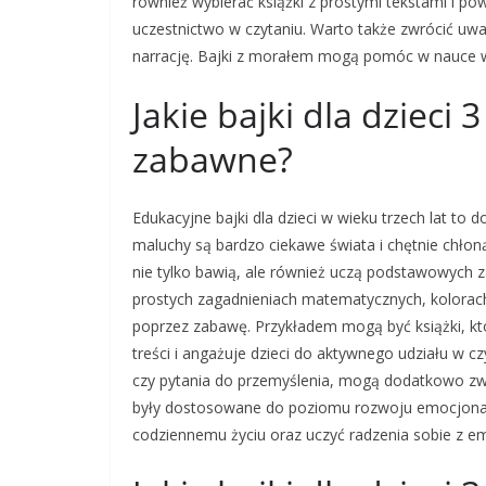
również wybierać książki z prostymi tekstami i p
uczestnictwo w czytaniu. Warto także zwrócić uwag
narrację. Bajki z morałem mogą pomóc w nauce wa
Jakie bajki dla dzieci 
zabawne?
Edukacyjne bajki dla dzieci w wieku trzech lat to
maluchy są bardzo ciekawe świata i chętnie chłon
nie tylko bawią, ale również uczą podstawowych za
prostych zagadnieniach matematycznych, kolora
poprzez zabawę. Przykładem mogą być książki, kt
treści i angażuje dzieci do aktywnego udziału w c
czy pytania do przemyślenia, mogą dodatkowo zw
były dostosowane do poziomu rozwoju emocjonalne
codziennemu życiu oraz uczyć radzenia sobie z e