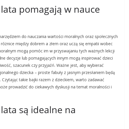
 3 lata pomagają w nauce
m narzędziem do nauczania wartości moralnych oraz społecznych
 różnice między dobrem a złem oraz uczą się empatii wobec
 moralnym mogą pomóc im w przyswajaniu tych ważnych lekcji
dne decyzje lub pomagających innym mogą inspirować dzieci
ciwość, szacunek czy przyjaźń. Ważne jest, aby wybierać
onalnego dziecka – proste fabuły z jasnym przesłaniem będą
. Czytając takie bajki razem z dzieckiem, warto zadawać
może prowadzić do ciekawych dyskusji na temat moralności i
3 lata są idealne na