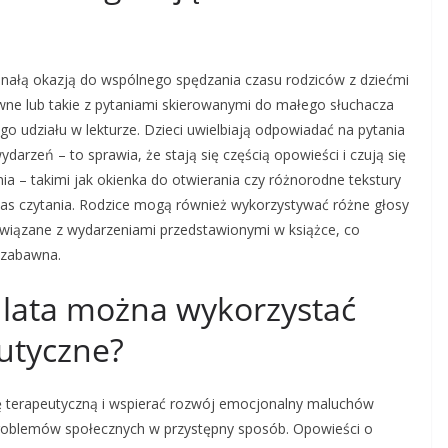
konałą okazją do wspólnego spędzania czasu rodziców z dziećmi
ywne lub takie z pytaniami skierowanymi do małego słuchacza
 udziału w lekturze. Dzieci uwielbiają odpowiadać na pytania
darzeń – to sprawia, że stają się częścią opowieści i czują się
a – takimi jak okienka do otwierania czy różnorodne tekstury
s czytania. Rodzice mogą również wykorzystywać różne głosy
związane z wydarzeniami przedstawionymi w książce, co
i zabawna.
 3 lata można wykorzystać
utyczne?
rolę terapeutyczną i wspierać rozwój emocjonalny maluchów
problemów społecznych w przystępny sposób. Opowieści o