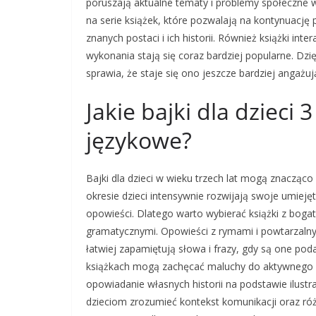
poruszają aktualne tematy i problemy społeczne 
na serie książek, które pozwalają na kontynuację
znanych postaci i ich historii. Również książki i
wykonania stają się coraz bardziej popularne. Dzi
sprawia, że staje się ono jeszcze bardziej angażuj
Jakie bajki dla dzieci 
językowe?
Bajki dla dzieci w wieku trzech lat mogą znaczą
okresie dzieci intensywnie rozwijają swoje umiej
opowieści. Dlatego warto wybierać książki z bog
gramatycznymi. Opowieści z rymami i powtarzalny
łatwiej zapamiętują słowa i frazy, gdy są one p
książkach mogą zachęcać maluchy do aktywnego u
opowiadanie własnych historii na podstawie ilustr
dzieciom zrozumieć kontekst komunikacji oraz ró