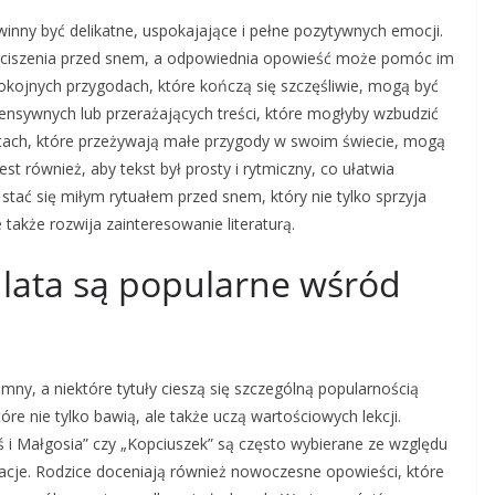
owinny być delikatne, uspokajające i pełne pozytywnych emocji.
wyciszenia przed snem, a odpowiednia opowieść może pomóc im
spokojnych przygodach, które kończą się szczęśliwie, mogą być
ensywnych lub przerażających treści, które mogłyby wzbudzić
zętach, które przeżywają małe przygody w swoim świecie, mogą
st również, aby tekst był prosty i rytmiczny, co ułatwia
stać się miłym rytuałem przed snem, który nie tylko sprzyja
także rozwija zainteresowanie literaturą.
 3 lata są popularne wśród
omny, a niektóre tytuły cieszą się szczególną popularnością
óre nie tylko bawią, ale także uczą wartościowych lekcji.
aś i Małgosia” czy „Kopciuszek” są często wybierane ze względu
tracje. Rodzice doceniają również nowoczesne opowieści, które