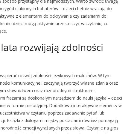
w sposób przystępny dla najmłodszych. Warto zwrócić uwagę
 przygód ulubionych bohaterów – dzieci chętnie wracają do
nteraktywne z elementami do odkrywania czy zadaniami do
ęki nim dzieci mogą aktywnie uczestniczyć w czytaniu, co
ące.
3 lata rozwijają zdolności
co wspierać rozwój zdolności językowych maluchów. W tym
ętności komunikacyjne i zaczynają tworzyć własne zdania oraz
atym słownictwem oraz różnorodnymi strukturami
mi frazami są doskonałym narzędziem do nauki języka – dzieci
odane w formie melodyjnej. Dodatkowo interaktywne elementy w
czestnictwa w czytaniu poprzez zadawanie pytań lub
acji. Książki z dialogami między postaciami również pomagają
żnorodność emocji wyrażanych przez słowa. Czytanie na głos