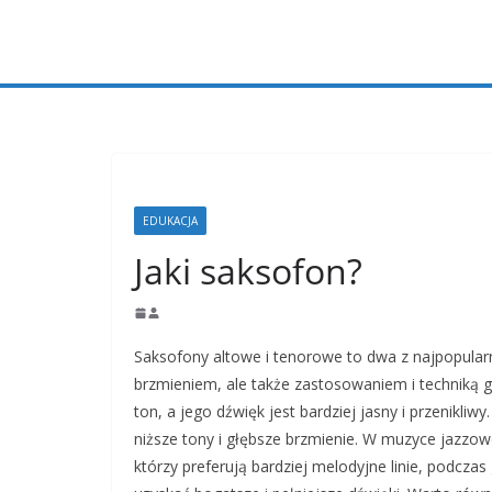
Przejdź
do
treści
EDUKACJA
Jaki saksofon?
Saksofony altowe i tenorowe to dwa z najpopularn
brzmieniem, ale także zastosowaniem i techniką g
ton, a jego dźwięk jest bardziej jasny i przenikliw
niższe tony i głębsze brzmienie. W muzyce jazzo
którzy preferują bardziej melodyjne linie, podcza