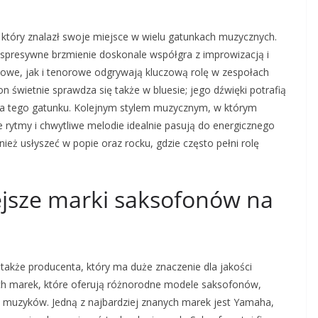
 który znalazł swoje miejsce w wielu gatunkach muzycznych.
ekspresywne brzmienie doskonale współgra z improwizacją i
towe, jak i tenorowe odgrywają kluczową rolę w zespołach
 świetnie sprawdza się także w bluesie; jego dźwięki potrafią
 dla tego gatunku. Kolejnym stylem muzycznym, w którym
 rytmy i chwytliwe melodie idealnie pasują do energicznego
eż usłyszeć w popie oraz rocku, gdzie często pełni rolę
ejsze marki saksofonów na
 także producenta, który ma duże znaczenie dla jakości
ych marek, które oferują różnorodne modele saksofonów,
h muzyków. Jedną z najbardziej znanych marek jest Yamaha,