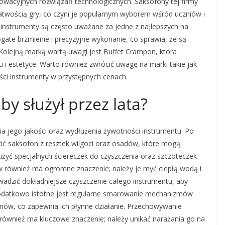
nnowacyjnych rozwiązań technologicznych. Saksofony tej firmy
atwością gry, co czyni je popularnym wyborem wśród uczniów i
j instrumenty są często uważane za jedne z najlepszych na
gate brzmienie i precyzyjne wykonanie, co sprawia, że są
Kolejną marką wartą uwagi jest Buffet Crampon, która
 i estetyce. Warto również zwrócić uwagę na marki takie jak
ości instrumenty w przystępnych cenach.
by służył przez lata?
a jego jakości oraz wydłużenia żywotności instrumentu. Po
cić saksofon z resztek wilgoci oraz osadów, które mogą
żyć specjalnych ściereczek do czyszczenia oraz szczoteczek
ków również ma ogromne znaczenie; należy je myć ciepłą wodą i
wadzić dokładniejsze czyszczenie całego instrumentu, aby
Dodatkowo istotne jest regularne smarowanie mechanizmów
nów, co zapewnia ich płynne działanie. Przechowywanie
wnież ma kluczowe znaczenie; należy unikać narażania go na