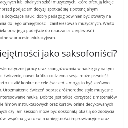
cyjnych lub lokalnych szkół muzycznych, które oferują lekcje
by przed podjęciem decyzji spotkać się z potencjalnym
ia dotyczące nauki; dobry pedagog powinien być otwarty na
nia do jego umiejętności i zainteresowań muzycznych. Warto
la oraz jego podejście do nauczania; cierpliwość i
totne w procesie edukacyjnym.
ejętności jako saksofoniści?
ystematycznej pracy oraz zaangażowania w naukę gry na tym
e ćwiczenie; nawet krótka codzienna sesja może przynieść
 Warto ustalić konkretne cele ćwiczeń – mogą to być zarówno
nia. Urozmaicenie ćwiczeń poprzez różnorodne style muzyczne
nteresowanie nauką. Dobrze jest także korzystać z materiałów
iele filmów instruktażowych oraz kursów online dedykowanych
nych czy jam session może być doskonałą okazją do zdobycia
w; wspólna gra rozwija umiejętności improwizacyjne oraz