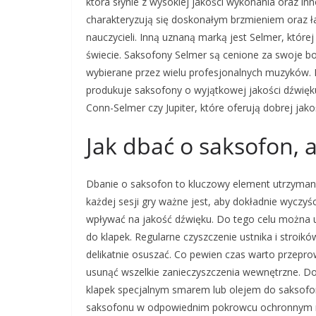
która słynie z wysokiej jakości wykonania oraz i
charakteryzują się doskonałym brzmieniem oraz ł
nauczycieli. Inną uznaną marką jest Selmer, które
świecie. Saksofony Selmer są cenione za swoje bo
wybierane przez wielu profesjonalnych muzyków. 
produkuje saksofony o wyjątkowej jakości dźwięku
Conn-Selmer czy Jupiter, które oferują dobrej jak
Jak dbać o saksofon, a
Dbanie o saksofon to kluczowy element utrzymani
każdej sesji gry ważne jest, aby dokładnie wyczyś
wpływać na jakość dźwięku. Do tego celu można u
do klapek. Regularne czyszczenie ustnika i stroi
delikatnie osuszać. Co pewien czas warto przepro
usunąć wszelkie zanieczyszczenia wewnętrzne. 
klapek specjalnym smarem lub olejem do saksofo
saksofonu w odpowiednim pokrowcu ochronnym ró