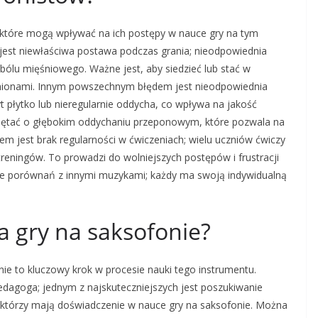
, które mogą wpływać na ich postępy w nauce gry na tym
jest niewłaściwa postawa podczas grania; nieodpowiednia
ólu mięśniowego. Ważne jest, aby siedzieć lub stać w
ramionami. Innym powszechnym błędem jest nieodpowiednia
t płytko lub nieregularnie oddycha, co wpływa na jakość
miętać o głębokim oddychaniu przeponowym, które pozwala na
m jest brak regularności w ćwiczeniach; wielu uczniów ćwiczy
reningów. To prowadzi do wolniejszych postępów i frustracji
nie porównań z innymi muzykami; każdy ma swoją indywidualną
la gry na saksofonie?
ie to kluczowy krok w procesie nauki tego instrumentu.
edagoga; jednym z najskuteczniejszych jest poszukiwanie
którzy mają doświadczenie w nauce gry na saksofonie. Można