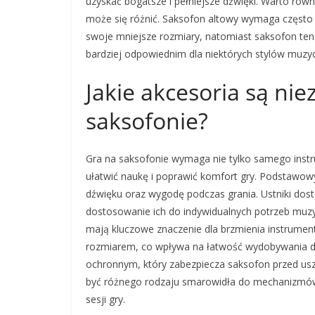
uzyskać bogatsze i pełniejsze dźwięki. Warto rów
może się różnić. Saksofon altowy wymaga często
swoje mniejsze rozmiary, natomiast saksofon te
bardziej odpowiednim dla niektórych stylów muzy
Jakie akcesoria są ni
saksofonie?
Gra na saksofonie wymaga nie tylko samego instr
ułatwić naukę i poprawić komfort gry. Podstawowy
dźwięku oraz wygodę podczas grania. Ustniki dost
dostosowanie ich do indywidualnych potrzeb muzy
mają kluczowe znaczenie dla brzmienia instrumentu
rozmiarem, co wpływa na łatwość wydobywania d
ochronnym, który zabezpiecza saksofon przed u
być różnego rodzaju smarowidła do mechanizmów k
sesji gry.