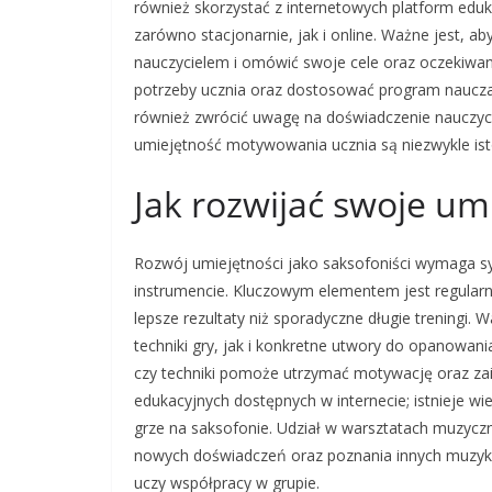
również skorzystać z internetowych platform eduka
zarówno stacjonarnie, jak i online. Ważne jest, a
nauczycielem i omówić swoje cele oraz oczekiwan
potrzeby ucznia oraz dostosować program naucza
również zwrócić uwagę na doświadczenie nauczycie
umiejętność motywowania ucznia są niezwykle is
Jak rozwijać swoje umi
Rozwój umiejętności jako saksofoniści wymaga s
instrumencie. Kluczowym elementem jest regularn
lepsze rezultaty niż sporadyczne długie treningi.
techniki gry, jak i konkretne utwory do opanowa
czy techniki pomoże utrzymać motywację oraz zai
edukacyjnych dostępnych w internecie; istnieje w
grze na saksofonie. Udział w warsztatach muzycz
nowych doświadczeń oraz poznania innych muzykó
uczy współpracy w grupie.