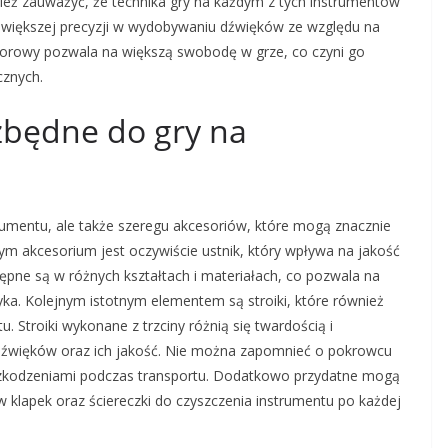
nież zauważyć, że technika gry na każdym z tych instrumentów
 większej precyzji w wydobywaniu dźwięków ze względu na
norowy pozwala na większą swobodę w grze, co czyni go
cznych.
ezbędne do gry na
umentu, ale także szeregu akcesoriów, które mogą znacznie
m akcesorium jest oczywiście ustnik, który wpływa na jakość
ępne są w różnych kształtach i materiałach, co pozwala na
ka. Kolejnym istotnym elementem są stroiki, które również
. Stroiki wykonane z trzciny różnią się twardością i
źwięków oraz ich jakość. Nie można zapomnieć o pokrowcu
szkodzeniami podczas transportu. Dodatkowo przydatne mogą
lapek oraz ściereczki do czyszczenia instrumentu po każdej