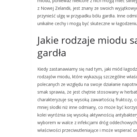
miodu, ponieważ niektóre z nich mogą mieć silnie
z Nowej Zelandii, jest znany ze swoich wyjątkow
przynieść ulgę w przypadku bólu gardła. Inne odm
unikalne cechy i mogą być skuteczne w łagodzeni
Jakie rodzaje miodu są
gardła
Kiedy zastanawiamy się nad tym, jaki miód łagodzi
rodzajów miodu, które wykazują szczególne właśc
polecanych ze względu na swoje działanie napotne
smak sprawia, że jest chętnie stosowany w herba
charakteryzuje się wysoką zawartością fruktozy, c
mniej słodki niż inne odmiany, co może być korz
kolei wyróżnia się wysoką aktywnością antybakter
wyborem w walce z infekcjami dróg oddechowych.
właściwości przeciwutleniające i może wspierać 