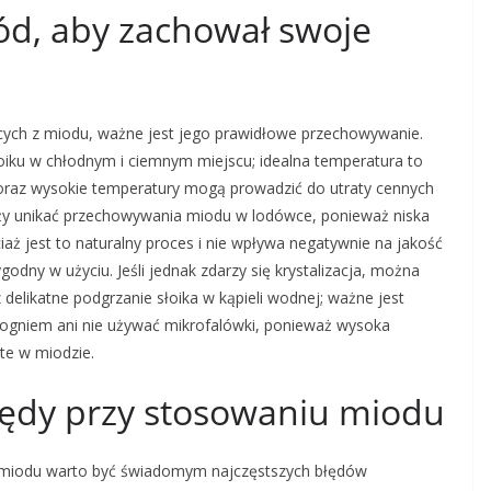
d, aby zachował swoje
ących z miodu, ważne jest jego prawidłowe przechowywanie.
oiku w chłodnym i ciemnym miejscu; idealna temperatura to
o oraz wysokie temperatury mogą prowadzić do utraty cennych
ży unikać przechowywania miodu w lodówce, ponieważ niska
ż jest to naturalny proces i nie wpływa negatywnie na jakość
dny w użyciu. Jeśli jednak zdarzy się krystalizacja, można
delikatne podgrzanie słoika w kąpieli wodnej; ważne jest
 ogniem ani nie używać mikrofalówki, ponieważ wysoka
te w miodzie.
błędy przy stosowaniu miodu
z miodu warto być świadomym najczęstszych błędów