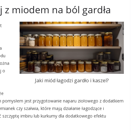
j z miodem na ból gardła
t
a
odu
Można
j o
Jaki miód łagodzi gardło i kaszel?
że
m pomysłem jest przygotowanie naparu ziołowego z dodatkiem
ymianek czy szałwia, które mają działanie łagodzące i
 szczyptę imbiru lub kurkumy dla dodatkowego efektu