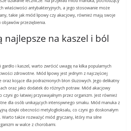
jsze działanie lecznicze. Na przykład miód manuka, pochodzący
ych właściwości antybakteryjnych, a jego stosowanie może
iany, takie jak miód lipowy czy akacjowy, również mają swoje
u objawów przeziębienia.
 najlepsze na kaszel i ból
 gardło i kaszel, warto zwrócić uwagę na kilka popularnych
iwości zdrowotne. Miód lipowy jest jednym z najczęściej
 oraz kojące dla podrażnionych błon śluzowych. Jego delikatny
tach oraz jako dodatek do różnych potraw. Miód akacjowy
o czyni go łatwiej przyswajalnym przez organizm. Jest również
ystne dla osób unikających intensywnego smaku. Miód manuka z
yjną dzięki obecności metyloglioksalu, co czyni go doskonałym
 Warto także rozważyć miód gryczany, który ma silne
organizm w walce z chorobami.