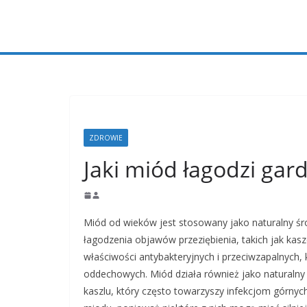
Przejdź
do
treści
ZDROWIE
Jaki miód łagodzi gard
Miód od wieków jest stosowany jako naturalny ś
łagodzenia objawów przeziębienia, takich jak kasze
właściwości antybakteryjnych i przeciwzapalnych
oddechowych. Miód działa również jako naturalny 
kaszlu, który często towarzyszy infekcjom górny