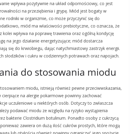
ywanie wpływa pozytywnie na układ odpornościowy, co jest
walności na przeziębienia i grypę. Miód jest bogaty w
ne rodniki w organizmie, co może przyczynić się do
Dodatkowo, miód ma właściwości prebiotyczne, co oznacza, że
o z kolei wpływa na poprawę trawienia oraz ogólną kondycję
ę na jego działanie energetyzujące; miód dostarcza
ają się do krwiobiegu, dając natychmiastowy zastrzyk energii.
h słodzików i cukru w codziennych potrawach oraz napojach.
zania do stosowania miodu
stosowaniem miodu, istnieją również pewne przeciwwskazania,
by cierpiące na alergie pokarmowe powinny zachować
je uczuleniowe u niektórych osób. Dotyczy to zwłaszcza
 należy podawać miodu ze względu na ryzyko wystąpienia
z bakterie Clostridium botulinum. Ponadto osoby z cukrzycą
ponieważ zawiera on dużą ilość cukrów prostych, które mogą
agą lub otyłością również powinny ograniczyć jego spożycie