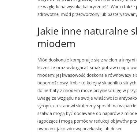
ze względu na wysoką kaloryczność. Warto także 
zdrowotne; miód przetworzony lub pasteryzowany
Jakie inne naturalne s
miodem
Miód doskonale komponuje się z wieloma innymi n
lecznicze oraz wzbogacać smak potraw i napojów.
miodem; jej kwasowość doskonale równoważy sło
odpornościowy. Imbir to kolejny składnik o silny
do herbaty z miodem może przynieść ulgę w przyp
uwagę ze względu na swoje właściwości antybakt
syropu, co stanowi skuteczny sposób na wsparcie 
szałwia mogą być dodawane do naparów z miodem
łagodzące i mogą pomóc w redukcji objawów prze
owocami jako zdrową przekąskę lub deser.