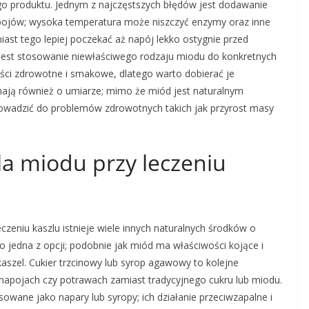
o produktu. Jednym z najczęstszych błędów jest dodawanie
apojów; wysoka temperatura może niszczyć enzymy oraz inne
ast tego lepiej poczekać aż napój lekko ostygnie przed
est stosowanie niewłaściwego rodzaju miodu do konkretnych
ci zdrowotne i smakowe, dlatego warto dobierać je
nają również o umiarze; mimo że miód jest naturalnym
wadzić do problemów zdrowotnych takich jak przyrost masy
dla miodu przy leczeniu
zeniu kaszlu istnieje wiele innych naturalnych środków o
 jedna z opcji; podobnie jak miód ma właściwości kojące i
szel. Cukier trzcinowy lub syrop agawowy to kolejne
napojach czy potrawach zamiast tradycyjnego cukru lub miodu.
sowane jako napary lub syropy; ich działanie przeciwzapalne i