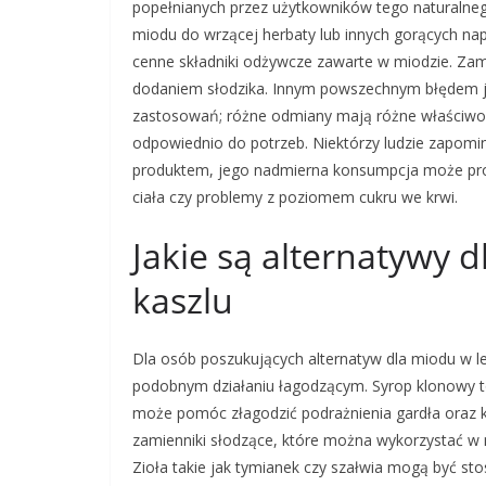
popełnianych przez użytkowników tego naturalneg
miodu do wrzącej herbaty lub innych gorących n
cenne składniki odżywcze zawarte w miodzie. Zami
dodaniem słodzika. Innym powszechnym błędem j
zastosowań; różne odmiany mają różne właściwoś
odpowiednio do potrzeb. Niektórzy ludzie zapomi
produktem, jego nadmierna konsumpcja może pro
ciała czy problemy z poziomem cukru we krwi.
Jakie są alternatywy 
kaszlu
Dla osób poszukujących alternatyw dla miodu w lec
podobnym działaniu łagodzącym. Syrop klonowy to
może pomóc złagodzić podrażnienia gardła oraz ka
zamienniki słodzące, które można wykorzystać w 
Zioła takie jak tymianek czy szałwia mogą być sto