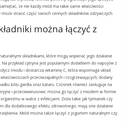
pamiętać, że nie każdy miód ma takie same właściwości
 może stracić część swoich cennych składników odżywczych.
kładniki można łączyć z
aturalnymi składnikami, które mogą wspierać jego działanie
 Na przykład cytryna jest popularnym dodatkiem do napojów z
dycz miodu i dostarcza witaminę C, która wspomaga układ
ch właściwościach przeciwzapalnych i rozgrzewających; dodany
adku bólu gardła oraz kataru. Czosnek również zasługuje na
eryjne i przeciwwirusowe; można go łączyć z miodem w formie
organizmu w walce z infekcjami. Zioła takie jak tymianek czy
 dla dodatkowego efektu zdrowotnego; mają one działanie
ziębienia. Miód można także łączyć z jogurtem naturalnym czy