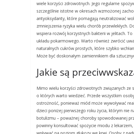
wiele korzyści zdrowotnych. Jego regularne spoż
szczególnie istotne w okresach wzmożonej zachoro
antyoksydanty, które pomagają neutralizować wol
zmniejszenia ryzyka wielu chorób przewlekłych. 
wspiera rozwój korzystnych bakterii w jelitach. T
układu pokarmowego. Warto również zwrócić uwag
naturalnych cukrów prostych, które szybko wchłani
Może być doskonałym zamiennikiem dla sztucznyc
Jakie są przeciwwska
Mimo wielu korzyści zdrowotnych związanych ze 
o których warto wiedzieć. Przede wszystkim oso
ostrożność, ponieważ miód może wywoływać reakc
dzieci poniżej pierwszego roku życia, którym nie
botulizmu – poważnej choroby spowodowanej prze
powinny konsultować spożycie miodu z lekarzem, 
wpływać na poziom glukozy we krwi. Osoby z nadw