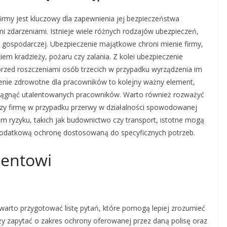
irmy jest kluczowy dla zapewnienia jej bezpieczeństwa
 zdarzeniami. Istnieje wiele różnych rodzajów ubezpieczeń,
i gospodarczej. Ubezpieczenie majątkowe chroni mienie firmy,
iem kradzieży, pożaru czy zalania. Z kolei ubezpieczenie
 przed roszczeniami osób trzecich w przypadku wyrządzenia im
zenie zdrowotne dla pracowników to kolejny ważny element,
iągnąć utalentowanych pracowników. Warto również rozważyć
czy firmę w przypadku przerwy w działalności spowodowanej
im ryzyku, takich jak budownictwo czy transport, istotne mogą
ą dodatkową ochronę dostosowaną do specyficznych potrzeb.
gentowi
rto przygotować listę pytań, które pomogą lepiej zrozumieć
eży zapytać o zakres ochrony oferowanej przez daną polisę oraz