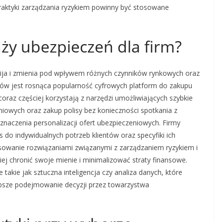
raktyki zarządzania ryzykiem powinny być stosowane
nży ubezpieczeń dla firm?
wija i zmienia pod wpływem różnych czynników rynkowych oraz
dów jest rosnąca popularność cyfrowych platform do zakupu
 coraz częściej korzystają z narzędzi umożliwiających szybkie
iowych oraz zakup polisy bez konieczności spotkania z
naczenia personalizacji ofert ubezpieczeniowych. Firmy
 do indywidualnych potrzeb klientów oraz specyfiki ich
esowanie rozwiązaniami związanymi z zarządzaniem ryzykiem i
ej chronić swoje mienie i minimalizować straty finansowe.
takie jak sztuczna inteligencja czy analiza danych, które
ybsze podejmowanie decyzji przez towarzystwa