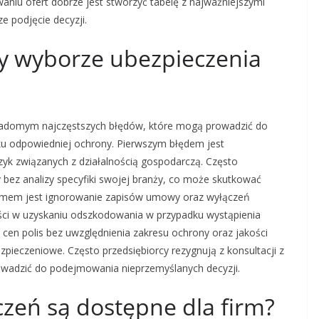
iu ofert dobrze jest stworzyć tabelę z najważniejszymi
e podjęcie decyzji.
zy wyborze ubezpieczenia
świadomym najczęstszych błędów, które mogą prowadzić do
ku odpowiedniej ochrony. Pierwszym błędem jest
zyk związanych z działalnością gospodarczą. Często
y bez analizy specyfiki swojej branży, co może skutkować
emem jest ignorowanie zapisów umowy oraz wyłączeń
ści w uzyskaniu odszkodowania w przypadku wystąpienia
cen polis bez uwzględnienia zakresu ochrony oraz jakości
pieczeniowe. Często przedsiębiorcy rezygnują z konsultacji z
owadzić do podejmowania nieprzemyślanych decyzji.
czeń są dostępne dla firm?