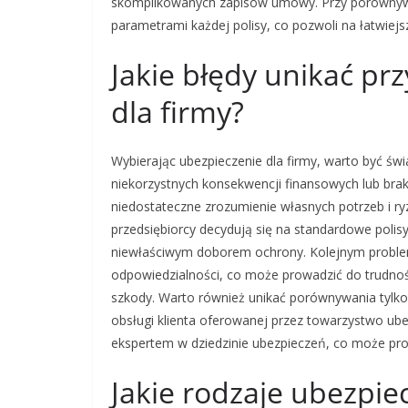
skomplikowanych zapisów umowy. Przy porównywan
parametrami każdej polisy, co pozwoli na łatwiejsz
Jakie błędy unikać pr
dla firmy?
Wybierając ubezpieczenie dla firmy, warto być 
niekorzystnych konsekwencji finansowych lub bra
niedostateczne zrozumienie własnych potrzeb i ry
przedsiębiorcy decydują się na standardowe polis
niewłaściwym doborem ochrony. Kolejnym probl
odpowiedzialności, co może prowadzić do trudno
szkody. Warto również unikać porównywania tylko 
obsługi klienta oferowanej przez towarzystwo ubez
ekspertem w dziedzinie ubezpieczeń, co może pr
Jakie rodzaje ubezpie