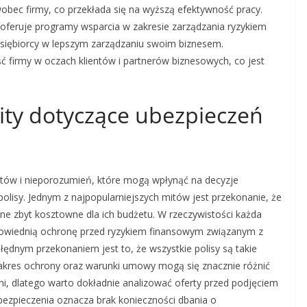
obec firmy, co przekłada się na wyższą efektywność pracy.
feruje programy wsparcia w zakresie zarządzania ryzykiem
iębiorcy w lepszym zarządzaniu swoim biznesem.
 firmy w oczach klientów i partnerów biznesowych, co jest
mity dotyczące ubezpieczeń
itów i nieporozumień, które mogą wpłynąć na decyzje
lisy. Jednym z najpopularniejszych mitów jest przekonanie, że
one zbyt kosztowne dla ich budżetu. W rzeczywistości każda
dpowiednią ochronę przed ryzykiem finansowym związanym z
ędnym przekonaniem jest to, że wszystkie polisy są takie
 zakres ochrony oraz warunki umowy mogą się znacznie różnić
, dlatego warto dokładnie analizować oferty przed podjęciem
ubezpieczenia oznacza brak konieczności dbania o