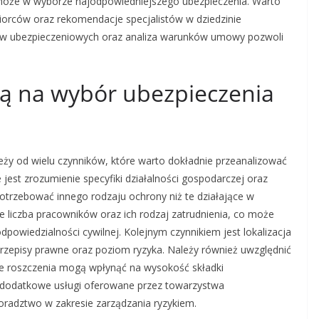
pomoże w wyborze najodpowiedniejszego ubezpieczenia. Warto
iorców oraz rekomendacje specjalistów w dziedzinie
stw ubezpieczeniowych oraz analiza warunków umowy pozwoli
ją na wybór ubezpieczenia
eży od wielu czynników, które warto dokładnie przeanalizować
 jest zrozumienie specyfiki działalności gospodarczej oraz
otrzebować innego rodzaju ochrony niż te działające w
liczba pracowników oraz ich rodzaj zatrudnienia, co może
powiedzialności cywilnej. Kolejnym czynnikiem jest lokalizacja
rzepisy prawne oraz poziom ryzyka. Należy również uwzględnić
ze roszczenia mogą wpłynąć na wysokość składki
 dodatkowe usługi oferowane przez towarzystwa
oradztwo w zakresie zarządzania ryzykiem.