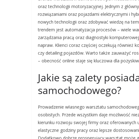
oraz technologii motoryzacyjnej. Jednym z główn
rozwiązaniami oraz pojazdami elektrycznymi i h
nowych technologii oraz zdobywać wiedzę na te
trendem jest automatyzacja procesów – wiele w
zarządzania pracą oraz diagnostyki komputerowej
napraw. Klienci coraz częściej oczekują również 
czy detailing pojazdów. Warto także zauważyć r
– obecność online staje się kluczowa dla pozyski
Jakie są zalety posia
samochodowego?
Prowadzenie własnego warsztatu samochodowego n
osobistych. Przede wszystkim daje możliwość nie
kierunku rozwoju swojej firmy oraz oferowanych 
elastyczne godziny pracy oraz lepsze dostosowan
Dodatkowo dobrze prosperujący warsztat może ge