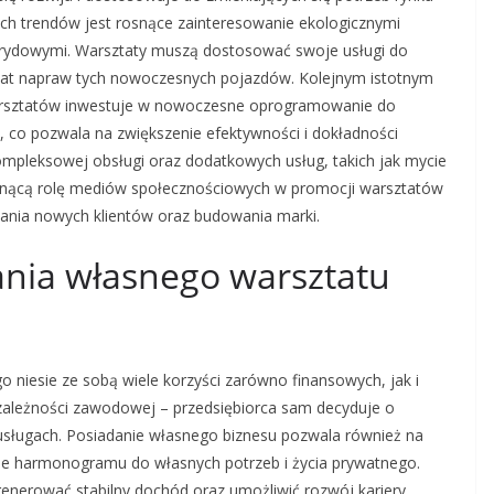
ych trendów jest rosnące zainteresowanie ekologicznymi
ybrydowymi. Warsztaty muszą dostosować swoje usługi do
mat napraw tych nowoczesnych pojazdów. Kolejnym istotnym
arsztatów inwestuje w nowoczesne oprogramowanie do
, co pozwala na zwiększenie efektywności i dokładności
kompleksowej obsługi oraz dodatkowych usług, takich jak mycie
osnącą rolę mediów społecznościowych w promocji warsztatów
wania nowych klientów oraz budowania marki.
dania własnego warsztatu
iesie ze sobą wiele korzyści zarówno finansowych, jak i
zależności zawodowej – przedsiębiorca sam decyduje o
usługach. Posiadanie własnego biznesu pozwala również na
ie harmonogramu do własnych potrzeb i życia prywatnego.
nerować stabilny dochód oraz umożliwić rozwój kariery