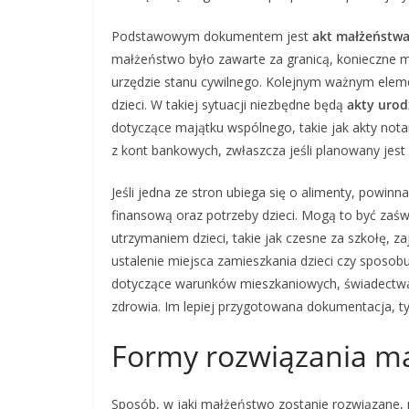
Podstawowym dokumentem jest
akt małżeństw
małżeństwo było zawarte za granicą, konieczne m
urzędzie stanu cywilnego. Kolejnym ważnym eleme
dzieci. W takiej sytuacji niezbędne będą
akty urodz
dotyczące majątku wspólnego, takie jak akty not
z kont bankowych, zwłaszcza jeśli planowany jes
Jeśli jedna ze stron ubiega się o alimenty, powi
finansową oraz potrzeby dzieci. Mogą to być zaśw
utrzymaniem dzieci, takie jak czesne za szkołę, z
ustalenie miejsca zamieszkania dzieci czy spos
dotyczące warunków mieszkaniowych, świadectwa sz
zdrowia. Im lepiej przygotowana dokumentacja, t
Formy rozwiązania ma
Sposób, w jaki małżeństwo zostanie rozwiązane, 