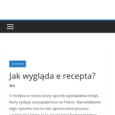
Przejdź
do
treści
ZDROWIE
Jak wygląda e recepta?
E-recepta to nowoczesny sposób wystawiania recept,
który zyskuje na popularności w Polsce. Wprowadzenie
tego systemu ma na celu uproszczenie procesu
uzyskiwania leków oraz zwiększenie bezpieczeństwa