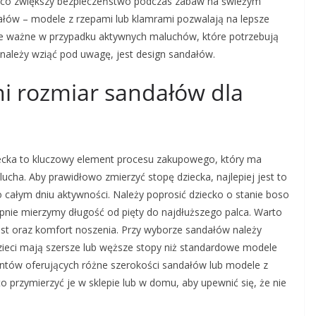
 co zwiększy bezpieczeństwo podczas zabaw na świeżym
dałów – modele z rzepami lub klamrami pozwalają na lepsze
ie ważne w przypadku aktywnych maluchów, które potrzebują
 należy wziąć pod uwagę, jest design sandałów.
i rozmiar sandałów dla
ecka to kluczowy element procesu zakupowego, który ma
cha. Aby prawidłowo zmierzyć stopę dziecka, najlepiej jest to
o całym dniu aktywności. Należy poprosić dziecko o stanie boso
ępnie mierzymy długość od pięty do najdłuższego palca. Warto
st oraz komfort noszenia. Przy wyborze sandałów należy
zieci mają szersze lub węższe stopy niż standardowe modele
ntów oferujących różne szerokości sandałów lub modele z
przymierzyć je w sklepie lub w domu, aby upewnić się, że nie