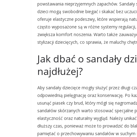
powstawania nieprzyjemnych zapachów. Sandały są
dzieci mogą swobodnie biegać i skakać bez uczuc
oferuje elastyczne podeszwy, które wspierają natu
często wyposażone są w różne systemy regulacji, 
zwiększa komfort noszenia. Warto także zauważy
stylizacji dziecięcych, co sprawia, że maluchy chętn
Jak dbać o sandały dzi
najdłużej?
Aby sandały dziecięce mogły służyć przez długi c
odpowiednią pielęgnację oraz konserwację. Po każ
usunąć piasek czy brud, który mógł się nagroma
sandałów skórzanych warto stosować specjalne pr
elastyczność oraz naturalny wygląd. Należy unika
dłuższy czas, ponieważ może to prowadzić do blak
pamiętać o przechowywaniu sandałów w suchym mie