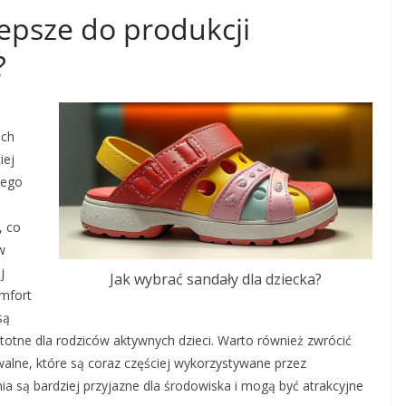
lepsze do produkcji
?
ich
iej
nego
, co
w
j
Jak wybrać sandały dla dziecka?
omfort
są
istotne dla rodziców aktywnych dzieci. Warto również zwrócić
alne, które są coraz częściej wykorzystywane przez
a są bardziej przyjazne dla środowiska i mogą być atrakcyjne