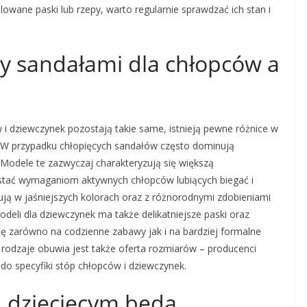
owane paski lub rzepy, warto regularnie sprawdzać ich stan i
zy sandałami dla chłopców a
 dziewczynek pozostają takie same, istnieją pewne różnice w
a. W przypadku chłopięcych sandałów często dominują
 Modele te zazwyczaj charakteryzują się większą
rostać wymaganiom aktywnych chłopców lubiących biegać i
ują w jaśniejszych kolorach oraz z różnorodnymi zdobieniami
deli dla dziewczynek ma także delikatniejsze paski oraz
się zarówno na codzienne zabawy jak i na bardziej formalne
rodzaje obuwia jest także oferta rozmiarów – producenci
do specyfiki stóp chłopców i dziewczynek.
u dziecięcym będą