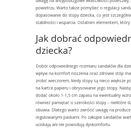
uwagę na antypoślizgowe właściwości podeszwy,
powietrzu. Warto także pomyśleć o regulacji san
dopasowanie do stopy dziecka, co jest szczególn
stabilności i wsparcia. Ostatnim elementem, który
Jak dobrać odpowiedn
dziecka?
Dobór odpowiedniego rozmiaru sandałów dla dzi
wpływ na komfort noszenia oraz zdrowie stóp malu
zrobić wieczorem, kiedy stopy są nieco większe p
na kartce papieru i obrysowanie jego stopy. Nast
dodać około 1-1,5 cm zapasu na ewentualny wzro
również pamiętać o szerokości stopy – niektóre d
obuwia. Dlatego warto zwrócić uwagę na produce
regulowanymi paskami. Po zakupie sandałów warto 
uciskają ani nie powodują dyskomfortu.