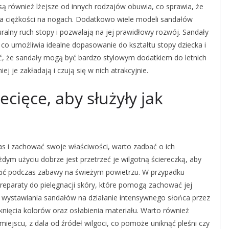
 również lżejsze od innych rodzajów obuwia, co sprawia, że
ia ciężkości na nogach. Dodatkowo wiele modeli sandałów
ralny ruch stopy i pozwalają na jej prawidłowy rozwój. Sandały
co umożliwia idealne dopasowanie do kształtu stopy dziecka i
ć, że sandały mogą być bardzo stylowym dodatkiem do letnich
iej je zakładają i czują się w nich atrakcyjnie.
ecięce, aby służyły jak
zas i zachować swoje właściwości, warto zadbać o ich
dym użyciu dobrze jest przetrzeć je wilgotną ściereczką, aby
dzić podczas zabawy na świeżym powietrzu. W przypadku
eparaty do pielęgnacji skóry, które pomogą zachować jej
ć wystawiania sandałów na działanie intensywnego słońca przez
nięcia kolorów oraz osłabienia materiału. Warto również
jscu, z dala od źródeł wilgoci, co pomoże uniknąć pleśni czy