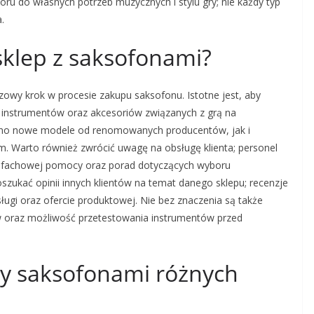
u do własnych potrzeb muzycznych i stylu gry; nie każdy typ
.
 sklep z saksofonami?
wy krok w procesie zakupu saksofonu. Istotne jest, aby
t instrumentów oraz akcesoriów związanych z grą na
ówno nowe modele od renomowanych producentów, jak i
. Warto również zwrócić uwagę na obsługę klienta; personel
a fachowej pomocy oraz porad dotyczących wyboru
zukać opinii innych klientów na temat danego sklepu; recenzje
ługi oraz ofercie produktowej. Nie bez znaczenia są także
w oraz możliwość przetestowania instrumentów przed
zy saksofonami różnych