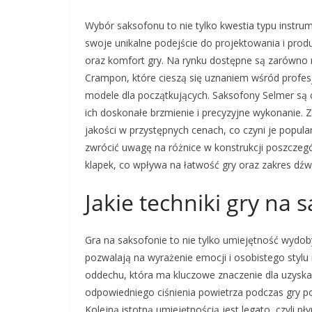
Wybór saksofonu to nie tylko kwestia typu instrum
swoje unikalne podejście do projektowania i pro
oraz komfort gry. Na rynku dostępne są zarówno 
Crampon, które cieszą się uznaniem wśród profes
modele dla początkujących. Saksofony Selmer s
ich doskonałe brzmienie i precyzyjne wykonanie. 
jakości w przystępnych cenach, co czyni je popul
zwrócić uwagę na różnice w konstrukcji poszczeg
klapek, co wpływa na łatwość gry oraz zakres dź
Jakie techniki gry na
Gra na saksofonie to nie tylko umiejętność wydo
pozwalają na wyrażenie emocji i osobistego stylu
oddechu, która ma kluczowe znaczenie dla uzyska
odpowiedniego ciśnienia powietrza podczas gry p
Kolejną istotną umiejętnością jest legato, czyli p