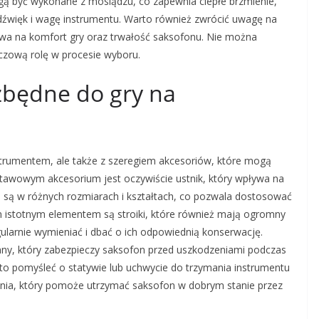
gą być wykonane z mosiądzu, co zapewnia ciepłe brzmienie,
dźwięk i wagę instrumentu. Warto również zwrócić uwagę na
ywa na komfort gry oraz trwałość saksofonu. Nie można
czową rolę w procesie wyboru.
ezbędne do gry na
nstrumentem, ale także z szeregiem akcesoriów, które mogą
stawowym akcesorium jest oczywiście ustnik, który wpływa na
e są w różnych rozmiarach i kształtach, co pozwala dostosować
ym istotnym elementem są stroiki, które również mają ogromny
gularnie wymieniać i dbać o ich odpowiednią konserwację.
ny, który zabezpieczy saksofon przed uszkodzeniami podczas
o pomyśleć o statywie lub uchwycie do trzymania instrumentu
zenia, który pomoże utrzymać saksofon w dobrym stanie przez