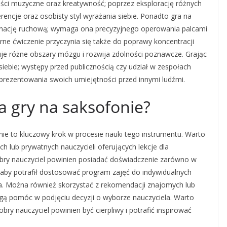
ości muzyczne oraz kreatywność; poprzez eksplorację różnych
ncje oraz osobisty styl wyrażania siebie. Ponadto gra na
ynację ruchową; wymaga ona precyzyjnego operowania palcami
ne ćwiczenie przyczynia się także do poprawy koncentracji
je różne obszary mózgu i rozwija zdolności poznawcze. Grając
bie; występy przed publicznością czy udział w zespołach
prezentowania swoich umiejętności przed innymi ludźmi.
la gry na saksofonie?
ie to kluczowy krok w procesie nauki tego instrumentu. Warto
h lub prywatnych nauczycieli oferujących lekcje dla
ry nauczyciel powinien posiadać doświadczenie zarówno w
, aby potrafił dostosować program zajęć do indywidualnych
. Można również skorzystać z rekomendacji znajomych lub
gą pomóc w podjęciu decyzji o wyborze nauczyciela. Warto
y nauczyciel powinien być cierpliwy i potrafić inspirować