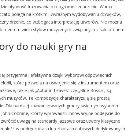
 gdzie płynność frazowania ma ogromne znaczenie. Warto
staccato polega na krótkim i wyraźnym wydobywaniu dźwięków,
czny drżenie, co wzbogaca interpretację utworów. Nie można
 elementem wielu stylów muzycznych związanych z saksofonem.
wory do nauki gry na
iej przyjemna i efektywna dzięki wyborowi odpowiednich
lodii, które pozwolą na oswojenie się z instrumentem oraz
azzowe, takie jak „Autumn Leaves” czy „Blue Bossa”, są
ych muzyków. Te kompozycje charakteryzują się prostą
enie. Dla bardziej zaawansowanych graczy świetnym wyborem
y John Coltrane, którzy wprowadzili innowacyjne podejście do
o zwrócić uwagę na standardy jazzowe oraz utwory klasyczne
 znaleźć w podręcznikach lub zbiorach nutowych dedykowanych