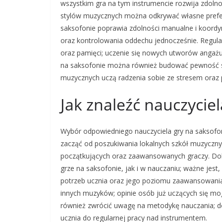
wszystkim gra na tym instrumencie rozwija zdoln
stylów muzycznych można odkrywać własne prefere
saksofonie poprawia zdolności manualne i koord
oraz kontrolowania oddechu jednocześnie. Regular
oraz pamięci; uczenie się nowych utworów angażu
na saksofonie można również budować pewność sie
muzycznych uczą radzenia sobie ze stresem oraz 
Jak znaleźć nauczycie
Wybór odpowiedniego nauczyciela gry na saksofon
zacząć od poszukiwania lokalnych szkół muzycznyc
początkujących oraz zaawansowanych graczy. Dob
grze na saksofonie, jak i w nauczaniu; ważne jest
potrzeb ucznia oraz jego poziomu zaawansowania
innych muzyków; opinie osób już uczących się mo
również zwrócić uwagę na metodykę nauczania; dobr
ucznia do regularnej pracy nad instrumentem.