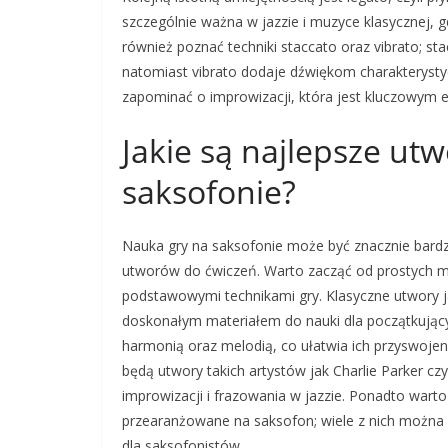
szczególnie ważna w jazzie i muzyce klasycznej,
również poznać techniki staccato oraz vibrato; 
natomiast vibrato dodaje dźwiękom charakterysty
zapominać o improwizacji, która jest kluczowym
Jakie są najlepsze ut
saksofonie?
Nauka gry na saksofonie może być znacznie bardz
utworów do ćwiczeń. Warto zacząć od prostych me
podstawowymi technikami gry. Klasyczne utwory j
doskonałym materiałem do nauki dla początkując
harmonią oraz melodią, co ułatwia ich przyswoj
będą utwory takich artystów jak Charlie Parker cz
improwizacji i frazowania w jazzie. Ponadto wart
przearanżowane na saksofon; wiele z nich można
dla saksofonistów.