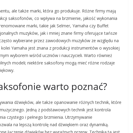
entu, ale także marki, która go produkuje. Różne firmy mają
dukcji saksofonów, co wpływa na brzmienie, jakość wykonania
renomowane marki, takie jak Selmer, Yamaha czy Buffet
jonalnych muzyków, jak i mniej znane firmy oferujące tańsze
ą często wybierane przez zawodowych muzyków ze względu na
Z kolei Yamaha jest znana z produkcji instrumentów o wysokiej
arnym wyborem wśród uczniów i nauczycieli. Warto również
ólnych modeli; niektóre saksofony mogą mieć różne rodzaje
więkowy.
 saksofonie warto poznać?
bywania dźwięków, ale także opanowanie różnych technik, które
 muzycznego. Jedną z podstawowych technik jest kontrola
nia czystego i pełnego brzmienia. Utrzymywanie
ozwala na lepszą kontrolę nad dźwiękiem oraz dynamiką.
łynne łączenie dźwięków bez wyraźnych przerw. Technika ta jest