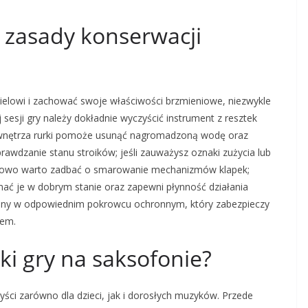
e zasady konserwacji
elowi i zachować swoje właściwości brzmieniowe, niezwykle
 sesji gry należy dokładnie wyczyścić instrument z resztek
ia wnętrza rurki pomoże usunąć nagromadzoną wodę oraz
rawdzanie stanu stroików; jeśli zauważysz oznaki zużycia lub
tkowo warto zadbać o smarowanie mechanizmów klapek;
ć je w dobrym stanie oraz zapewni płynność działania
any w odpowiednim pokrowcu ochronnym, który zabezpieczy
zem.
uki gry na saksofonie?
yści zarówno dla dzieci, jak i dorosłych muzyków. Przede