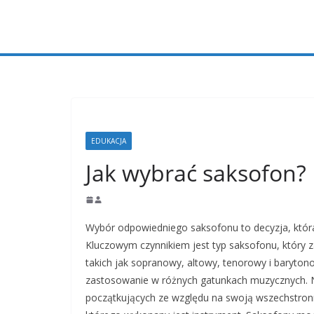
Przejdź
do
treści
EDUKACJA
Jak wybrać saksofon?
Wybór odpowiedniego saksofonu to decyzja, któr
Kluczowym czynnikiem jest typ saksofonu, który
takich jak sopranowy, altowy, tenorowy i baryton
zastosowanie w różnych gatunkach muzycznych. Na
początkujących ze względu na swoją wszechstronn