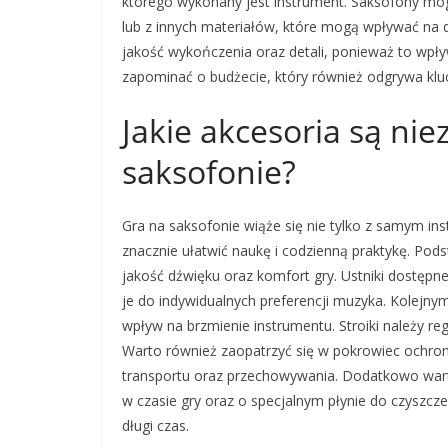
którego wykonany jest instrument. Saksofony mo
lub z innych materiałów, które mogą wpływać na 
jakość wykończenia oraz detali, ponieważ to wpł
zapominać o budżecie, który również odgrywa klu
Jakie akcesoria są ni
saksofonie?
Gra na saksofonie wiąże się nie tylko z samym i
znacznie ułatwić naukę i codzienną praktykę. Pod
jakość dźwięku oraz komfort gry. Ustniki dostępn
je do indywidualnych preferencji muzyka. Kolejn
wpływ na brzmienie instrumentu. Stroiki należy re
Warto również zaopatrzyć się w pokrowiec ochron
transportu oraz przechowywania. Dodatkowo wart
w czasie gry oraz o specjalnym płynie do czyszc
długi czas.