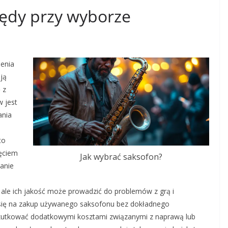
błędy przy wyborze
enia
ją
 z
 jest
ania
e
to
jęciem
Jak wybrać saksofon?
anie
ale ich jakość może prowadzić do problemów z grą i
się na zakup używanego saksofonu bez dokładnego
skutkować dodatkowymi kosztami związanymi z naprawą lub