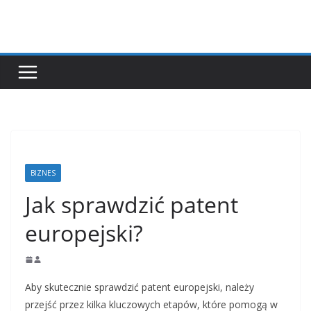
Przejdź
do
treści
BIZNES
Jak sprawdzić patent
europejski?
Aby skutecznie sprawdzić patent europejski, należy
przejść przez kilka kluczowych etapów, które pomogą w