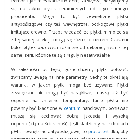
Remontując mieszkanie lub dom, zazwyczaj decydujemy
się na zakup płytek ceramicznych od tego samego
producenta. Mogą to być
zewnętrzne płytki
antypoślizgowe
czy też wewnętrzne, podłogowe
płytki
imitujące drewno
. Trzeba wiedzieć, że płytki, mimo że są
z tej samej kolekcji, mogą się różnić odcieniem. Czasami
kolor płytek bazowych różni się od dekoracyjnych z tej
samej serii. Różnice te są z reguły niezauważalne.
W zależności od tego, gdzie chcemy płytki położyć,
zwracamy uwagę na inne parametry. Cechy te określają
warunki, w jakich płytki mogą być używane.
Płytki
zewnętrzne
nie mogą być nasiąkliwe, muszą też być
odporne na zmienne temperatury,
tanie płytki
nie
powinny być kładzione w
centrum
handlowym, ponieważ
muszą się cechować dobrą jakością i wysoką
odpornością na ścieralność. Jeśli kładziemy na schodach
płytki zewnętrzne antypoślizgowe, to
producent
dba, aby