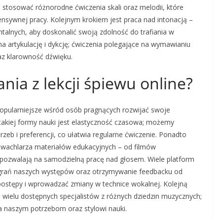
 stosować różnorodne ćwiczenia skali oraz melodii, które
sywnej pracy. Kolejnym krokiem jest praca nad intonacją –
ntalnych, aby doskonalić swoją zdolność do trafiania w
 artykulację i dykcję; ćwiczenia polegające na wymawianiu
z klarowność dźwięku.
ania z lekcji śpiewu online?
z popularniejsze wśród osób pragnących rozwijać swoje
 takiej formy nauki jest elastyczność czasowa; możemy
b i preferencji, co ułatwia regularne ćwiczenie. Ponadto
o wachlarza materiałów edukacyjnych – od filmów
e pozwalają na samodzielną pracę nad głosem. Wiele platform
agrań naszych występów oraz otrzymywanie feedbacku od
postępy i wprowadzać zmiany w technice wokalnej. Kolejną
 wielu dostępnych specjalistów z różnych dziedzin muzycznych;
a naszym potrzebom oraz stylowi nauki.