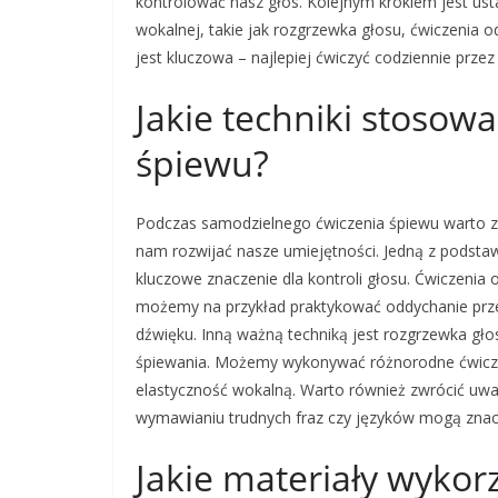
kontrolować nasz głos. Kolejnym krokiem jest usta
wokalnej, takie jak rozgrzewka głosu, ćwiczenia o
jest kluczowa – najlepiej ćwiczyć codziennie prze
Jakie techniki stosow
śpiewu?
Podczas samodzielnego ćwiczenia śpiewu warto z
nam rozwijać nasze umiejętności. Jedną z podsta
kluczowe znaczenie dla kontroli głosu. Ćwiczenia
możemy na przykład praktykować oddychanie prze
dźwięku. Inną ważną techniką jest rozgrzewka gł
śpiewania. Możemy wykonywać różnorodne ćwiczenia
elastyczność wokalną. Warto również zwrócić uwag
wymawianiu trudnych fraz czy języków mogą zna
Jakie materiały wykor