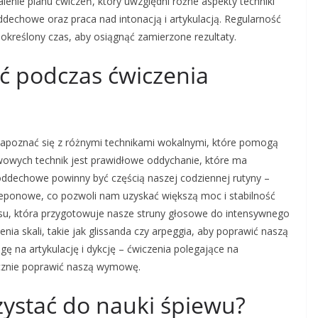
lenie planu ćwiczeń, który uwzględni różne aspekty techniki
ddechowe oraz praca nad intonacją i artykulacją. Regularność
z określony czas, aby osiągnąć zamierzone rezultaty.
ać podczas ćwiczenia
apoznać się z różnymi technikami wokalnymi, które pomogą
wowych technik jest prawidłowe oddychanie, które ma
 oddechowe powinny być częścią naszej codziennej rutyny –
ponowe, co pozwoli nam uzyskać większą moc i stabilność
osu, która przygotowuje nasze struny głosowe do intensywnego
 skali, takie jak glissanda czy arpeggia, aby poprawić naszą
ę na artykulację i dykcję – ćwiczenia polegające na
cznie poprawić naszą wymowę.
zystać do nauki śpiewu?