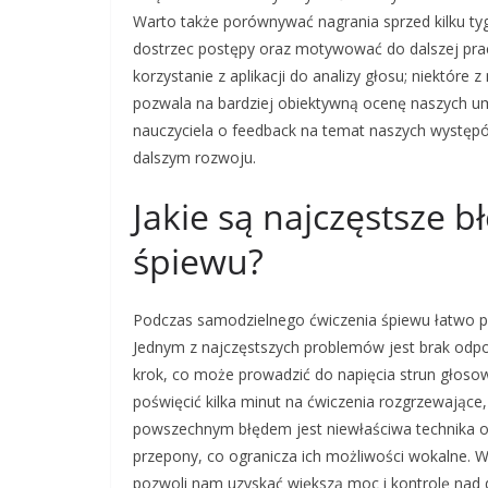
Warto także porównywać nagrania sprzed kilku t
dostrzec postępy oraz motywować do dalszej pr
korzystanie z aplikacji do analizy głosu; niektóre 
pozwala na bardziej obiektywną ocenę naszych um
nauczyciela o feedback na temat naszych występ
dalszym rozwoju.
Jakie są najczęstsze 
śpiewu?
Podczas samodzielnego ćwiczenia śpiewu łatwo 
Jednym z najczęstszych problemów jest brak odpo
krok, co może prowadzić do napięcia strun głoso
poświęcić kilka minut na ćwiczenia rozgrzewające
powszechnym błędem jest niewłaściwa technika od
przepony, co ogranicza ich możliwości wokalne. 
pozwoli nam uzyskać większą moc i kontrolę nad