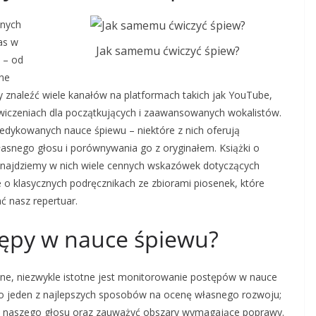
żnych
as w
Jak samemu ćwiczyć śpiew?
 – od
one
 znaleźć wiele kanałów na platformach takich jak YouTube,
ćwiczeniach dla początkujących i zaawansowanych wokalistów.
dedykowanych nauce śpiewu – niektóre z nich oferują
łasnego głosu i porównywania go z oryginałem. Książki o
najdziemy w nich wiele cennych wskazówek dotyczących
e o klasycznych podręcznikach ze zbiorami piosenek, które
ć nasz repertuar.
tępy w nauce śpiewu?
lne, niezwykle istotne jest monitorowanie postępów w nauce
o jeden z najlepszych sposobów na ocenę własnego rozwoju;
u naszego głosu oraz zauważyć obszary wymagające poprawy.