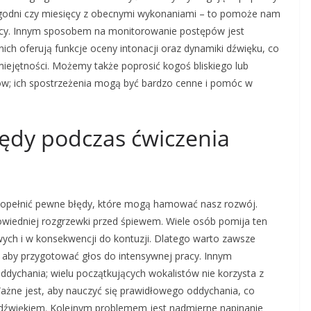
ygodni czy miesięcy z obecnymi wykonaniami – to pomoże nam
acy. Innym sposobem na monitorowanie postępów jest
z nich oferują funkcje oceny intonacji oraz dynamiki dźwięku, co
iejętności. Możemy także poprosić kogoś bliskiego lub
ów; ich spostrzeżenia mogą być bardzo cenne i pomóc w
błędy podczas ćwiczenia
popełnić pewne błędy, które mogą hamować nasz rozwój.
wiedniej rozgrzewki przed śpiewem. Wiele osób pomija ten
wych i w konsekwencji do kontuzji. Dlatego warto zawsze
, aby przygotować głos do intensywnej pracy. Innym
dychania; wielu początkujących wokalistów nie korzysta z
Ważne jest, aby nauczyć się prawidłowego oddychania, co
 dźwiękiem. Kolejnym problemem jest nadmierne napinanie