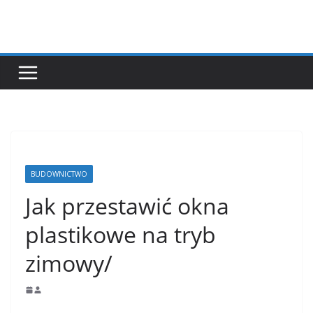
Przejdź
do
treści
BUDOWNICTWO
Jak przestawić okna
plastikowe na tryb
zimowy/