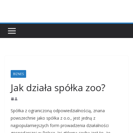
Przejdź
do
treści
BIZNES
Jak działa spółka zoo?
Spółka z ograniczoną odpowiedzialnością, znana
powszechnie jako spółka z o.o., jest jedną z
najpopularniejszych form prowadzenia działalności
gospodarczej w Polsce. Jej główną cechą jest to, że