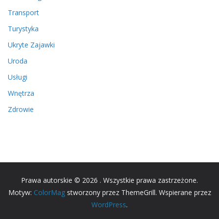
Transport
Turystyka
Ukryte Zajawki
Uroda
Usługi
Wnętrza
Zdrowie
Prawa autorskie © 2026
. Wszystkie prawa zastrzeżone.
Motyw:
ColorMag
stworzony przez ThemeGrill. Wspierane przez
WordPress
.