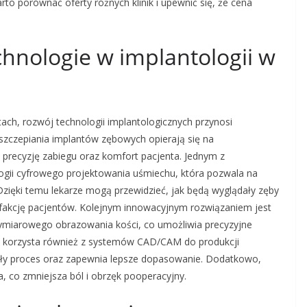
to porównać oferty różnych klinik i upewnić się, że cena
chnologie w implantologii w
ch, rozwój technologii implantologicznych przynosi
zczepiania implantów zębowych opierają się na
precyzję zabiegu oraz komfort pacjenta. Jednym z
ogii cyfrowego projektowania uśmiechu, która pozwala na
zięki temu lekarze mogą przewidzieć, jak będą wyglądały zęby
ysfakcję pacjentów. Kolejnym innowacyjnym rozwiązaniem jest
ymiarowego obrazowania kości, co umożliwia precyzyjne
ik korzysta również z systemów CAD/CAM do produkcji
ały proces oraz zapewnia lepsze dopasowanie. Dodatkowo,
ra, co zmniejsza ból i obrzęk pooperacyjny.