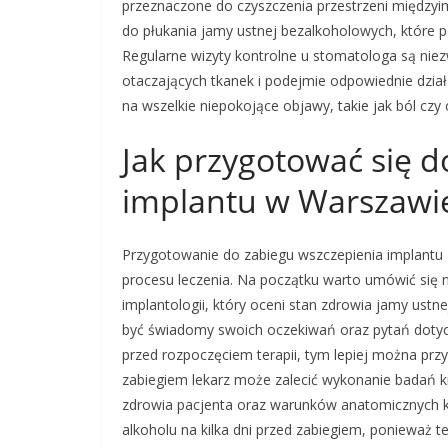
przeznaczone do czyszczenia przestrzeni międz
do płukania jamy ustnej bezalkoholowych, które 
Regularne wizyty kontrolne u stomatologa są niezw
otaczających tkanek i podejmie odpowiednie dział
na wszelkie niepokojące objawy, takie jak ból czy
Jak przygotować się d
implantu w Warszawi
Przygotowanie do zabiegu wszczepienia implant
procesu leczenia. Na początku warto umówić się 
implantologii, który oceni stan zdrowia jamy ustn
być świadomy swoich oczekiwań oraz pytań dotycz
przed rozpoczęciem terapii, tym lepiej można prz
zabiegiem lekarz może zalecić wykonanie badań k
zdrowia pacjenta oraz warunków anatomicznych koś
alkoholu na kilka dni przed zabiegiem, ponieważ 