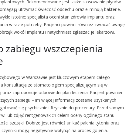
yimplantowych. Rekomendowane jest także stosowanie płynów
pomagają utrzymać świeżość oddechu oraz eliminują bakterie.
ykle istotne; specjalista oceni stan zdrowia implantu oraz
ania w razie potrzeby. Pacjenci powinni również zwracać uwagę
 obrzęk wokół implantu i natychmiast zgłaszać je lekarzowi.
o zabiegu wszczepienia
e
u zębowego w Warszawie jest kluczowym etapem całego
na konsultację ze stomatologiem specjalizującym się w
ej oraz zaproponuje odpowiedni plan leczenia. Pacjent powinien
ących zabiegu – im więcej informacji zostanie uzyskanych
ygotować się psychicznie i fizycznie do procedury. Przed samym
rwi lub zdjęć rentgenowskich celem oceny ogólnego stanu
ci szczęki. Dobrze jest również unikać palenia tytoniu oraz
te czynniki mogą negatywnie wpłynąć na proces gojenia.