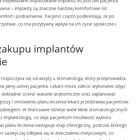
a indywidualne dopasowanie implantu do potrzeb pacjenta.
nia – implanty są znacznie bardziej komfortowe niż
ort i podrażnienia. Pacjenci często podkreślają, że po
zystwie, co ma pozytywny wpływ na ich życie społeczne i
 zakupu implantów
ie
ozpoczyna się od wizyty u stomatologa, który przeprowadza
a jamy ustnej pacjenta. Lekarz może zalecić wykonanie zdjęć
y dokładnie ocenić warunki anatomiczne oraz zaplanować
gnozy i omówieniu planu leczenia lekarz przedstawia pacjentowi
zabiegiem. W Warszawie istnieje wiele klinik stomatologicznych
 z implantologią, co daje pacjentom możliwość wyboru
iu planu leczenia następuje etap chirurgiczny, podczas którego
ten zazwyczaj odbywa się w znieczuleniu miejscowym, co