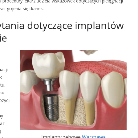
 procedury lekarz udziela wskazówek dotyczących pielęgnacji
s gojenia się tkanek.
pytania dotyczące implantów
ie
acji.
k
tu.
lku
ozycji
ny
raz
ą
Implanty zębowe
Warszawa