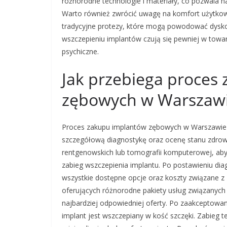
różnorodne technologie i materiały, co pozwala n
Warto również zwrócić uwagę na komfort użytkowa
tradycyjne protezy, które mogą powodować dyskomf
wszczepieniu implantów czują się pewniej w towar
psychiczne.
Jak przebiega proces
zębowych w Warszaw
Proces zakupu implantów zębowych w Warszawie r
szczegółową diagnostykę oraz ocenę stanu zdrowi
rentgenowskich lub tomografii komputerowej, ab
zabieg wszczepienia implantu. Po postawieniu dia
wszystkie dostępne opcje oraz koszty związane z 
oferujących różnorodne pakiety usług związanych
najbardziej odpowiedniej oferty. Po zaakceptowan
implant jest wszczepiany w kość szczęki. Zabieg 