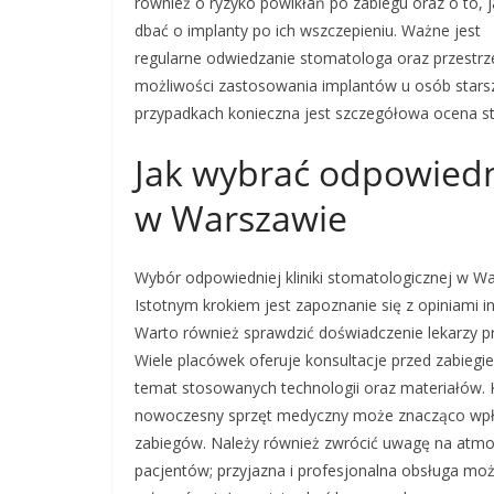
również o ryzyko powikłań po zabiegu oraz o to, j
dbać o implanty po ich wszczepieniu. Ważne jest
regularne odwiedzanie stomatologa oraz przestrze
możliwości zastosowania implantów u osób starszy
przypadkach konieczna jest szczegółowa ocena sta
Jak wybrać odpowiedn
w Warszawie
Wybór odpowiedniej kliniki stomatologicznej w Wa
Istotnym krokiem jest zapoznanie się z opiniami
Warto również sprawdzić doświadczenie lekarzy pr
Wiele placówek oferuje konsultacje przed zabiegi
temat stosowanych technologii oraz materiałów. 
nowoczesny sprzęt medyczny może znacząco wpł
zabiegów. Należy również zwrócić uwagę na atmos
pacjentów; przyjazna i profesjonalna obsługa mo