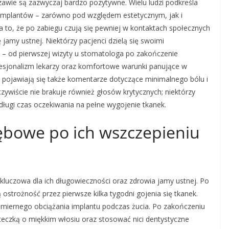
wie są zazwyczaj bardzo pozytywne. Wielu ludzi podkreśla
 implantów – zarówno pod względem estetycznym, jak i
 to, że po zabiegu czują się pewniej w kontaktach społecznych
jamy ustnej. Niektórzy pacjenci dzielą się swoimi
 – od pierwszej wizyty u stomatologa po zakończenie
rofesjonalizm lekarzy oraz komfortowe warunki panujące w
 pojawiają się także komentarze dotyczące minimalnego bólu i
ywiście nie brakuje również głosów krytycznych; niektórzy
długi czas oczekiwania na pełne wygojenie tkanek.
zębowe po ich wszczepieniu
kluczowa dla ich długowieczności oraz zdrowia jamy ustnej. Po
 ostrożność przez pierwsze kilka tygodni gojenia się tkanek.
miernego obciążania implantu podczas żucia. Po zakończeniu
teczką o miękkim włosiu oraz stosować nici dentystyczne