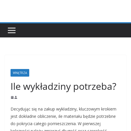
Przejdź
do
treści
WNĘTRZA
Ile wykładziny potrzeba?
Decydując się na zakup wykładziny, kluczowym krokiem
jest dokładne obliczenie, ile materiału będzie potrzebne
do pokrycia całego pomieszczenia. W pierwszej
kolejności należy zmierzyć długość oraz szerokość