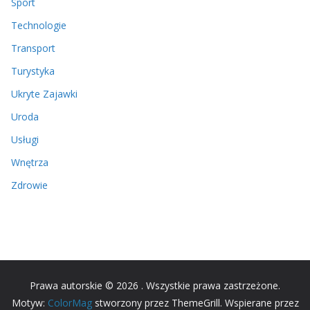
Sport
Technologie
Transport
Turystyka
Ukryte Zajawki
Uroda
Usługi
Wnętrza
Zdrowie
Prawa autorskie © 2026
. Wszystkie prawa zastrzeżone.
Motyw:
ColorMag
stworzony przez ThemeGrill. Wspierane przez