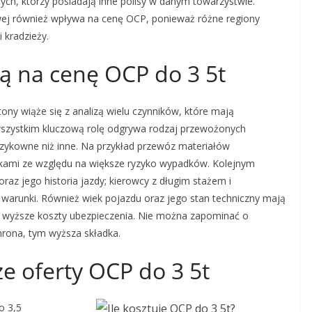
 tych, którzy posiadają inne polisy w danym towarzystwie.
owej również wpływa na cenę OCP, ponieważ różne regiony
 kradzieży.
ją na cenę OCP do 3 5t
ny wiąże się z analizą wielu czynników, które mają
wszystkim kluczową rolę odgrywa rodzaj przewożonych
yzykowne niż inne. Na przykład przewóz materiałów
kami ze względu na większe ryzyko wypadków. Kolejnym
raz jego historia jazdy; kierowcy z długim stażem i
 warunki. Również wiek pojazdu oraz jego stan techniczny mają
wyższe koszty ubezpieczenia. Nie można zapominać o
hrona, tym wyższa składka.
ze oferty OCP do 3 5t
o 3,5