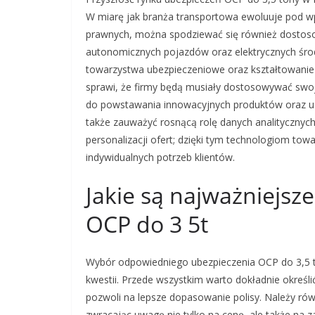
W miarę jak branża transportowa ewoluuje pod w
prawnych, można spodziewać się również dostoso
autonomicznych pojazdów oraz elektrycznych śro
towarzystwa ubezpieczeniowe oraz kształtowanie 
sprawi, że firmy będą musiały dostosowywać swoje
do powstawania innowacyjnych produktów oraz u
także zauważyć rosnącą rolę danych analitycznych 
personalizacji ofert; dzięki tym technologiom t
indywidualnych potrzeb klientów.
Jakie są najważniejsz
OCP do 3 5t
Wybór odpowiedniego ubezpieczenia OCP do 3,5 t
kwestii. Przede wszystkim warto dokładnie określ
pozwoli na lepsze dopasowanie polisy. Należy ró
zwracając uwagę nie tylko na cenę, ale także na