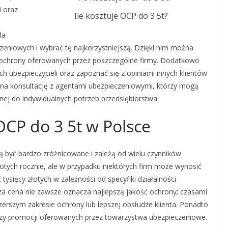
i oraz
Ile kosztuje OCP do 3 5t?
la
zeniowych i wybrać tę najkorzystniejszą. Dzięki nim można
 ochrony oferowanych przez poszczególne firmy. Dodatkowo
h ubezpieczycieli oraz zapoznać się z opiniami innych klientów
e na konsultację z agentami ubezpieczeniowymi, którzy mogą
ej do indywidualnych potrzeb przedsiębiorstwa.
OCP do 3 5t w Polsce
być bardzo zróżnicowane i zależą od wielu czynników.
złotych rocznie, ale w przypadku niektórych firm może wynosić
 tysięcy złotych w zależności od specyfiki działalności
za cena nie zawsze oznacza najlepszą jakość ochrony; czasami
szerszym zakresie ochrony lub lepszej obsłudze klienta. Ponadto
czy promocji oferowanych przez towarzystwa ubezpieczeniowe.