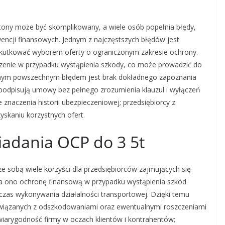
ony może być skomplikowany, a wiele osób popełnia błędy,
ncji finansowych. Jednym z najczęstszych błędów jest
e skutkować wyborem oferty o ograniczonym zakresie ochrony.
zenie w przypadku wystąpienia szkody, co może prowadzić do
 Innym powszechnym błędem jest brak dokładnego zapoznania
 podpisują umowy bez pełnego zrozumienia klauzul i wyłączeń
 znaczenia historii ubezpieczeniowej; przedsiębiorcy z
skaniu korzystnych ofert.
siadania OCP do 3 5t
ze sobą wiele korzyści dla przedsiębiorców zajmujących się
a ono ochronę finansową w przypadku wystąpienia szkód
zas wykonywania działalności transportowej. Dzięki temu
wiązanych z odszkodowaniami oraz ewentualnymi roszczeniami
iarygodność firmy w oczach klientów i kontrahentów;