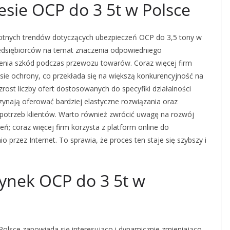
resie OCP do 3 5t w Polsce
totnych trendów dotyczących ubezpieczeń OCP do 3,5 tony w
edsiębiorców na temat znaczenia odpowiedniego
enia szkód podczas przewozu towarów. Coraz więcej firm
esie ochrony, co przekłada się na większą konkurencyjność na
ost liczby ofert dostosowanych do specyfiki działalności
ynają oferować bardziej elastyczne rozwiązania oraz
potrzeb klientów. Warto również zwrócić uwagę na rozwój
zeń; coraz więcej firm korzysta z platform online do
 przez Internet. To sprawia, że proces ten staje się szybszy i
rynek OCP do 3 5t w
olsce zapowiada się interesująco i dynamicznie zmieniająco.