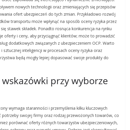
pływem nowych technologii oraz zmieniających się przepisów
wania ofert ubezpieczeń do tych zmian. Przykładowo rozwój
dków transportu może wpłynąć na sposób oceny ryzyka przez
się stawek składek. Ponadto rosnąca konkurencja na rynku
 oferty i ceny, aby przyciągnąć klientów; może to prowadzić
sług dodatkowych związanych z ubezpieczeniem OCP. Warto
i sztucznej inteligencji w procesach oceny ryzyka oraz
owarzystwa będą mogły lepiej dopasować swoje produkty do
e wskazówki przy wyborze
ony wymaga staranności i przemyślenia kilku kluczowych
ić potrzeby swojej firmy oraz rodzaj przewożonych towarów, co
wnież porównać oferty różnych towarzystw ubezpieczeniowych,
 zakres ochrony oraz warunki umowy. Dobrze jest skonsultować