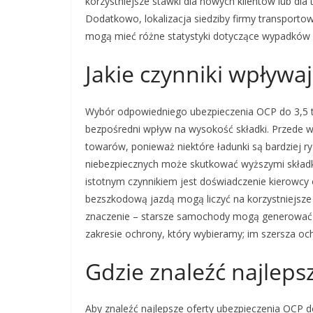
korzystniejsze stawki dla nowych klientów lub dla
Dodatkowo, lokalizacja siedziby firmy transport
mogą mieć różne statystyki dotyczące wypadków i
Jakie czynniki wpływa
Wybór odpowiedniego ubezpieczenia OCP do 3,5 to
bezpośredni wpływ na wysokość składki. Przede 
towarów, ponieważ niektóre ładunki są bardziej r
niebezpiecznych może skutkować wyższymi skład
istotnym czynnikiem jest doświadczenie kierowcy o
bezszkodową jazdą mogą liczyć na korzystniejsze
znaczenie – starsze samochody mogą generować 
zakresie ochrony, który wybieramy; im szersza oc
Gdzie znaleźć najleps
Aby znaleźć najlepsze oferty ubezpieczenia OCP d