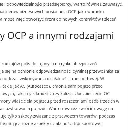
mie i odpowiedzialności przedsiębiorcy. Warto również zauważyć,
partnerów biznesowych posiadania OCP jako warunku
ia może więc otworzyć drzwi do nowych kontraktów i zleceń.
zy OCP a innymi rodzajami
h rodzajów polis dostępnych na rynku ubezpieczeń
e się na ochronie odpowiedzialności cywilnej przewoźnika za
u podczas wykonywania działalności transportowej. W
, takie jak AC (Autocasco), chronią sam pojazd przed
owych, takich jak kradzież czy kolizja. Ubezpieczenie OC
rony właściciela pojazdu przed roszczeniami osób trzecich w
as użytkowania pojazdu. Warto również zwrócić uwagę na
muje tylko szkody związane z przewozem towarów, podczas
bejmującą różne aspekty działalności transportowej.