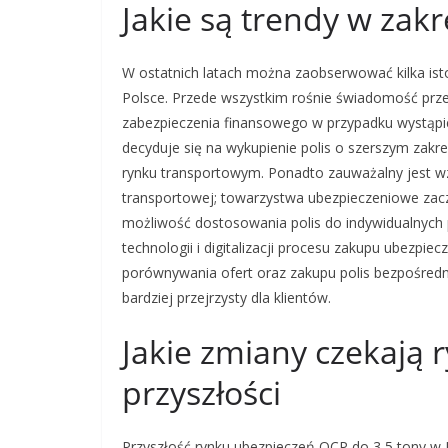
Jakie są trendy w zak
W ostatnich latach można zaobserwować kilka is
Polsce. Przede wszystkim rośnie świadomość prz
zabezpieczenia finansowego w przypadku wystąpi
decyduje się na wykupienie polis o szerszym zakr
rynku transportowym. Ponadto zauważalny jest wzr
transportowej; towarzystwa ubezpieczeniowe zacz
możliwość dostosowania polis do indywidualnych 
technologii i digitalizacji procesu zakupu ubezpiec
porównywania ofert oraz zakupu polis bezpośrednio
bardziej przejrzysty dla klientów.
Jakie zmiany czekają 
przyszłości
Przyszłość rynku ubezpieczeń OCP do 3,5 tony w P