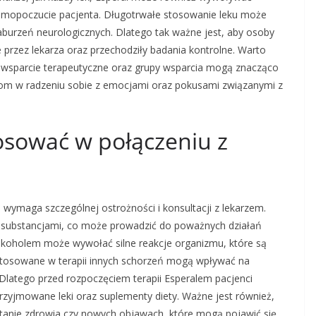
amopoczucie pacjenta. Długotrwałe stosowanie leku może
burzeń neurologicznych. Dlatego tak ważne jest, aby osoby
 przez lekarza oraz przechodziły badania kontrolne. Warto
 wsparcie terapeutyczne oraz grupy wsparcia mogą znacząco
tom w radzeniu sobie z emocjami oraz pokusami związanymi z
osować w połączeniu z
 wymaga szczególnej ostrożności i konsultacji z lekarzem.
a substancjami, co może prowadzić do poważnych działań
alkoholem może wywołać silne reakcje organizmu, które są
i stosowane w terapii innych schorzeń mogą wpływać na
. Dlatego przed rozpoczęciem terapii Esperalem pacjenci
rzyjmowane leki oraz suplementy diety. Ważne jest również,
tanie zdrowia czy nowych objawach, które mogą pojawić się