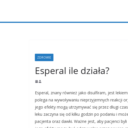
Przejdź
do
treści
ZDROWIE
Esperal ile działa?
Esperal, znany również jako disulfiram, jest lekie
polega na wywoływaniu nieprzyjemnych reakcji or
jego efekty mogą utrzymywać się przez długi czas,
leku zaczyna się od kilku godzin po podaniu i moż
pacjenta oraz dawki. Ważne jest, aby pacjenci byl