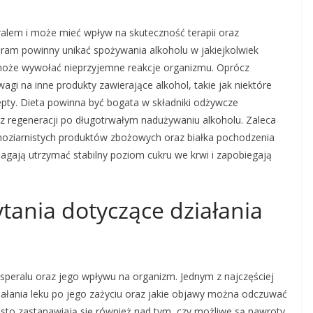
ralem i może mieć wpływ na skuteczność terapii oraz
iram powinny unikać spożywania alkoholu w jakiejkolwiek
 może wywołać nieprzyjemne reakcje organizmu. Oprócz
agi na inne produkty zawierające alkohol, takie jak niektóre
epty. Dieta powinna być bogata w składniki odżywcze
az regeneracji po długotrwałym nadużywaniu alkoholu. Zaleca
łnoziarnistych produktów zbożowych oraz białka pochodzenia
magają utrzymać stabilny poziom cukru we krwi i zapobiegają
ytania dotyczące działania
speralu oraz jego wpływu na organizm. Jednym z najczęściej
ziałania leku po jego zażyciu oraz jakie objawy można odczuwać
zęsto zastanawiają się również nad tym, czy możliwe są nawroty