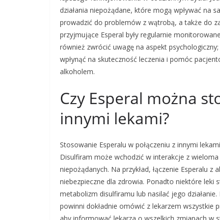
działania niepożądane, które mogą wpływać na s
prowadzić do problemów z wątrobą, a także do za
przyjmujące Esperal były regularnie monitorowane
również zwrócić uwagę na aspekt psychologiczny;
wpłynąć na skuteczność leczenia i pomóc pacjen
alkoholem.
Czy Esperal można st
innymi lekami?
Stosowanie Esperalu w połączeniu z innymi lekami
Disulfiram może wchodzić w interakcje z wielom
niepożądanych. Na przykład, łączenie Esperalu z 
niebezpieczne dla zdrowia. Ponadto niektóre lek
metabolizm disulfiramu lub nasilać jego działanie
powinni dokładnie omówić z lekarzem wszystkie p
aby informować lekarza o wszelkich zmianach w s