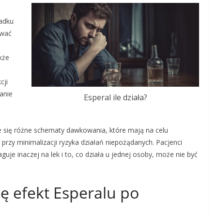
padku
ywać
kże
cji
anie
Esperal ile działa?
je się różne schematy dawkowania, które mają na celu
przy minimalizacji ryzyka działań niepożądanych. Pacjenci
uje inaczej na lek i to, co działa u jednej osoby, może nie być
ię efekt Esperalu po