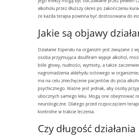
jego efekty mogą być odczuwalne przez pewien cz
alkoholu przez dłuższy okres po zakończeniu kurac
że każda terapia powinna być dostosowana do ind
Jakie są objawy dział
Działanie Esperalu na organizm jest związane z 
osoba przyjmująca disulfiram wypije alkohol, mo
bóle głowy, nudności, wymioty, a także zaczerwie
nagromadzenia aldehydu octowego w organizmie, 
ma na celu zniechęcenie pacjentów do picia alkoh
psychicznego. Ważne jest jednak, aby osoby przy
ubocznych samego leku. Mogą one obejmować reak
neurologiczne. Dlatego przed rozpoczęciem terapii
kontrolne w trakcie leczenia.
Czy długość działania