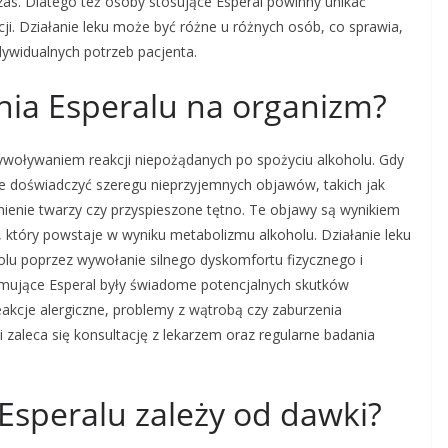
as. Dlatego też osoby stosujące Esperal powinny unikać
ji. Działanie leku może być różne u różnych osób, co sprawia,
ywidualnych potrzeb pacjenta.
ania Esperalu na organizm?
wywoływaniem reakcji niepożądanych po spożyciu alkoholu. Gdy
że doświadczyć szeregu nieprzyjemnych objawów, takich jak
nienie twarzy czy przyspieszone tętno. Te objawy są wynikiem
który powstaje w wyniku metabolizmu alkoholu. Działanie leku
olu poprzez wywołanie silnego dyskomfortu fizycznego i
jmujące Esperal były świadome potencjalnych skutków
cje alergiczne, problemy z wątrobą czy zaburzenia
 zaleca się konsultację z lekarzem oraz regularne badania
 Esperalu zależy od dawki?