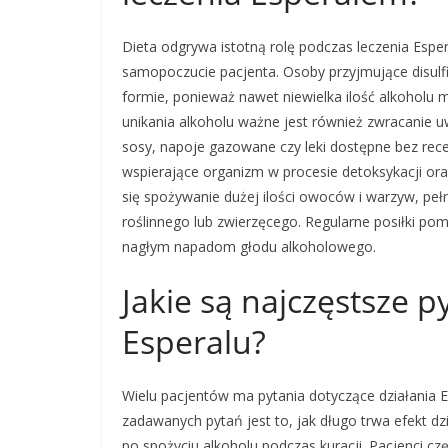
Dieta odgrywa istotną rolę podczas leczenia Espe
samopoczucie pacjenta. Osoby przyjmujące disulf
formie, ponieważ nawet niewielka ilość alkoholu
unikania alkoholu ważne jest również zwracanie uw
sosy, napoje gazowane czy leki dostępne bez rec
wspierające organizm w procesie detoksykacji or
się spożywanie dużej ilości owoców i warzyw, pe
roślinnego lub zwierzęcego. Regularne posiłki po
nagłym napadom głodu alkoholowego.
Jakie są najczęstsze p
Esperalu?
Wielu pacjentów ma pytania dotyczące działania E
zadawanych pytań jest to, jak długo trwa efekt d
po spożyciu alkoholu podczas kuracji. Pacjenci c