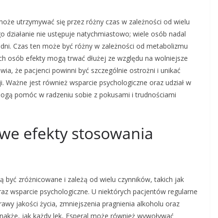
 może utrzymywać się przez różny czas w zależności od wielu
o działanie nie ustępuje natychmiastowo; wiele osób nadal
odni. Czas ten może być różny w zależności od metabolizmu
ch osób efekty mogą trwać dłużej ze względu na wolniejsze
ia, że pacjenci powinni być szczególnie ostrożni i unikać
ji. Ważne jest również wsparcie psychologiczne oraz udział w
mogą pomóc w radzeniu sobie z pokusami i trudnościami
owe efekty stosowania
być zróżnicowane i zależą od wielu czynników, takich jak
oraz wsparcie psychologiczne. U niektórych pacjentów regularne
awy jakości życia, zmniejszenia pragnienia alkoholu oraz
nakże, jak każdy lek, Esperal może również wywoływać