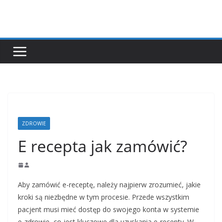
Przejdź
do
treści
ZDROWIE
E recepta jak zamówić?
Aby zamówić e-receptę, należy najpierw zrozumieć, jakie
kroki są niezbędne w tym procesie. Przede wszystkim
pacjent musi mieć dostęp do swojego konta w systemie
e-zdrowie, co jest kluczowe dla uzyskania e-recepty. W