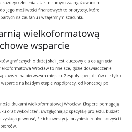
o każdego zlecenia z takim samym zaangażowaniem.
do jego możliwości finansowych to priorytety, które
opartych na zaufaniu i wzajemnym szacunku.
arnią wielkoformatową
achowe wsparcie
tów graficznych o dużej skali jest kluczowy dla osiągnięcia
ielkoformatowa Wrocław to miejsce, gdzie doświadczenie
 są zawsze na pierwszym miejscu. Zespoły specjalistów nie tylko
 wsparcie na każdym etapie współpracy, od koncepcji po
alności drukarni wielkoformatowej Wrocław. Eksperci pomagają
uku oraz wykończeń, uwzględniając specyfikę projektu, budżet
i zyskują pewność, że ich inwestycja przyniesie realne korzyści i
dbiorców.