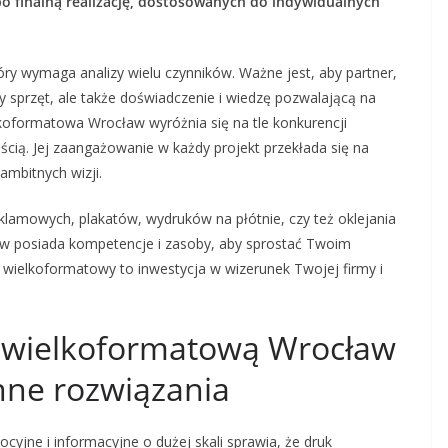
po finalną realizację, dostosowanych do indywidualnych
óry wymaga analizy wielu czynników. Ważne jest, aby partner,
y sprzęt, ale także doświadczenie i wiedzę pozwalającą na
lkoformatowa Wrocław wyróżnia się na tle konkurencji
ścią. Jej zaangażowanie w każdy projekt przekłada się na
 ambitnych wizji.
klamowych, plakatów, wydruków na płótnie, czy też oklejania
 posiada kompetencje i zasoby, aby sprostać Twoim
 wielkoformatowy to inwestycja w wizerunek Twojej firmy i
ę wielkoformatową Wrocław
nne rozwiązania
jne i informacyjne o dużej skali sprawia, że druk