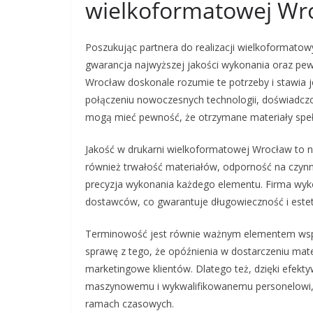
wielkoformatowej Wr
Poszukując partnera do realizacji wielkoformatow
gwarancja najwyższej jakości wykonania oraz pe
Wrocław doskonale rozumie te potrzeby i stawia j
połączeniu nowoczesnych technologii, doświadczon
mogą mieć pewność, że otrzymane materiały spełn
Jakość w drukarni wielkoformatowej Wrocław to ni
również trwałość materiałów, odporność na czynni
precyzja wykonania każdego elementu. Firma wy
dostawców, co gwarantuje długowieczność i estet
Terminowość jest równie ważnym elementem wspó
sprawę z tego, że opóźnienia w dostarczeniu ma
marketingowe klientów. Dlatego też, dzięki efe
maszynowemu i wykwalifikowanemu personelowi, fi
ramach czasowych.