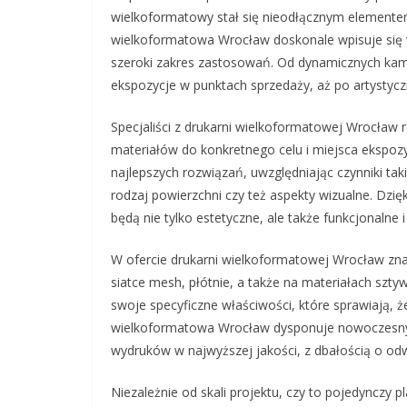
wielkoformatowy stał się nieodłącznym elementem
wielkoformatowa Wrocław doskonale wpisuje się w
szeroki zakres zastosowań. Od dynamicznych kamp
ekspozycje w punktach sprzedaży, aż po artystycz
Specjaliści z drukarni wielkoformatowej Wrocław 
materiałów do konkretnego celu i miejsca ekspoz
najlepszych rozwiązań, uwzględniając czynniki ta
rodzaj powierzchni czy też aspekty wizualne. Dzi
będą nie tylko estetyczne, ale także funkcjonalne 
W ofercie drukarni wielkoformatowej Wrocław znaj
siatce mesh, płótnie, a także na materiałach szty
swoje specyficzne właściwości, które sprawiają, 
wielkoformatowa Wrocław dysponuje nowoczesny
wydruków w najwyższej jakości, z dbałością o odw
Niezależnie od skali projektu, czy to pojedynczy 