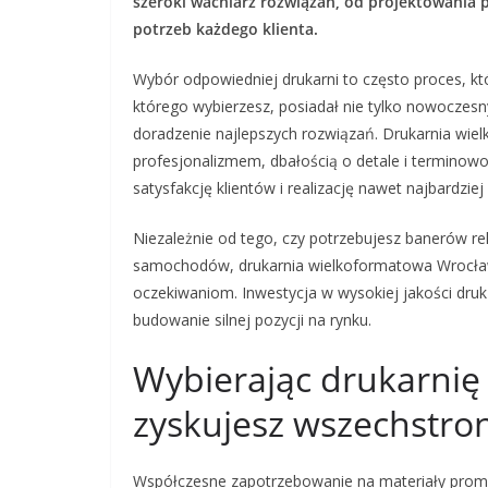
szeroki wachlarz rozwiązań, od projektowania 
potrzeb każdego klienta.
Wybór odpowiedniej drukarni to często proces, kt
którego wybierzesz, posiadał nie tylko nowoczesn
doradzenie najlepszych rozwiązań. Drukarnia wie
profesjonalizmem, dbałością o detale i terminowo
satysfakcję klientów i realizację nawet najbardziej
Niezależnie od tego, czy potrzebujesz banerów re
samochodów, drukarnia wielkoformatowa Wrocław
oczekiwaniom. Inwestycja w wysokiej jakości druk
budowanie silnej pozycji na rynku.
Wybierając drukarni
zyskujesz wszechstro
Współczesne zapotrzebowanie na materiały promocy