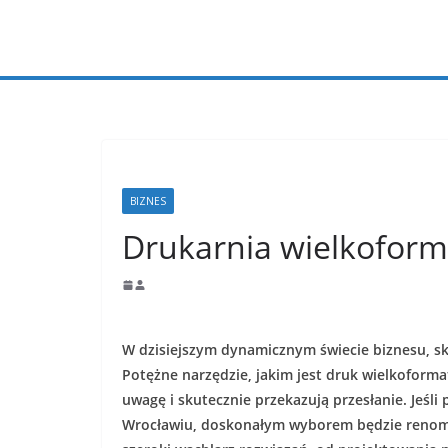
Przejdź
do
treści
BIZNES
Drukarnia wielkofor
W dzisiejszym dynamicznym świecie biznesu, s
Potężne narzędzie, jakim jest druk wielkoform
uwagę i skutecznie przekazują przesłanie. Jeśl
Wrocławiu, doskonałym wyborem będzie renom