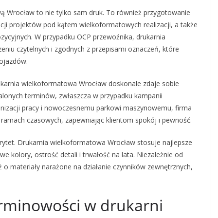
ą Wrocław to nie tylko sam druk. To również przygotowanie
cji projektów pod kątem wielkoformatowych realizacji, a także
cyjnych. W przypadku OCP przewoźnika, drukarnia
u czytelnych i zgodnych z przepisami oznaczeń, które
pojazdów.
karnia wielkoformatowa Wrocław doskonale zdaje sobie
stalonych terminów, zwłaszcza w przypadku kampanii
anizacji pracy i nowoczesnemu parkowi maszynowemu, firma
h ramach czasowych, zapewniając klientom spokój i pewność.
rytet. Drukarnia wielkoformatowa Wrocław stosuje najlepsze
e kolory, ostrość detali i trwałość na lata. Niezależnie od
ż o materiały narażone na działanie czynników zewnętrznych,
erminowości w drukarni