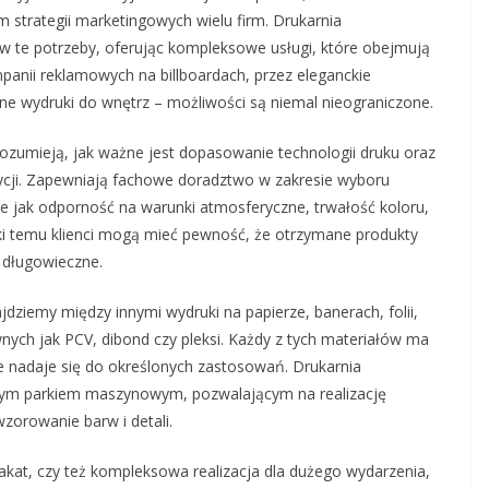
 strategii marketingowych wielu firm. Drukarnia
 te potrzeby, oferując kompleksowe usługi, które obejmują
anii reklamowych na billboardach, przez eleganckie
ne wydruki do wnętrz – możliwości są niemal nieograniczone.
rozumieją, jak ważne jest dopasowanie technologii druku oraz
ycji. Zapewniają fachowe doradztwo w zakresie wyboru
kie jak odporność na warunki atmosferyczne, trwałość koloru,
ęki temu klienci mogą mieć pewność, że otrzymane produkty
i długowieczne.
dziemy między innymi wydruki na papierze, banerach, folii,
wnych jak PCV, dibond czy pleksi. Każdy z tych materiałów ma
że nadaje się do określonych zastosowań. Drukarnia
m parkiem maszynowym, pozwalającym na realizację
zorowanie barw i detali.
plakat, czy też kompleksowa realizacja dla dużego wydarzenia,