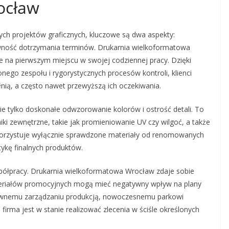
ocław
ych projektów graficznych, kluczowe są dwa aspekty:
wność dotrzymania terminów. Drukarnia wielkoformatowa
e na pierwszym miejscu w swojej codziennej pracy. Dzięki
ego zespołu i rygorystycznych procesów kontroli, klienci
ią, a często nawet przewyższą ich oczekiwania.
e tylko doskonałe odwzorowanie kolorów i ostrość detali. To
ki zewnętrzne, takie jak promieniowanie UV czy wilgoć, a także
korzystuje wyłącznie sprawdzone materiały od renomowanych
ykę finalnych produktów.
łpracy. Drukarnia wielkoformatowa Wrocław zdaje sobie
teriałów promocyjnych mogą mieć negatywny wpływ na plany
ktywnemu zarządzaniu produkcją, nowoczesnemu parkowi
rma jest w stanie realizować zlecenia w ściśle określonych