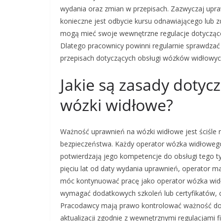
wydania oraz zmian w przepisach. Zazwyczaj upraw
konieczne jest odbycie kursu odnawiającego lub z
mogą mieć swoje wewnętrzne regulacje dotyczące 
Dlatego pracownicy powinni regularnie sprawdza
przepisach dotyczących obsługi wózków widłowyc
Jakie są zasady doty
wózki widłowe?
Ważność uprawnień na wózki widłowe jest ściśle 
bezpieczeństwa. Każdy operator wózka widłowego 
potwierdzają jego kompetencje do obsługi tego t
pięciu lat od daty wydania uprawnień, operator m
móc kontynuować pracę jako operator wózka wid
wymagać dodatkowych szkoleń lub certyfikatów,
Pracodawcy mają prawo kontrolować ważność d
aktualizacji zgodnie z wewnętrznymi regulacjami f