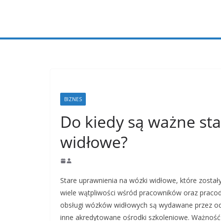
Przejdź
do
treści
BIZNES
Do kiedy są ważne st
widłowe?
Stare uprawnienia na wózki widłowe, które zost
wiele wątpliwości wśród pracowników oraz praco
obsługi wózków widłowych są wydawane przez odp
inne akredytowane ośrodki szkoleniowe. Ważność 