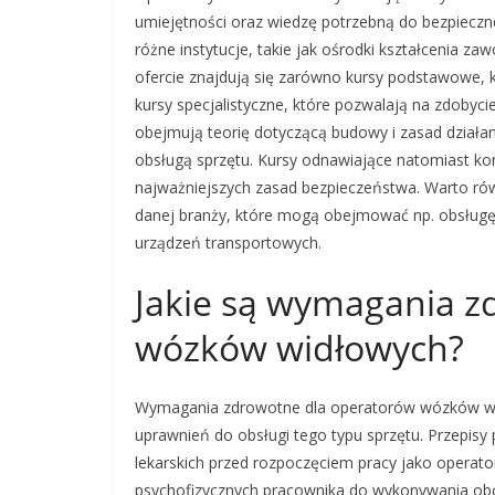
umiejętności oraz wiedzę potrzebną do bezpieczn
różne instytucje, takie jak ośrodki kształcenia 
ofercie znajdują się zarówno kursy podstawowe, k
kursy specjalistyczne, które pozwalają na zdobyc
obejmują teorię dotyczącą budowy i zasad działa
obsługą sprzętu. Kursy odnawiające natomiast kon
najważniejszych zasad bezpieczeństwa. Warto ró
danej branży, które mogą obejmować np. obsługę
urządzeń transportowych.
Jakie są wymagania z
wózków widłowych?
Wymagania zdrowotne dla operatorów wózków wi
uprawnień do obsługi tego typu sprzętu. Przepis
lekarskich przed rozpoczęciem pracy jako operat
psychofizycznych pracownika do wykonywania ob