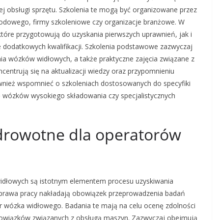
ej obsługi sprzętu. Szkolenia te mogą być organizowane przez
zawodowego, firmy szkoleniowe czy organizacje branżowe. W
tóre przygotowują do uzyskania pierwszych uprawnień, jak i
ie dodatkowych kwalifikacji. Szkolenia podstawowe zazwyczaj
nia wózków widłowych, a także praktyczne zajęcia związane z
centrują się na aktualizacji wiedzy oraz przypomnieniu
wnież wspomnieć o szkoleniach dostosowanych do specyfiki
 wózków wysokiego składowania czy specjalistycznych
drowotne dla operatorów
dłowych są istotnym elementem procesu uzyskiwania
y prawa pracy nakładają obowiązek przeprowadzenia badań
or wózka widłowego. Badania te mają na celu ocenę zdolności
owiązków związanych z obsługą maszyn. Zazwyczaj obejmują