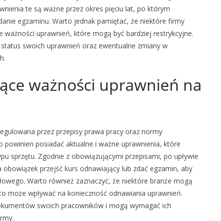
nienia te są ważne przez okres pięciu lat, po którym
danie egzaminu. Warto jednak pamiętać, że niektóre firmy
ważności uprawnień, które mogą być bardziej restrykcyjne.
ć status swoich uprawnień oraz ewentualne zmiany w
h.
czące ważności uprawnień na
regulowana przez przepisy prawa pracy oraz normy
powinien posiadać aktualne i ważne uprawnienia, które
ypu sprzętu. Zgodnie z obowiązującymi przepisami, po upływie
a obowiązek przejść kurs odnawiający lub zdać egzamin, aby
łowego. Warto również zaznaczyć, że niektóre branże mogą
 co może wpływać na konieczność odnawiania uprawnień.
okumentów swoich pracowników i mogą wymagać ich
irmy.