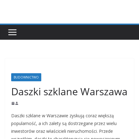
Przejdź
do
treści
BUDOWNICTWO
Daszki szklane Warszawa
Daszki szklane w Warszawie zyskują coraz większą
popularność, a ich zalety są dostrzegane przez wielu
inwestorów oraz właścicieli nieruchomości. Przede
wszystkim, daszki te charakteryzują się nowoczesnym