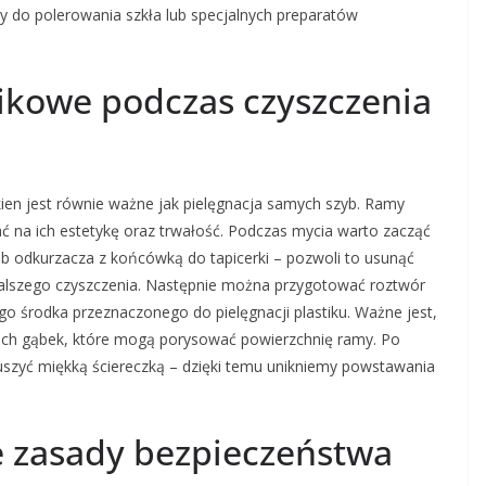
 do polerowania szkła lub specjalnych preparatów
tikowe podczas czyszczenia
ien jest równie ważne jak pielęgnacja samych szyb. Ramy
 na ich estetykę oraz trwałość. Podczas mycia warto zacząć
ub odkurzacza z końcówką do tapicerki – pozwoli to usunąć
dalszego czyszczenia. Następnie można przygotować roztwór
o środka przeznaczonego do pielęgnacji plastiku. Ważne jest,
kich gąbek, które mogą porysować powierzchnię ramy. Po
uszyć miękką ściereczką – dzięki temu unikniemy powstawania
ze zasady bezpieczeństwa