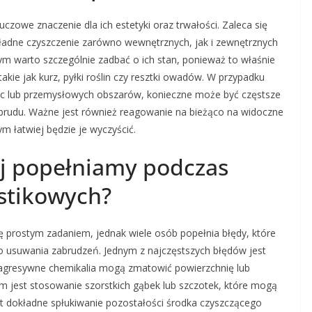
czowe znaczenie dla ich estetyki oraz trwałości. Zaleca się
ładne czyszczenie zarówno wewnętrznych, jak i zewnętrznych
ym warto szczególnie zadbać o ich stan, ponieważ to właśnie
akie jak kurz, pyłki roślin czy resztki owadów. W przypadku
ulic lub przemysłowych obszarów, konieczne może być częstsze
 brudu. Ważne jest również reagowanie na bieżąco na widoczne
m łatwiej będzie je wyczyścić.
iej popełniamy podczas
astikowych?
 prostym zadaniem, jednak wiele osób popełnia błędy, które
 usuwania zabrudzeń. Jednym z najczęstszych błędów jest
agresywne chemikalia mogą zmatowić powierzchnię lub
 jest stosowanie szorstkich gąbek lub szczotek, które mogą
yt dokładne spłukiwanie pozostałości środka czyszczącego