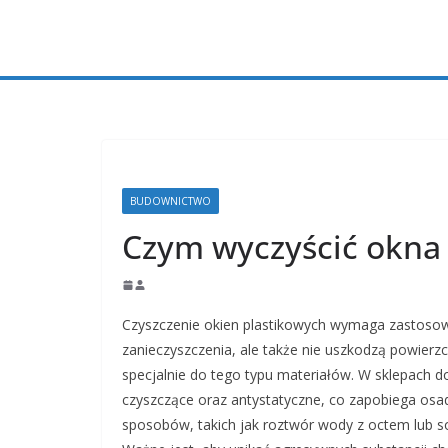
Przejdź
do
treści
BUDOWNICTWO
Czym wyczyścić okna 
Czyszczenie okien plastikowych wymaga zastosowa
zanieczyszczenia, ale także nie uszkodzą powierz
specjalnie do tego typu materiałów. W sklepach do
czyszczące oraz antystatyczne, co zapobiega osa
sposobów, takich jak roztwór wody z octem lub so