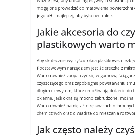
Ważne jest, aby unikać agresywnych substancji che
mogą one prowadzić do matowienia powierzchni o
jego pH – najlepiej, aby było neutralne.
Jakie akcesoria do cz
plastikowych warto m
Aby skutecznie wyczyścić okna plastikowe, niezbę
Podstawowym narzędziem jest ściereczka z mikrofib
Warto również zaopatrzyć się w gumową ściągac
czyszczącego oraz zapobiegnie powstawaniu smug
długim uchwytem, które umożliwiają dotarcie do t
okienne. Jeśli okna są mocno zabrudzone, można 
Warto również pamiętać o rękawicach ochronnych,
chemicznych oraz o wiadrze do mieszania roztwo
Jak często należy czy