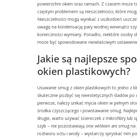
powierzchni okien oraz ramach. Z czasem może to
częstym problemem są nieszczelności, które mogą
Nieszczelności mogą wynikać z uszkodzeń uszczel
uwagę na kondensację pary wodnej wewnątrz szyb
konieczności wymiany. Ponadto, niektóre osoby sk
może być spowodowane niewłaściwym ustawieniem
Jakie są najlepsze s
okien plastikowych?
Usuwanie smug z okien plastikowych to jedno z kl
skutecznie pozbyć się nieestetycznych śladów po
pierwsze, należy unikać mycia okien w pełnym s
środka czyszczącego i powstawanie smug. Najlep
drugie, warto używać ściereczek z mikrofibry lub
szyb – nie pozostawiają one włókien ani smug na
roztworu octu i wody – wystarczy spryskać nim pow