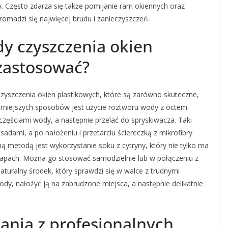
 Często zdarza się także pomijanie ram okiennych oraz
romadzi się najwięcej brudu i zanieczyszczeń.
dy czyszczenia okien
zastosować?
zyszczenia okien plastikowych, które są zarówno skuteczne,
larniejszych sposobów jest użycie roztworu wody z octem.
zęściami wody, a następnie przelać do spryskiwacza. Taki
adami, a po nałożeniu i przetarciu ściereczką z mikrofibry
ą metodą jest wykorzystanie soku z cytryny, który nie tylko ma
 zapach. Można go stosować samodzielnie lub w połączeniu z
uralny środek, który sprawdzi się w walce z trudnymi
dy, nałożyć ją na zabrudzone miejsca, a następnie delikatnie
stania z profesjonalnych