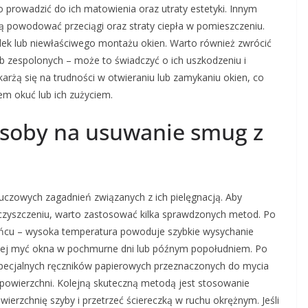
 prowadzić do ich matowienia oraz utraty estetyki. Innym
 powodować przeciągi oraz straty ciepła w pomieszczeniu.
ek lub niewłaściwego montażu okien. Warto również zwrócić
 zespolonych – może to świadczyć o ich uszkodzeniu i
arżą się na trudności w otwieraniu lub zamykaniu okien, co
 okuć lub ich zużyciem.
posoby na usuwanie smug z
uczowych zagadnień związanych z ich pielęgnacją. Aby
 czyszczeniu, warto zastosować kilka sprawdzonych metod. Po
łońcu – wysoka temperatura powoduje szybkie wysychanie
iej myć okna w pochmurne dni lub późnym popołudniem. Po
 specjalnych ręczników papierowych przeznaczonych do mycia
 powierzchni. Kolejną skuteczną metodą jest stosowanie
ierzchnię szyby i przetrzeć ściereczką w ruchu okrężnym. Jeśli