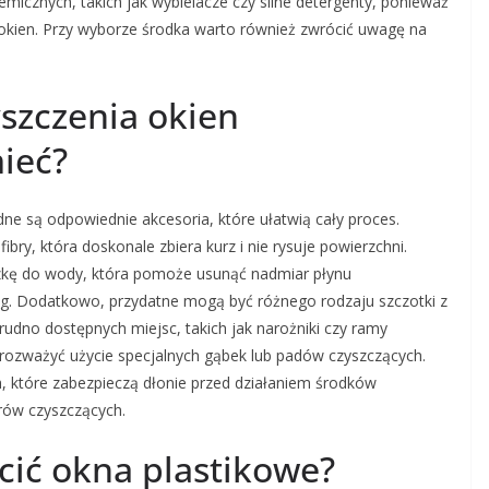
micznych, takich jak wybielacze czy silne detergenty, ponieważ
kien. Przy wyborze środka warto również zwrócić uwagę na
yszczenia okien
ieć?
dne są odpowiednie akcesoria, które ułatwią cały proces.
ry, która doskonale zbiera kurz i nie rysuje powierzchni.
zkę do wody, która pomoże usunąć nadmiar płynu
. Dodatkowo, przydatne mogą być różnego rodzaju szczotki z
rudno dostępnych miejsc, takich jak narożniki czy ramy
rozważyć użycie specjalnych gąbek lub padów czyszczących.
 które zabezpieczą dłonie przed działaniem środków
rów czyszczących.
ścić okna plastikowe?