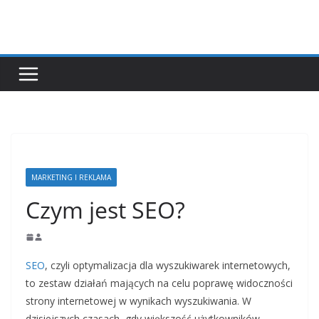
Przejdź
do
treści
MARKETING I REKLAMA
Czym jest SEO?
SEO
, czyli optymalizacja dla wyszukiwarek internetowych,
to zestaw działań mających na celu poprawę widoczności
strony internetowej w wynikach wyszukiwania. W
dzisiejszych czasach, gdy większość użytkowników