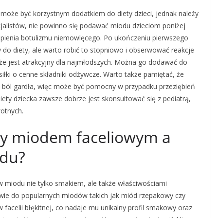
 może być korzystnym dodatkiem do diety dzieci, jednak należy
jalistów, nie powinno się podawać miodu dzieciom poniżej
ąpienia botulizmu niemowlęcego. Po ukończeniu pierwszego
do diety, ale warto robić to stopniowo i obserwować reakcje
 że jest atrakcyjny dla najmłodszych. Można go dodawać do
iłki o cenne składniki odżywcze. Warto także pamiętać, że
i ból gardła, więc może być pomocny w przypadku przeziębień
ety dziecka zawsze dobrze jest skonsultować się z pediatrą,
otnych.
dzy miodem faceliowym a
odu?
ów miodu nie tylko smakiem, ale także właściwościami
ie do popularnych miodów takich jak miód rzepakowy czy
 facelii błękitnej, co nadaje mu unikalny profil smakowy oraz