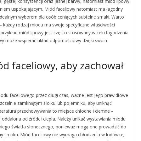
 gęstej konsystencji oraz jasnej barwy, natomiast miód lipowy
łaniem uspokajającym. Miód faceliowy natomiast ma łagodny
 idealnym wyborem dla osób ceniących subtelne smaki. Warto
– każdy rodzaj miodu ma swoje specyficzne właściwości
rzykład miód lipowy jest często stosowany w celu łagodzenia
owy może wspierać układ odpornościowy dzięki swoim
d faceliowy, aby zachował
iodu faceliowego przez długi czas, ważne jest jego prawidłowe
czelnie zamkniętym słoiku lub pojemniku, aby uniknąć
mperatura przechowywania to miejsce chłodne i ciemne –
ej oddalona od źródeł ciepła. Należy unikać wystawiania miodu
dniego światła słonecznego, ponieważ mogą one prowadzić do
ny smaku. Miód faceliowy nie wymaga chłodzenia w lodówce;