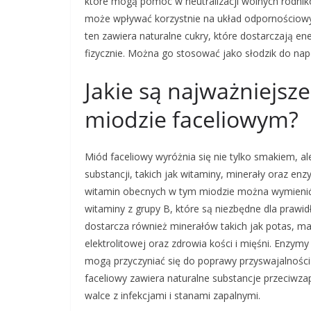
które mogą pomóc w neutralizacji wolnych rodni
może wpływać korzystnie na układ odpornościowy
ten zawiera naturalne cukry, które dostarczają en
fizycznie. Można go stosować jako słodzik do nap
Jakie są najważniejsz
miodzie faceliowym?
Miód faceliowy wyróżnia się nie tylko smakiem, 
substancji, takich jak witaminy, minerały oraz e
witamin obecnych w tym miodzie można wymienić 
witaminy z grupy B, które są niezbędne dla praw
dostarcza również minerałów takich jak potas, m
elektrolitowej oraz zdrowia kości i mięśni. Enzy
mogą przyczyniać się do poprawy przyswajalności
faceliowy zawiera naturalne substancje przeciwza
walce z infekcjami i stanami zapalnymi.