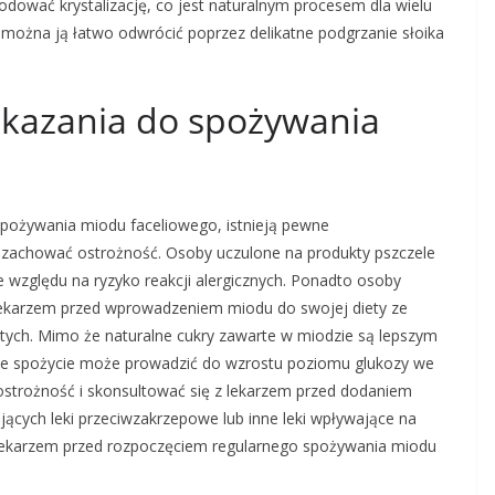
dować krystalizację, co jest naturalnym procesem dla wielu
i, można ją łatwo odwrócić poprzez delikatne podgrzanie słoika
wskazania do spożywania
spożywania miodu faceliowego, istnieją pewne
y zachować ostrożność. Osoby uczulone na produkty pszczele
 względu na ryzyko reakcji alergicznych. Ponadto osoby
 lekarzem przed wprowadzeniem miodu do swojej diety ze
tych. Mimo że naturalne cukry zawarte w miodzie są lepszym
rne spożycie może prowadzić do wzrostu poziomu glukozy we
ostrożność i skonsultować się z lekarzem przed dodaniem
ących leki przeciwzakrzepowe lub inne leki wpływające na
 z lekarzem przed rozpoczęciem regularnego spożywania miodu