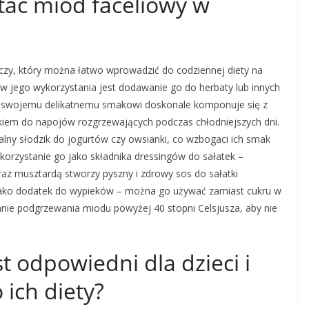
stać miód faceliowy w
zy, który można łatwo wprowadzić do codziennej diety na
 jego wykorzystania jest dodawanie go do herbaty lub innych
ki swojemu delikatnemu smakowi doskonale komponuje się z
tkiem do napojów rozgrzewających podczas chłodniejszych dni.
lny słodzik do jogurtów czy owsianki, co wzbogaci ich smak
orzystanie go jako składnika dressingów do sałatek –
az musztardą stworzy pyszny i zdrowy sos do sałatki
 jako dodatek do wypieków – można go używać zamiast cukru w
kanie podgrzewania miodu powyżej 40 stopni Celsjusza, aby nie
t odpowiedni dla dzieci i
ich diety?