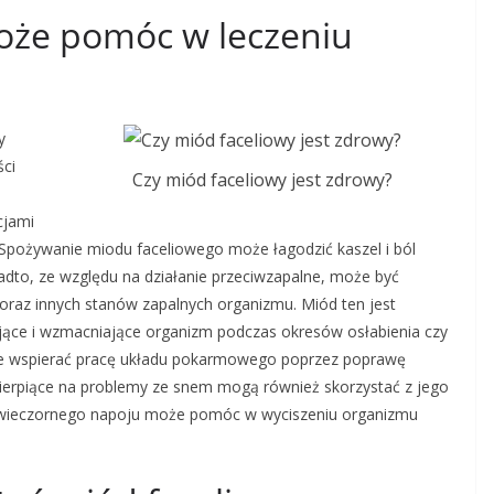
oże pomóc w leczeniu
y
ści
Czy miód faceliowy jest zdrowy?
cjami
Spożywanie miodu faceliowego może łagodzić kaszel i ból
dto, ze względu na działanie przeciwzapalne, może być
raz innych stanów zapalnych organizmu. Miód ten jest
jące i wzmacniające organizm podczas okresów osłabienia czy
e wspierać pracę układu pokarmowego poprzez poprawę
by cierpiące na problemy ze snem mogą również skorzystać z jego
do wieczornego napoju może pomóc w wyciszeniu organizmu