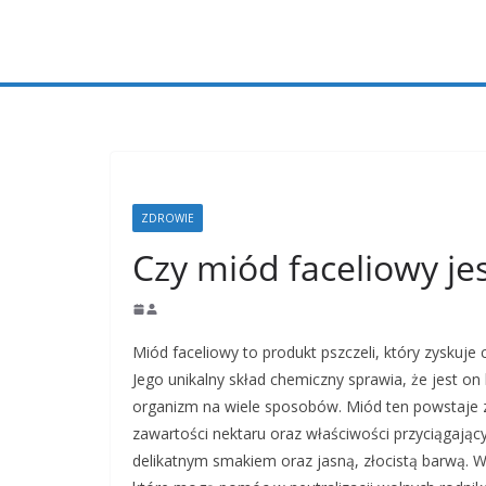
Przejdź
do
treści
ZDROWIE
Czy miód faceliowy je
Miód faceliowy to produkt pszczeli, który zyskuj
Jego unikalny skład chemiczny sprawia, że jest o
organizm na wiele sposobów. Miód ten powstaje z n
zawartości nektaru oraz właściwości przyciągający
delikatnym smakiem oraz jasną, złocistą barwą. 