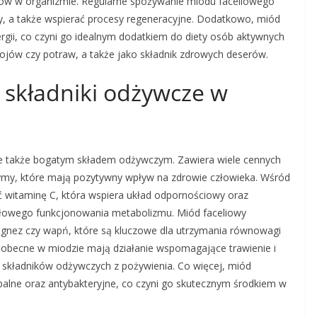
ków w organizmie. Regularne spożywanie miodu faceliowego
, a także wspierać procesy regeneracyjne. Dodatkowo, miód
ergii, co czyni go idealnym dodatkiem do diety osób aktywnych
ojów czy potraw, a także jako składnik zdrowych deserów.
e składniki odżywcze w
ale także bogatym składem odżywczym. Zawiera wiele cennych
nzymy, które mają pozytywny wpływ na zdrowie człowieka. Wśród
witaminę C, która wspiera układ odpornościowy oraz
idłowego funkcjonowania metabolizmu. Miód faceliowy
agnez czy wapń, które są kluczowe dla utrzymania równowagi
my obecne w miodzie mają działanie wspomagające trawienie i
 składników odżywczych z pożywienia. Co więcej, miód
palne oraz antybakteryjne, co czyni go skutecznym środkiem w