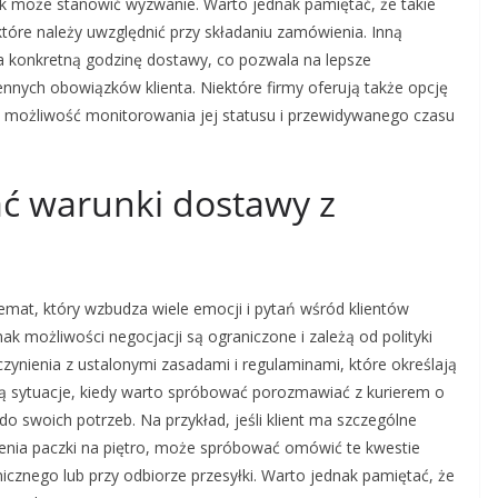
łek może stanowić wyzwanie. Warto jednak pamiętać, że takie
które należy uwzględnić przy składaniu zamówienia. Inną
a konkretną godzinę dostawy, co pozwala na lepsze
ennych obowiązków klienta. Niektóre firmy oferują także opcję
je możliwość monitorowania jej statusu i przewidywanego czasu
ć warunki dostawy z
mat, który wzbudza wiele emocji i pytań wśród klientów
nak możliwości negocjacji są ograniczone i zależą od polityki
 czynienia z ustalonymi zasadami i regulaminami, które określają
ieją sytuacje, kiedy warto spróbować porozmawiać z kurierem o
swoich potrzeb. Na przykład, jeśli klient ma szczególne
enia paczki na piętro, może spróbować omówić te kwestie
icznego lub przy odbiorze przesyłki. Warto jednak pamiętać, że