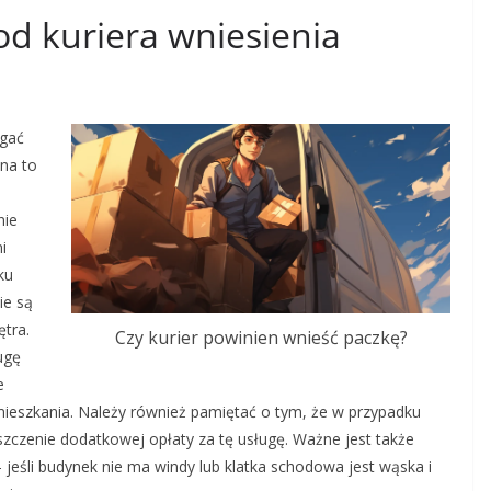
d kuriera wniesienia
agać
 na to
nie
i
ku
ie są
ętra.
Czy kurier powinien wnieść paczkę?
ugę
e
mieszkania. Należy również pamiętać o tym, że w przypadku
szczenie dodatkowej opłaty za tę usługę. Ważne jest także
jeśli budynek nie ma windy lub klatka schodowa jest wąska i