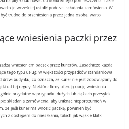
czki na piętro lub nawet do konkretnego pomieszczenia. Takie
warto je wcześniej ustalić podczas składania zamówienia. W
 być trudne do przeniesienia przez jedną osobę, warto
zące wniesienia paczki przez
rządzą wniesieniem paczek przez kurierów. Zasadniczo każda
zące tego typu usług. W większości przypadków standardowa
 drzwi budynku, co oznacza, że kurier nie jest zobowiązany do
ątki od tej reguły. Niektóre firmy oferują opcję wniesienia
ólnie przydatne w przypadku dużych lub ciężkich przesyłek.
tapie składania zamówienia, aby uniknąć nieporozumień w
 że jeśli kurier ma wnosić paczkę, powinien być
ch z dostępem do mieszkania, takich jak wąskie klatki