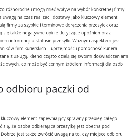
rdzo różnorodne i mogą mieć wpływ na wybór konkretnej firmy
a uwagę na czas realizacji dostawy jako kluczowy element
walą firmy za szybkie i terminowe doręczenia przesyłek oraz
ają się także negatywne opinie dotyczące opóźnień oraz
iem informacji o statusie przesyłki. Ważnym aspektem jest
wników firm kurierskich – uprzejmość i pomocność kuriera
ne z usługą. Klienci często dzielą się swoimi doświadczeniami
ościowych, co może być cennym źródłem informacji dla osób
o odbioru paczki od
to kluczowy element zapewniający sprawny przebieg całego
 się, że osoba odbierająca przesyłkę jest obecna pod
obrze jest także zwrócić uwagę na to, czy miejsce odbioru