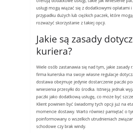
oferują dodatkowe usługi, takie jak wniesienie pa
usługi mogą wiązać się z dodatkowymi opłatami i 
przypadku dużych lub ciężkich paczek, które mogą
rozważyć skorzystanie z takiej opcji.
Jakie są zasady dotyc
kuriera?
Wiele osób zastanawia się nad tym, jakie zasady 
firma kurierska ma swoje własne regulacje dotyc
dostawa obejmuje jedynie dostarczenie paczki pod
wniesienia przesyłki do środka. Istnieją jednak wyj
paczki jako dodatkową usługę, co może być szczeg
Klient powinien być świadomy tych opcji już na e
momencie dostawy. Warto również pamiętać o tym,
poinformowany o wszelkich utrudnieniach związany
schodowe czy brak windy.