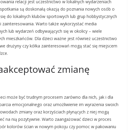
ania relacji jest uczestnictwo w lokalnych wydarzeniach
czy spotkania są doskonałą okazją do poznania nowych osób o
się do lokalnych klubów sportowych lub grup hobbystycznych
i zainteresowania. Warto także wykorzystać media
ch lub wydarzeń odbywających się w okolicy – wiele
ych mieszkańców. Dla dzieci ważne jest również uczestnictwo
owe drużyny czy kółka zainteresowań mogą stać się miejscem
zce.
zaakceptować zmianę
eci może być trudnym procesem zarówno dla nich, jak i dla
parcia emocjonalnego oraz umożliwienie im wyrażenia swoich
owodach zmiany oraz korzyściach płynących z niej mogą
zeć na nią pozytywnie. Warto zaangażować dzieci w proces
ybór kolorów ścian w nowym pokoju czy pomoc w pakowaniu