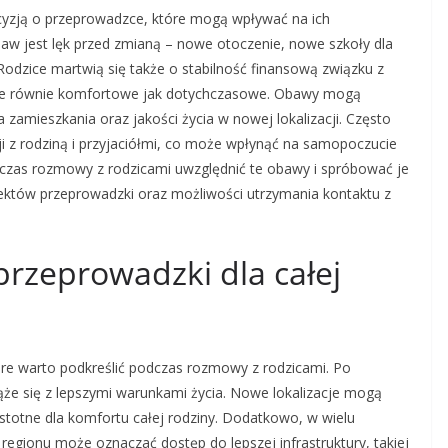
cyzją o przeprowadzce, które mogą wpływać na ich
obaw jest lęk przed zmianą – nowe otoczenie, nowe szkoły dla
Rodzice martwią się także o stabilność finansową związku z
zie równie komfortowe jak dotychczasowe. Obawy mogą
amieszkania oraz jakości życia w nowej lokalizacji. Często
acji z rodziną i przyjaciółmi, co może wpłynąć na samopoczucie
dczas rozmowy z rodzicami uwzględnić te obawy i spróbować je
ektów przeprowadzki oraz możliwości utrzymania kontaktu z
 przeprowadzki dla całej
óre warto podkreślić podczas rozmowy z rodzicami. Po
ąże się z lepszymi warunkami życia. Nowe lokalizacje mogą
istotne dla komfortu całej rodziny. Dodatkowo, w wielu
egionu może oznaczać dostęp do lepszej infrastruktury, takiej