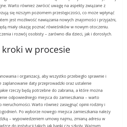
yjne. Warto również zwrócić uwagę na aspekty związane z
ryzują się niższym poziomem przestępczości, co może wpłynąć
utem jest możliwość nawiązania nowych znajomości i przyjaźni,
 będą miały okazję poznać rówieśników w nowym otoczeniu.
nia i rozwój osobisty – zarówno dla dzieci, jak i dorosłych.
 kroki w procesie
wania i organizacji, aby wszystko przebiegło sprawnie i
 zaplanowanie daty przeprowadzki oraz ustalenie
jakie rzeczy będą potrzebne do zabrania, a które można
zienie odpowiedniego miejsca do zamieszkania – warto
 nieruchomości. Warto również zasięgnąć opinii rodziny i
 udogodnień. Po wyborze nowego miejsca zamieszkania należy
wadzką – wypowiedzeniem umowy najmu, zmianą adresu w
dzce do instytucji takich jak banki czy szkoły. Ważnym