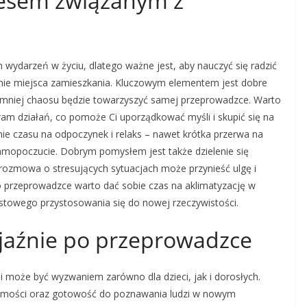
tresem związanym z
 wydarzeń w życiu, dlatego ważne jest, aby nauczyć się radzić
anie miejsca zamieszkania. Kluczowym elementem jest dobre
m mniej chaosu będzie towarzyszyć samej przeprowadzce. Warto
ram działań, co pomoże Ci uporządkować myśli i skupić się na
nie czasu na odpoczynek i relaks – nawet krótka przerwa na
mopoczucie. Dobrym pomysłem jest także dzielenie się
 rozmowa o stresujących sytuacjach może przynieść ulgę i
 przeprowadzce warto dać sobie czas na aklimatyzację w
stowego przystosowania się do nowej rzeczywistości.
yjaźnie po przeprowadzce
może być wyzwaniem zarówno dla dzieci, jak i dorosłych.
jomości oraz gotowość do poznawania ludzi w nowym