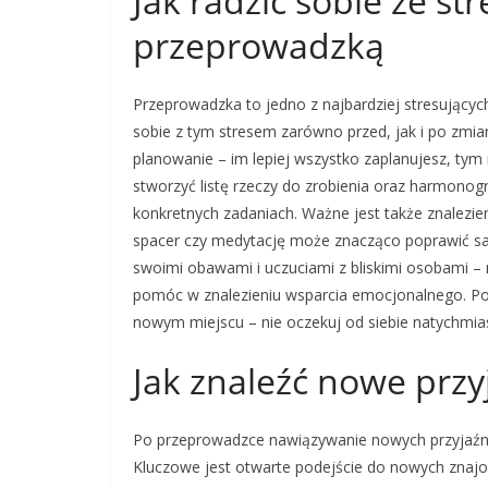
Jak radzić sobie ze s
przeprowadzką
Przeprowadzka to jedno z najbardziej stresujących
sobie z tym stresem zarówno przed, jak i po zmi
planowanie – im lepiej wszystko zaplanujesz, ty
stworzyć listę rzeczy do zrobienia oraz harmonog
konkretnych zadaniach. Ważne jest także znalezie
spacer czy medytację może znacząco poprawić sa
swoimi obawami i uczuciami z bliskimi osobami –
pomóc w znalezieniu wsparcia emocjonalnego. Po
nowym miejscu – nie oczekuj od siebie natychmia
Jak znaleźć nowe prz
Po przeprowadzce nawiązywanie nowych przyjaźni 
Kluczowe jest otwarte podejście do nowych zna