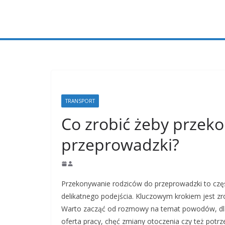
Przejdź
do
treści
TRANSPORT
Co zrobić żeby przek
przeprowadzki?
Przekonywanie rodziców do przeprowadzki to częs
delikatnego podejścia. Kluczowym krokiem jest zr
Warto zacząć od rozmowy na temat powodów, dla 
oferta pracy, chęć zmiany otoczenia czy też potrz