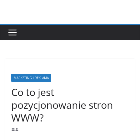
Przejdź
do
treści
MARKETING I REKLAMA
Co to jest
pozycjonowanie stron
WWW?