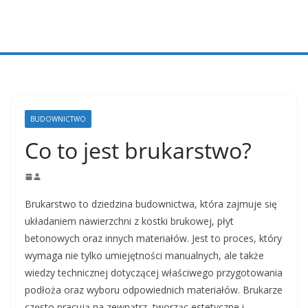
Przejdź
do
treści
BUDOWNICTWO
Co to jest brukarstwo?
Brukarstwo to dziedzina budownictwa, która zajmuje się
układaniem nawierzchni z kostki brukowej, płyt
betonowych oraz innych materiałów. Jest to proces, który
wymaga nie tylko umiejętności manualnych, ale także
wiedzy technicznej dotyczącej właściwego przygotowania
podłoża oraz wyboru odpowiednich materiałów. Brukarze
często pracują na zewnątrz, tworząc estetyczne i