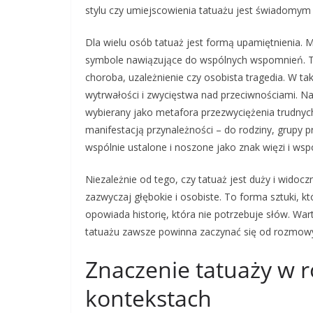
stylu czy umiejscowienia tatuażu jest świadom
Dla wielu osób tatuaż jest formą upamiętnienia. 
symbole nawiązujące do wspólnych wspomnień. T
choroba, uzależnienie czy osobista tragedia. W t
wytrwałości i zwycięstwa nad przeciwnościami. N
wybierany jako metafora przezwyciężenia trudnyc
manifestacją przynależności – do rodziny, grupy p
wspólnie ustalone i noszone jako znak więzi i wsp
Niezależnie od tego, czy tatuaż jest duży i widocz
zazwyczaj głębokie i osobiste. To forma sztuki, któ
opowiada historię, która nie potrzebuje słów. War
tatuażu zawsze powinna zaczynać się od rozmowy 
Znaczenie tatuaży w r
kontekstach