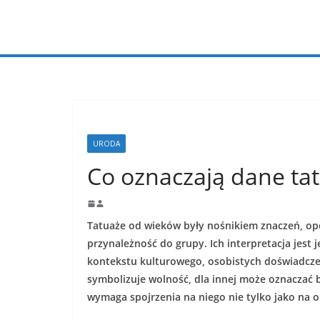
Przejdź
do
treści
URODA
Co oznaczają dane ta
Tatuaże od wieków były nośnikiem znaczeń, opo
przynależność do grupy. Ich interpretacja jest
kontekstu kulturowego, osobistych doświadczeń
symbolizuje wolność, dla innej może oznaczać b
wymaga spojrzenia na niego nie tylko jako na o