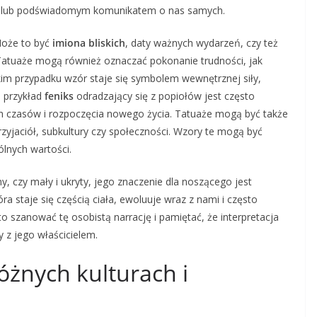
ym lub podświadomym komunikatem o nas samych.
Może to być
imiona bliskich
, daty ważnych wydarzeń, czy też
atuaże mogą również oznaczać pokonanie trudności, jak
akim przypadku wzór staje się symbolem wewnętrznej siły,
a przykład
feniks
odradzający się z popiołów jest często
h czasów i rozpoczęcia nowego życia. Tatuaże mogą być także
rzyjaciół, subkultury czy społeczności. Wzory te mogą być
ólnych wartości.
ny, czy mały i ukryty, jego znaczenie dla noszącego jest
ra staje się częścią ciała, ewoluuje wraz z nami i często
to szanować tę osobistą narrację i pamiętać, że interpretacja
z jego właścicielem.
óżnych kulturach i