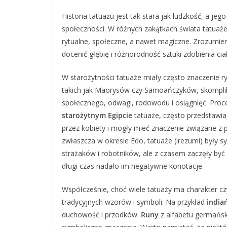
Historia tatuażu jest tak stara jak ludzkość, a je
społeczności. W różnych zakątkach świata tatuaże b
rytualne, społeczne, a nawet magiczne. Zrozumien
docenić głębię i różnorodność sztuki zdobienia cia
W starożytności tatuaże miały często znaczenie r
takich jak Maorysów czy Samoańczyków, skompli
społecznego, odwagi, rodowodu i osiągnięć. Proc
starożytnym Egipcie
tatuaże, często przedstawia
przez kobiety i mogły mieć znaczenie związane z 
zwłaszcza w okresie Edo, tatuaże (irezumi) były 
strażaków i robotników, ale z czasem zaczęły być
długi czas nadało im negatywne konotacje.
Współcześnie, choć wiele tatuaży ma charakter czy
tradycyjnych wzorów i symboli. Na przykład
india
duchowość i przodków.
Runy
z alfabetu germańsk