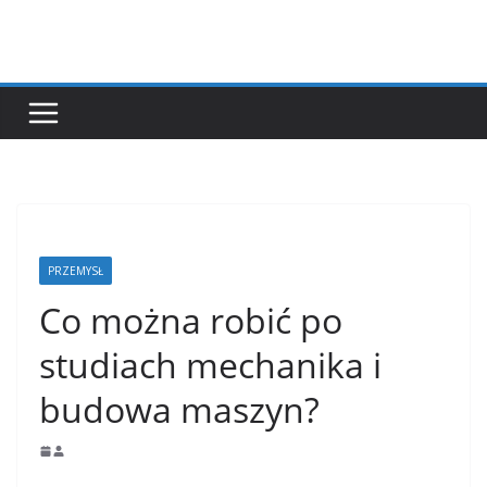
Przejdź
do
treści
PRZEMYSŁ
Co można robić po
studiach mechanika i
budowa maszyn?