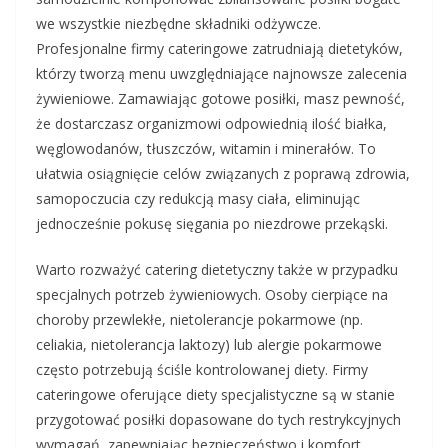
we wszystkie niezbędne składniki odżywcze.
Profesjonalne firmy cateringowe zatrudniają dietetyków,
którzy tworzą menu uwzględniające najnowsze zalecenia
żywieniowe. Zamawiając gotowe posiłki, masz pewność,
że dostarczasz organizmowi odpowiednią ilość białka,
węglowodanów, tłuszczów, witamin i minerałów. To
ułatwia osiągnięcie celów związanych z poprawą zdrowia,
samopoczucia czy redukcją masy ciała, eliminując
jednocześnie pokusę sięgania po niezdrowe przekąski.
Warto rozważyć catering dietetyczny także w przypadku
specjalnych potrzeb żywieniowych. Osoby cierpiące na
choroby przewlekłe, nietolerancje pokarmowe (np.
celiakia, nietolerancja laktozy) lub alergie pokarmowe
często potrzebują ściśle kontrolowanej diety. Firmy
cateringowe oferujące diety specjalistyczne są w stanie
przygotować posiłki dopasowane do tych restrykcyjnych
wymagań, zapewniając bezpieczeństwo i komfort