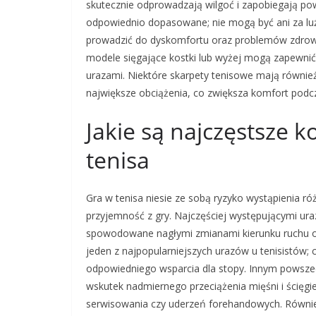
skutecznie odprowadzają wilgoć i zapobiegają pow
odpowiednio dopasowane; nie mogą być ani za lu
prowadzić do dyskomfortu oraz problemów zdrow
modele sięgające kostki lub wyżej mogą zapewni
urazami. Niektóre skarpety tenisowe mają równie
największe obciążenia, co zwiększa komfort podc
Jakie są najczęstsze k
tenisa
Gra w tenisa niesie ze sobą ryzyko wystąpienia r
przyjemność z gry. Najczęściej występującymi u
spowodowane nagłymi zmianami kierunku ruchu or
jeden z najpopularniejszych urazów u tenisistów;
odpowiedniego wsparcia dla stopy. Innym powszec
wskutek nadmiernego przeciążenia mięśni i ścię
serwisowania czy uderzeń forehandowych. Równi