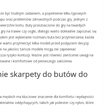
e być trudnym zadaniem, a popełnienie kilku typowych
upu oraz problemów zdrowotnych podczas gry. Jednym z
wierzchni kortu. Buty przeznaczone do gry na twardych
gry na trawie czy cegle, dlatego warto dokładnie zapoznać się
ędem jest wybieranie rozmiaru buta bez przymierzania; każda
 warto przymierzyć kilka modeli przed podjęciem decyzji.
e na jakości; tańsze modele mogą nie zapewniać
sza ryzyko kontuzji. Ważne jest również zwrócenie uwagi na
owane i komfortowe od pierwszego założenia.
ie skarpety do butów do
a męskich ma kluczowe znaczenie dla komfortu i wydajności
eriałów oddychających, takich jak poliester czy nylon, które