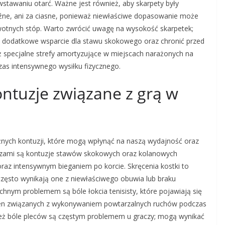
stawaniu otarć. Ważne jest również, aby skarpety były
źne, ani za ciasne, ponieważ niewłaściwe dopasowanie może
otnych stóp. Warto zwrócić uwagę na wysokość skarpetek;
ć dodatkowe wsparcie dla stawu skokowego oraz chronić przed
ż specjalne strefy amortyzujące w miejscach narażonych na
zas intensywnego wysiłku fizycznego.
ontuzje związane z grą w
óżnych kontuzji, które mogą wpłynąć na naszą wydajność oraz
razami są kontuzje stawów skokowych oraz kolanowych
az intensywnym bieganiem po korcie. Skręcenia kostki to
 często wynikają one z niewłaściwego obuwia lub braku
hnym problemem są bóle łokcia tenisisty, które pojawiają się
gien związanych z wykonywaniem powtarzalnych ruchów podczas
eż bóle pleców są częstym problemem u graczy; mogą wynikać