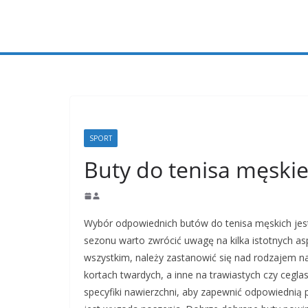
Przejdź
do
treści
SPORT
Buty do tenisa męski
Wybór odpowiednich butów do tenisa męskich jest
sezonu warto zwrócić uwagę na kilka istotnych as
wszystkim, należy zastanowić się nad rodzajem na
kortach twardych, a inne na trawiastych czy cegl
specyfiki nawierzchni, aby zapewnić odpowiednią