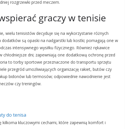
edniej rozgrzewki przed meczem.
wspierać graczy w tenisie
e, wielu tenisistów decyduje się na wykorzystanie różnych
 dodatków są opaski na nadgarstki lub kostki; pomagają one w
 podczas intensywnego wysiłku fizycznego. Również rękawice
 chłodniejsze dni; zapewniają one dodatkową ochronę przed
oria to torby sportowe przeznaczone do transportu sprzętu
ele przegród umożliwiających organizację rakiet, butów czy
akup bidonów lub termosów; odpowiednie nawodnienie jest
 meczów czy treningów.
ty do tenisa
ę kilkoma kluczowymi cechami, które zapewnią komfort i