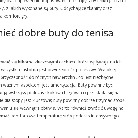
nny być odpowiednio dopasowane do stopy, aby uniknąć otarć i
ły, z jakich wykonane są buty. Oddychające tkaniny oraz
a komfort gry.
ieć dobre buty do tenisa
ować się kilkoma kluczowymi cechami, które wpływają na ich
 wszystkim, istotna jest przyczepność podeszwy. Wysokiej
rzyczepność do różnych nawierzchni, co jest niezbędne
m ważnym aspektem jest amortyzacja. Buty powinny być
ją wstrząsy podczas skoków i biegów, co przekłada się na
e dla stopy jest kluczowe; buty powinny dobrze trzymać stopę
suwaniu się wewnątrz obuwia. Warto również zwrócić uwagę na
rzymać komfortową temperaturę stóp podczas intensywnego