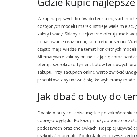
Gdzie kupić najlepsze
Zakup najlepszych butów do tenisa męskich może
dostępnych modeli i marek. Istnieje wiele miejsc
zalety i wady. Sklepy stacjonarne oferują możliw
dopasowanie oraz ocenę komfortu noszenia. Warto
często mają wiedzę na temat konkretnych modeli
Alternatywnie zakupy online stają się coraz bard
oferuje szeroki asortyment butów tenisowych ora
zakupu. Przy zakupach online warto zwrócić uwag
produktów, aby upewnić się, że wybieramy model 
Jak dbać o buty do te
Dbanie o buty do tenisa męskie po zakończeniu se
dobrego wyglądu. Po każdym użyciu warto oczyści
podeszwach oraz cholewkach. Najlepiej używać do t
uszkodzić materiału. Po dokładnym oczyszczeniu