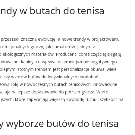
endy w butach do tenisa
h przeszedł znaczną ewolucję, a nowe trendy w projektowaniu
ofesjonalnych graczy, jak i amatorów. Jednym z
 ekologicznych materiałów. Producenci coraz częściej sięgają
radowalne tkaniny, co wpływa na zmniejszenie negatywnego
ejnym istotnym trendem jest personalizacja obuwia; wiele
yki czy wzorów butów do indywidualnych upodobań
zową rolę w nowoczesnych butach tenisowych; innowacyjne
walają na lepsze dopasowanie do potrzeb gracza. Warto
jszych, które zapewniają większą swobodę ruchu i szybkość na
zy wyborze butów do tenisa