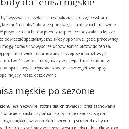
 buty do tenisa męskie
 być wyzwaniem, zwłaszcza w obliczu szerokiego wyboru
, gdzie można nabyć obuwie sportowe, a każde z nich ma swoje
ość przymierzenia butów przed zakupem, co pozwala na lepsze
 odwiedzić specjalistyczne sklepy sportowe, gdzie pracownicy
 i mogą doradzić w wyborze odpowiednich butów do tenisa.
ziej popularne; wiele renomowanych sklepów internetowych
z możliwość zwrotu lub wymiany w przypadku nietrafionego
ę na opinie innych użytkowników oraz szczegółowe opisy
spełniający nasze oczekiwania.
nisa męskie po sezonie
zonu jest niezwykle istotne dla ich trwałości oraz zachowania
ć obuwie z piasku czy brudu, który może osadzać się na
ego miękkiej szczoteczki lub wilgotnej ściereczki, aby nie
 warto pozostawić buty w przewiewnym miejscu do całkowitego