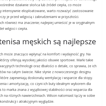
pośrednie działanie słońca lub źródeł ciepła, co może
były intensywnie eksploatowane, warto rozważyć zastosowanie
zy je przed wilgocią i zabrudzeniami w przyszłości.
 również ma znaczenie; najlepiej umieścić je w oryginalnym
 wilgoci i ciepła.
tenisa męskich są najlepsze
ch może znacząco wpłynąć na komfort i wydajność gry. Na
tórzy oferują wysokiej jakości obuwie sportowe. Marki takie
wacyjnych technologii oraz dbałości o detale, co sprawia, że ich
stów na całym świecie. Nike słynie z nowoczesnego designu
óre zapewniają doskonałą wentylację i wsparcie dla stopy.
zenia i amortyzację, co czyni ich buty idealnym wyborem dla
cs to marka znana z wyjątkowej stabilności oraz wsparcia dla
ych na różnych nawierzchniach. Wilson natomiast łączy w sobie
konstrukcji i atrakcyjnym wyglądzie.