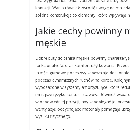
jest wygoda noszenia. Dobrze dobrane buty powi
kontuzji. Warto również zwrócić uwagę na materia
solidna konstrukcja to elementy, które wpływają n
Jakie cechy powinny m
męskie
Dobre buty do tenisa męskie powinny charakteryz
funkcjonalność oraz komfort użytkowania. Przede
jakości gumowe podeszwy zapewniają doskonałą p
podczas dynamicznych ruchów na korcie. Kolejny
wyposażone w systemy amortyzujące, które reduku
mniejsze ryzyko kontuzji stawów. Również wsparci
w odpowiedniej pozycji, aby zapobiegać jej prze
wentylację; oddychające materiały pomagają ut
wysiłku fizycznego.