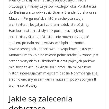
Niemcy to kraj pełen atrakcji turystycznych, które
przyciągają miliony turystów każdego roku. Po dotarciu
do Berlina warto odwiedzić Brama Brandenburska oraz
Muzeum Pergamońskie, które zachwyca swoją
architekturą i bogatymi zbiorami sztuki starożytnej.
Hamburg natomiast słynie z portu oraz pięknej
architektury Starego Miasta – nie można przegapić
spaceru po nabrzeżu i wizyty w Elbphilharmonie,
nowoczesnej sali koncertowej o wyjątkowej akustyce.
Monachium to kolejne miasto pełne atrakcji – znane jest
przede wszystkim z Oktoberfest oraz pięknych parków
miejskich takich jak Angielski Ogród. Dla miłośników
historii interesującym miejscem będzie Norymberga z jej
średniowiecznymi zamkami i muzeami poświęconymi II
wojnie światowej.
Jakie są zalecenia
dotyczące