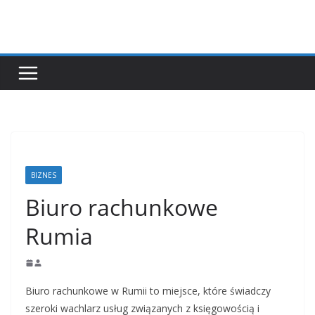
Przejdź
do
treści
BIZNES
Biuro rachunkowe
Rumia
Biuro rachunkowe w Rumii to miejsce, które świadczy
szeroki wachlarz usług związanych z księgowością i