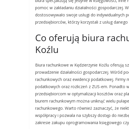
biura specjalizują się jedynie w księgowości, i
pomoc w zakładaniu działalności gospodarczej. Wa
dostosowywało swoje usługi do indywidualnych po
przedsiębiorców, którzy korzystali z usług danego 
Co oferują biura rac
Koźlu
Biura rachunkowe w Kędzierzynie Koźlu oferują sz
prowadzenie działalności gospodarczej. Wśród po
rachunkowych oraz ewidencji podatkowej. Firmy m
podatkowych oraz rozliczeń z ZUS-em. Ponadto wi
przedsiębiorcom w optymalizacji kosztów oraz pl
biurem rachunkowym można uniknąć wielu pułape
rachunkowego. Warto również zaznaczyć, że niektó
współpracy i pozwala na szybszy dostęp do niez
zakresie zakupu oprogramowania księgowego czy 