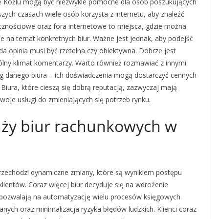
ie Koźlu mogą być niezwykle pomocne dla osób poszukujących
zych czasach wiele osób korzysta z internetu, aby znaleźć
ecznościowe oraz fora internetowe to miejsca, gdzie można
e na temat konkretnych biur. Ważne jest jednak, aby podejść
da opinia musi być rzetelna czy obiektywna. Dobrze jest
ólny klimat komentarzy. Warto również rozmawiać z innymi
sług danego biura – ich doświadczenia mogą dostarczyć cennych
Biura, które cieszą się dobrą reputacją, zazwyczaj mają
woje usługi do zmieniających się potrzeb rynku.
anży biur rachunkowych w
rzechodzi dynamiczne zmiany, które są wynikiem postępu
lientów. Coraz więcej biur decyduje się na wdrożenie
pozwalają na automatyzację wielu procesów księgowych.
nych oraz minimalizacja ryzyka błędów ludzkich. Klienci coraz