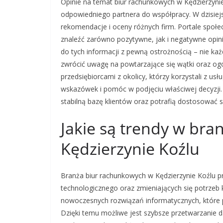
Opinie na temat biur rachunkowych w Kędzierzyn
odpowiedniego partnera do współpracy. W dzisiejs
rekomendacje i oceny różnych firm. Portale społ
znaleźć zarówno pozytywne, jak i negatywne opini
do tych informacji z pewną ostrożnością – nie każ
zwrócić uwagę na powtarzające się wątki oraz og
przedsiębiorcami z okolicy, którzy korzystali z u
wskazówek i pomóc w podjęciu właściwej decyzji. 
stabilną bazę klientów oraz potrafią dostosować s
Jakie są trendy w br
Kędzierzynie Koźlu
Branża biur rachunkowych w Kędzierzynie Koźlu p
technologicznego oraz zmieniających się potrzeb k
nowoczesnych rozwiązań informatycznych, które 
Dzięki temu możliwe jest szybsze przetwarzanie da