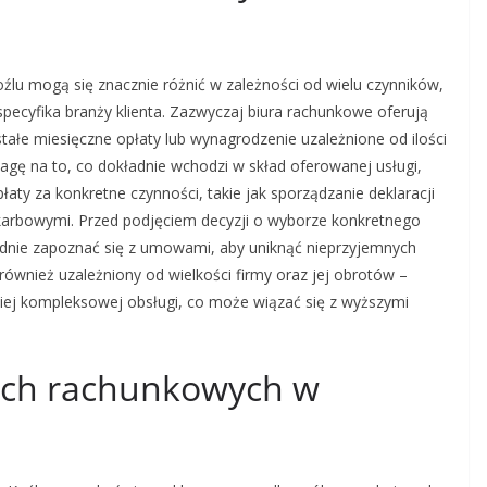
źlu mogą się znacznie różnić w zależności od wielu czynników,
 specyfika branży klienta. Zazwyczaj biura rachunkowe oferują
ałe miesięczne opłaty lub wynagrodzenie uzależnione od ilości
ę na to, co dokładnie wchodzi w skład oferowanej usługi,
ty za konkretne czynności, takie jak sporządzanie deklaracji
karbowymi. Przed podjęciem decyzji o wyborze konkretnego
ładnie zapoznać się z umowami, aby uniknąć nieprzyjemnych
ównież uzależniony od wielkości firmy oraz jej obrotów –
ziej kompleksowej obsługi, co może wiązać się z wyższymi
rach rachunkowych w