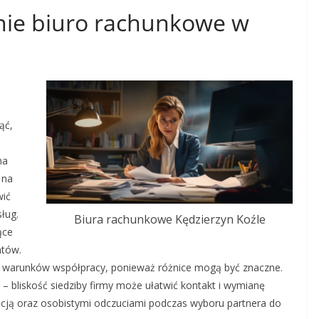
nie biuro rachunkowe w
ąć,
na
 na
wić
ług.
Biura rachunkowe Kędzierzyn Koźle
ące
ntów.
z warunków współpracy, ponieważ różnice mogą być znaczne.
 – bliskość siedziby firmy może ułatwić kontakt i wymianę
icją oraz osobistymi odczuciami podczas wyboru partnera do