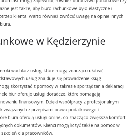
nne natomiast mogą zapewniać również doradztwo podatkowe czy
żne jest także, aby biuro rachunkowe było elastyczne i
trzeb klienta. Warto również zwrócić uwagę na opinie innych
biura.
hunkowe w Kędzierzynie
eroki wachlarz usług, które mogą znacząco ułatwić
dstawowych usług znajduje się prowadzenie ksiąg
ogą skorzystać z pomocy w zakresie sporządzania deklaracji
ele biur oferuje usługi doradcze, które pomagają
anowaniu finansowym. Dzięki współpracy z profesjonalnym
k związanych z przepisami prawa podatkowego i
re biura oferują usługi online, co znacząco zwiększa komfort
będnych dokumentów. Klienci mogą liczyć także na pomoc w
szkoleń dla pracowników.