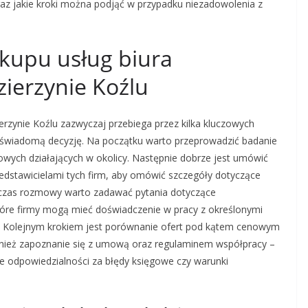
raz jakie kroki można podjąć w przypadku niezadowolenia z
akupu usług biura
ierzynie Koźlu
rzynie Koźlu zazwyczaj przebiega przez kilka kluczowych
świadomą decyzję. Na początku warto przeprowadzić badanie
nkowych działających w okolicy. Następnie dobrze jest umówić
rzedstawicielami tych firm, aby omówić szczegóły dotyczące
dczas rozmowy warto zadawać pytania dotyczące
ektóre firmy mogą mieć doświadczenie w pracy z określonymi
j. Kolejnym krokiem jest porównanie ofert pod kątem cenowym
wnież zapoznanie się z umową oraz regulaminem współpracy –
e odpowiedzialności za błędy księgowe czy warunki