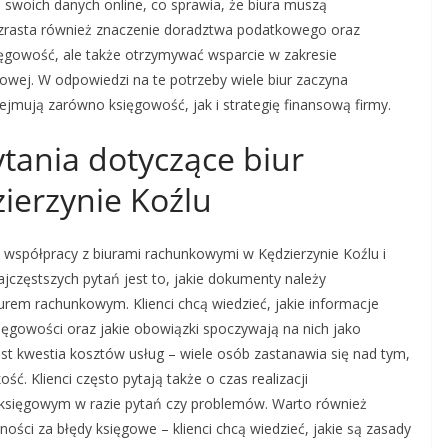
o swoich danych online, co sprawia, że biura muszą
rasta również znaczenie doradztwa podatkowego oraz
sięgowość, ale także otrzymywać wsparcie w zakresie
owej. W odpowiedzi na te potrzeby wiele biur zaczyna
jmują zarówno księgowość, jak i strategię finansową firmy.
ytania dotyczące biur
ierzynie Koźlu
 współpracy z biurami rachunkowymi w Kędzierzynie Koźlu i
jczęstszych pytań jest to, jakie dokumenty należy
rem rachunkowym. Klienci chcą wiedzieć, jakie informacje
ęgowości oraz jakie obowiązki spoczywają na nich jako
st kwestia kosztów usług – wiele osób zastanawia się nad tym,
ść. Klienci często pytają także o czas realizacji
 księgowym w razie pytań czy problemów. Warto również
ści za błędy księgowe – klienci chcą wiedzieć, jakie są zasady