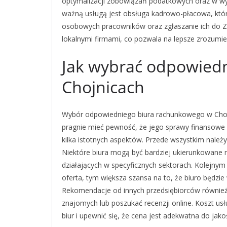
optymalizacji zobowiązań podatkowych oraz w wyb
ważną usługą jest obsługa kadrowo-płacowa, która
osobowych pracowników oraz zgłaszanie ich do Z
lokalnymi firmami, co pozwala na lepsze zrozumieni
Jak wybrać odpowied
Chojnicach
Wybór odpowiedniego biura rachunkowego w Chojni
pragnie mieć pewność, że jego sprawy finansowe
kilka istotnych aspektów. Przede wszystkim należy
Niektóre biura mogą być bardziej ukierunkowane n
działających w specyficznych sektorach. Kolejnym
oferta, tym większa szansa na to, że biuro będzi
Rekomendacje od innych przedsiębiorców również
znajomych lub poszukać recenzji online. Koszt usł
biur i upewnić się, że cena jest adekwatna do jak