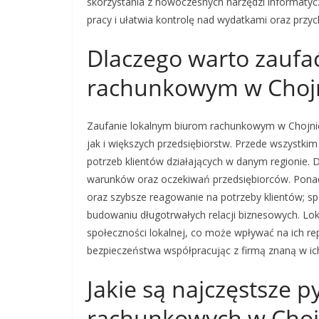
skorzystania z nowoczesnych narzędzi informatyc
pracy i ułatwia kontrolę nad wydatkami oraz przy
Dlaczego warto zaufa
rachunkowym w Choj
Zaufanie lokalnym biurom rachunkowym w Chojnica
jak i większych przedsiębiorstw. Przede wszystkim
potrzeb klientów działających w danym regionie. 
warunków oraz oczekiwań przedsiębiorców. Ponadt
oraz szybsze reagowanie na potrzeby klientów; sp
budowaniu długotrwałych relacji biznesowych. Lok
społeczności lokalnej, co może wpływać na ich re
bezpieczeństwa współpracując z firmą znaną w ic
Jakie są najczęstsze p
rachunkowych w Choj