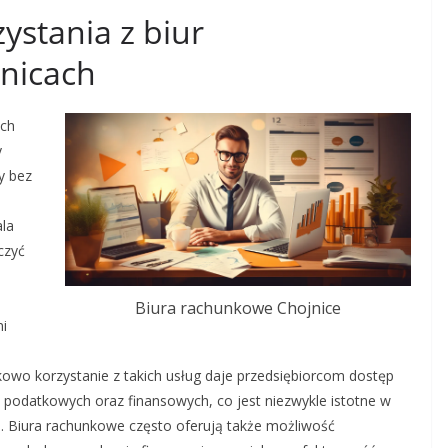
zystania z biur
nicach
ach
y
y bez
la
czyć
Biura rachunkowe Chojnice
i
owo korzystanie z takich usług daje przedsiębiorcom dostęp
 podatkowych oraz finansowych, co jest niezwykle istotne w
. Biura rachunkowe często oferują także możliwość