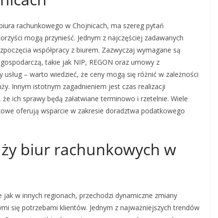
g biura rachunkowego w Chojnicach, ma szereg pytań
e korzyści mogą przynieść. Jednym z najczęściej zadawanych
rozpoczęcia współpracy z biurem. Zazwyczaj wymagane są
 gospodarczą, takie jak NIP, REGON oraz umowy z
ty usług – warto wiedzieć, że ceny mogą się różnić w zależności
ży. Innym istotnym zagadnieniem jest czas realizacji
 że ich sprawy będą załatwiane terminowo i rzetelnie. Wiele
unkowe oferują wsparcie w zakresie doradztwa podatkowego
anży biur rachunkowych w
 jak w innych regionach, przechodzi dynamiczne zmiany
ymi się potrzebami klientów. Jednym z najważniejszych trendów