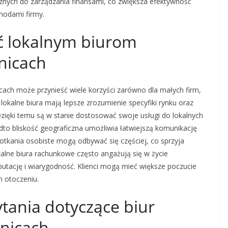
znych do zarządzania finansami, co zwiększa efektywność
chodami firmy.
ć lokalnym biurom
nicach
ch może przynieść wiele korzyści zarówno dla małych firm,
 lokalne biura mają lepsze zrozumienie specyfiki rynku oraz
Dzięki temu są w stanie dostosować swoje usługi do lokalnych
o bliskość geograficzna umożliwia łatwiejszą komunikację
otkania osobiste mogą odbywać się częściej, co sprzyja
alne biura rachunkowe często angażują się w życie
putację i wiarygodność. Klienci mogą mieć większe poczucie
h otoczeniu.
ytania dotyczące biur
nicach