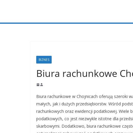
Przejdź
do
treści
BIZNES
Biura rachunkowe Ch
Biura rachunkowe w Chojnicach oferują szeroki w
małych, jak i dużych przedsiębiorstw. Wśród po
rachunkowych oraz ewidencji podatkowej. Wiele bi
podatkowych, co jest niezwykle istotne dla przed
skarbowymi. Dodatkowo, biura rachunkowe częs