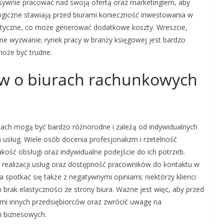
nsywnie pracować nad swoją ofertą oraz marketingiem, aby
giczne stawiają przed biurami konieczność inwestowania w
tyczne, co może generować dodatkowe koszty. Wreszcie,
jne wyzwanie; rynek pracy w branży księgowej jest bardzo
może być trudne.
tów o biurach rachunkowych
cach mogą być bardzo różnorodne i zależą od indywidualnych
 usług. Wiele osób docenia profesjonalizm i rzetelność
jakość obsługi oraz indywidualne podejście do ich potrzeb.
 realizacji usług oraz dostępność pracowników do kontaktu w
 spotkać się także z negatywnymi opiniami; niektórzy klienci
brak elastyczności ze strony biura. Ważne jest więc, aby przed
mi innych przedsiębiorców oraz zwrócić uwagę na
i biznesowych.