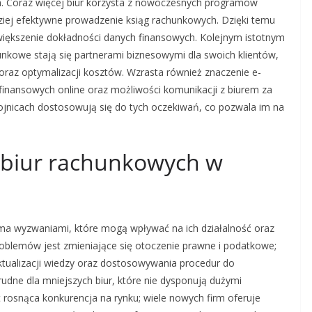
. Coraz więcej biur korzysta z nowoczesnych programów
ziej efektywne prowadzenie ksiąg rachunkowych. Dzięki temu
zwiększenie dokładności danych finansowych. Kolejnym istotnym
unkowe stają się partnerami biznesowymi dla swoich klientów,
 oraz optymalizacji kosztów. Wzrasta również znaczenie e-
 finansowych online oraz możliwości komunikacji z biurem za
jnicach dostosowują się do tych oczekiwań, co pozwala im na
a biur rachunkowych w
ma wyzwaniami, które mogą wpływać na ich działalność oraz
oblemów jest zmieniające się otoczenie prawne i podatkowe;
tualizacji wiedzy oraz dostosowywania procedur do
udne dla mniejszych biur, które nie dysponują dużymi
 rosnąca konkurencja na rynku; wiele nowych firm oferuje