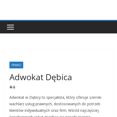
Przejdź
do
treści
PRAWO
Adwokat Dębica
Adwokat w Dębicy to specjalista, który oferuje szeroki
wachlarz usług prawnych, dostosowanych do potrzeb
klientów indywidualnych oraz firm. Wśród najczęściej
świadczonych usług znajdują się porady prawne,