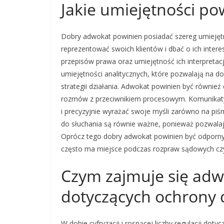
Jakie umiejętności p
Dobry adwokat powinien posiadać szereg umiejęt
reprezentować swoich klientów i dbać o ich inte
przepisów prawa oraz umiejętność ich interpretacj
umiejętności analitycznych, które pozwalają na d
strategii działania. Adwokat powinien być równie
rozmów z przeciwnikiem procesowym. Komunikatyw
i precyzyjnie wyrażać swoje myśli zarówno na piś
do słuchania są równie ważne, ponieważ pozwalają
Oprócz tego dobry adwokat powinien być odporny 
często ma miejsce podczas rozpraw sądowych czy
Czym zajmuje się adw
dotyczących ochrony
W dobie cyfryzacji i rosnącej liczby regulacji do