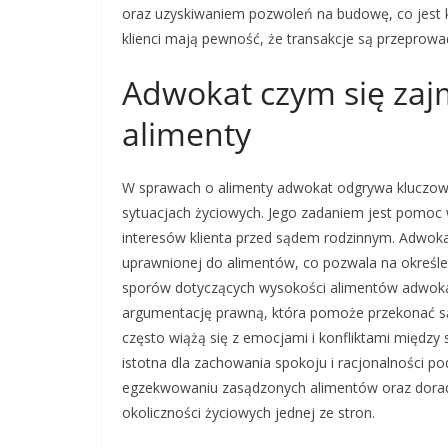
oraz uzyskiwaniem pozwoleń na budowę, co jest k
klienci mają pewność, że transakcje są przeprow
Adwokat czym się zaj
alimenty
W sprawach o alimenty adwokat odgrywa kluczową r
sytuacjach życiowych. Jego zadaniem jest pomoc 
interesów klienta przed sądem rodzinnym. Adwoka
uprawnionej do alimentów, co pozwala na określ
sporów dotyczących wysokości alimentów adwok
argumentację prawną, która pomoże przekonać sąd
często wiążą się z emocjami i konfliktami między 
istotna dla zachowania spokoju i racjonalności
egzekwowaniu zasądzonych alimentów oraz doradz
okoliczności życiowych jednej ze stron.