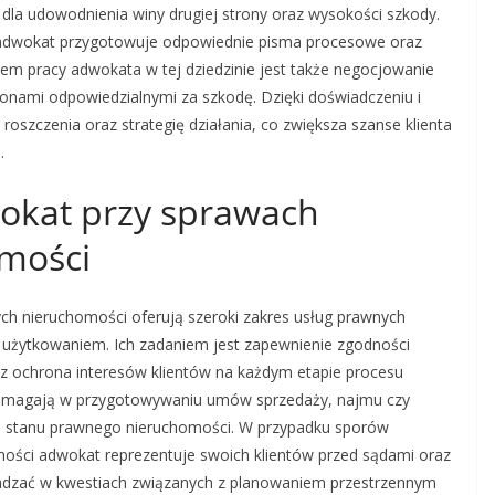
dla udowodnienia winy drugiej strony oraz wysokości szkody.
dwokat przygotowuje odpowiednie pisma procesowe oraz
em pracy adwokata w tej dziedzinie jest także negocjowanie
ronami odpowiedzialnymi za szkodę. Dzięki doświadczeniu i
roszczenia oraz strategię działania, co zwiększa szanse klienta
.
okat przy sprawach
omości
ych nieruchomości oferują szeroki zakres usług prawnych
 użytkowaniem. Ich zadaniem jest zapewnienie zgodności
az ochrona interesów klientów na każdym etapie procesu
pomagają w przygotowywaniu umów sprzedaży, najmu czy
ce stanu prawnego nieruchomości. W przypadku sporów
ości adwokat reprezentuje swoich klientów przed sądami oraz
adzać w kwestiach związanych z planowaniem przestrzennym