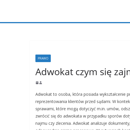
Przejdź
do
treści
PRAWO
Adwokat czym się zaj
Adwokat to osoba, która posiada wykształcenie pr
reprezentowania klientów przed sądami. W konte
sprawami, które mogą dotyczyć m.in. umów, odsz
zwrócić się do adwokata w przypadku sporów dot
najmu czy zlecenia. Adwokat analizuje dokumenty