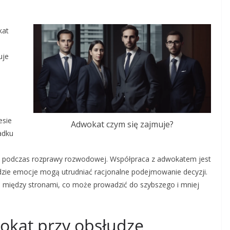
kat
uje
esie
Adwokat czym się zajmuje?
adku
m podczas rozprawy rozwodowej. Współpraca z adwokatem jest
gdzie emocje mogą utrudniać racjonalne podejmowanie decyzji.
 między stronami, co może prowadzić do szybszego i mniej
okat przy obsłudze