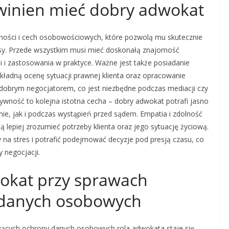
owinien mieć dobry adwokat
ności i cech osobowościowych, które pozwolą mu skutecznie
resy. Przede wszystkim musi mieć doskonałą znajomość
i i zastosowania w praktyce. Ważne jest także posiadanie
okładną ocenę sytuacji prawnej klienta oraz opracowanie
ż dobrym negocjatorem, co jest niezbędne podczas mediacji czy
ność to kolejna istotna cecha – dobry adwokat potrafi jasno
mie, jak i podczas wystąpień przed sądem. Empatia i zdolność
 lepiej zrozumieć potrzeby klienta oraz jego sytuację życiową.
na stres i potrafić podejmować decyzje pod presją czasu, co
 negocjacji.
okat przy sprawach
 danych osobowych
tyczących ochrony danych osobowych rola adwokata staje się