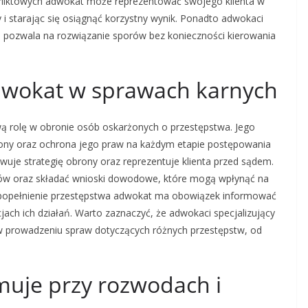
fliktowych adwokat może reprezentować swojego klienta w
i starając się osiągnąć korzystny wynik. Ponadto adwokaci
 pozwala na rozwiązanie sporów bez konieczności kierowania
 adwokat w sprawach karnych
ą rolę w obronie osób oskarżonych o przestępstwa. Jego
brony oraz ochrona jego praw na każdym etapie postępowania
wuje strategię obrony oraz reprezentuje klienta przed sądem.
ków oraz składać wnioski dowodowe, które mogą wpłynąć na
 popełnienie przestępstwa adwokat ma obowiązek informować
ach ich działań. Warto zaznaczyć, że adwokaci specjalizujący
w prowadzeniu spraw dotyczących różnych przestępstw, od
muje przy rozwodach i