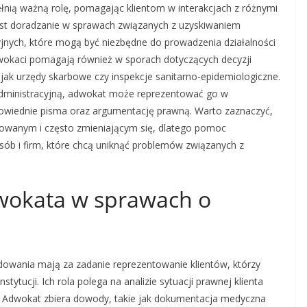
nią ważną rolę, pomagając klientom w interakcjach z różnymi
jest doradzanie w sprawach związanych z uzyskiwaniem
cyjnych, które mogą być niezbędne do prowadzenia działalności
Adwokaci pomagają również w sporach dotyczących decyzji
jak urzędy skarbowe czy inspekcje sanitarno-epidemiologiczne.
ą administracyjną, adwokat może reprezentować go w
iednie pisma oraz argumentację prawną. Warto zaznaczyć,
kowanym i często zmieniającym się, dlatego pomoc
ób i firm, które chcą uniknąć problemów związanych z
dwokata w sprawach o
dowania mają za zadanie reprezentowanie klientów, którzy
stytucji. Ich rola polega na analizie sytuacji prawnej klienta
. Adwokat zbiera dowody, takie jak dokumentacja medyczna